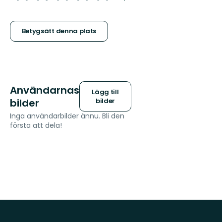
5
stjärnor
Betygsätt denna plats
Användarnas
Lägg till
bilder
bilder
Inga användarbilder ännu. Bli den
första att dela!