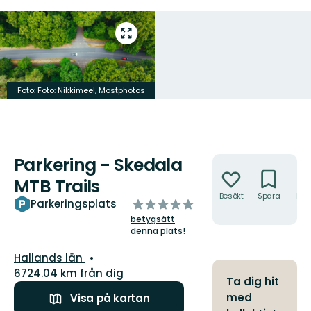
Gå
till
helskärmsläge
Foto: Foto: Nikkimeel, Mostphotos
Parkering - Skedala
Åtgärder
MTB Trails
Besökt
Spara
Hitt
av
Parkeringsplats
hit
5
betygsätt
stjärnor
denna plats!
Län:
Hallands län
6724.04 km från dig
Ta dig hit
med
Visa på kartan