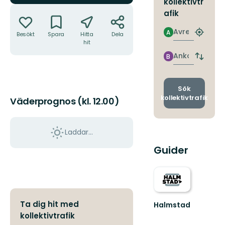
kollektivtr
Åtgärder
afik
Avresa
A
Besökt
Spara
Hitta
Dela
Hitta
hit
närmas
hållpla
Ankomst
B
Byt
avgång
och
ankomst
Sök
kollektivtrafik
Väderprognos (kl. 12.00)
Laddar...
Guider
Ta dig hit med
Halmstad
Vacker
kollektivtrafik
kust