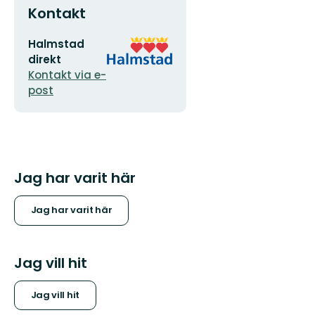
Kontakt
E-
Organisationens
Halmstad
postadress
logotyp
direkt
Kontakt via e-
post
Jag har varit här
Jag har varit här
Jag vill hit
Jag vill hit