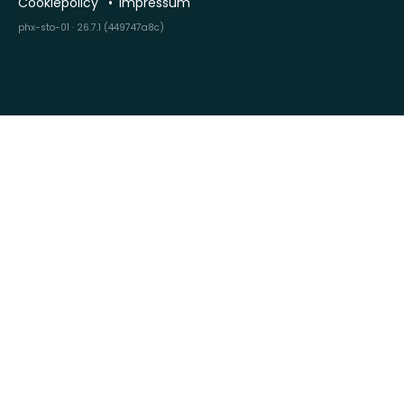
Cookiepolicy
Impressum
phx-sto-01 · 26.7.1 (449747a8c)