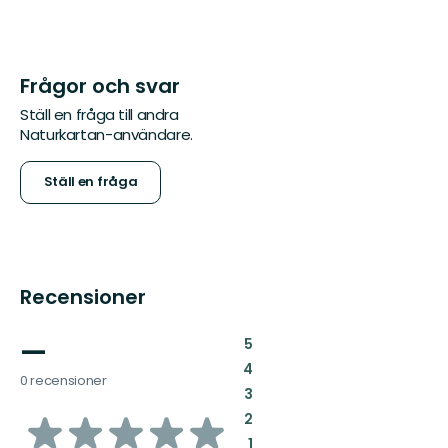
Frågor och svar
Ställ en fråga till andra
Naturkartan-användare.
Ställ en fråga
Recensioner
—
:
5
:
4
0 recensioner
:
3
av
:
2
:
1