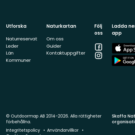
Utforska
Naturkartan
Följ
Ladda ner
oss
app
Naturreservat
Om oss
Facebook
App
Leder
Guider
Store
Län
Kontaktuppgifter
Instagram
App
Kommuner
Store
© Outdoormap AB 2014-2026. Alla rättigheter
Skaffa Natu
förbehållna.
organisat
Integritetspolicy
Användarvillkor