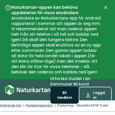
Naturkartan-appen kan behöva
Stän
uppdateras för vissa användare
Användare av Naturkartans app för Android
rapporterar i sommar att appen är seg mm.
Vi rekommenderar att man raderar appen
helt från sin telefon i så fall och laddar ned
igen! Då skall den fungera bättre. Den
befintliga appen skall ersättas av en ny app
efter sommaren. Den gamla appen laddar
all data för hela landet lokalt i appen (för
att klara offline-läge) men det innebär att
den blir för stor för vissa telefoner - då
behöver den raderas och laddas ned igen!
Utforska
Guider
Län
Kommuner
Bli kund
Bli
Logga
medlem
in
Hallands län
Parkeringsplats
Parkering - Skedala MTB Trails