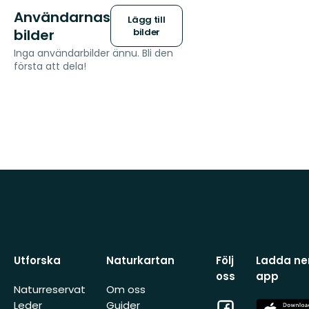
Användarnas
Lägg till
bilder
bilder
Inga användarbilder ännu. Bli den
första att dela!
Utforska
Naturkartan
Följ
Ladda ner
oss
app
Naturreservat
Om oss
Facebook
App
Leder
Guider