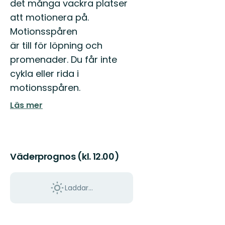
Välkommen
det många vackra platser
till
att motionera på.
Falkenbergs
fantastiska
Motionsspåren
natur!
är till för löpning och
promenader. Du får inte
cykla eller rida i
motionsspåren.
Läs mer
Väderprognos (kl. 12.00)
Laddar...