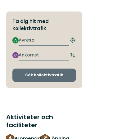
Ta dig hit med
kollektivtrafik
Avresa
A
Hitta
närmaste
hållplats
Ankomst
B
Byt
avgångs-
och
ankomsthållplatser
Sök kollektivtrafik
Aktiviteter och
faciliteter
Promenad
Löpning