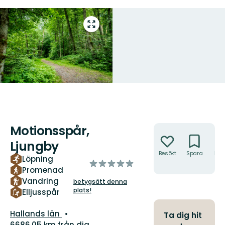
Gå
till
helskärmsläge
Motionsspår,
Åtgärder
Ljungby
Besökt
Spara
Hitt
Löpning
av
hit
Promenad
5
Vandring
betygsätt denna
stjärnor
plats!
Elljusspår
Län:
Hallands län
Ta dig hit
6686.05 km från dig