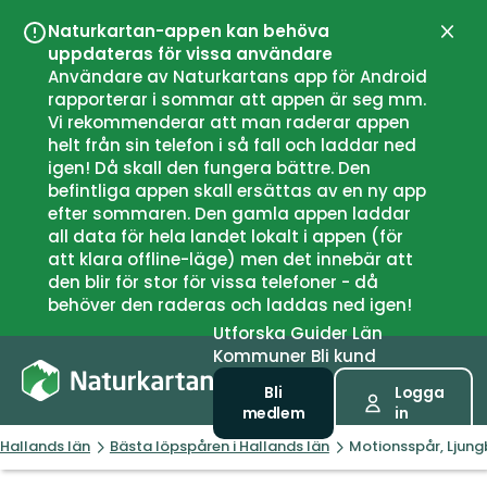
Naturkartan-appen kan behöva
Stän
uppdateras för vissa användare
Användare av Naturkartans app för Android
rapporterar i sommar att appen är seg mm.
Vi rekommenderar att man raderar appen
helt från sin telefon i så fall och laddar ned
igen! Då skall den fungera bättre. Den
befintliga appen skall ersättas av en ny app
efter sommaren. Den gamla appen laddar
all data för hela landet lokalt i appen (för
att klara offline-läge) men det innebär att
den blir för stor för vissa telefoner - då
behöver den raderas och laddas ned igen!
Utforska
Guider
Län
Kommuner
Bli kund
Bli
Logga
medlem
in
Hallands län
Bästa löpspåren i Hallands län
Motionsspår, Ljung