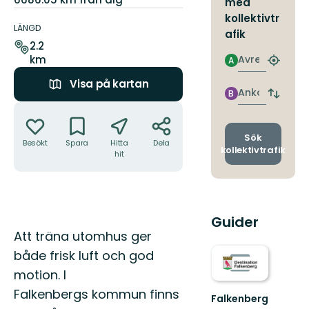
med
Information
kollektivtr
om
LÄNGD
afik
leden
2.2
km
Avresa
A
Hitta
närmas
Visa på kartan
hållpla
Ankomst
B
Byt
Åtgärder
avgång
och
ankomst
Sök
Besökt
Spara
Hitta
Dela
kollektivtrafik
hit
Guider
Beskrivning
Att träna utomhus ger
både frisk luft och god
motion. I
Falkenbergs kommun finns
Falkenberg