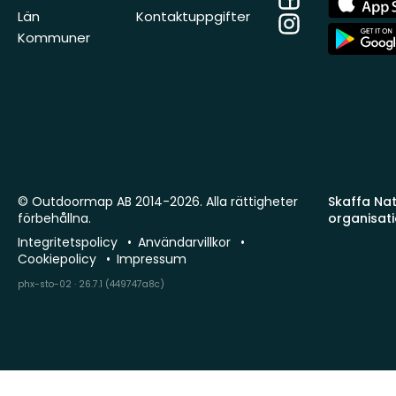
Store
Län
Kontaktuppgifter
Instagram
App
Kommuner
Store
© Outdoormap AB 2014-2026. Alla rättigheter
Skaffa Natu
förbehållna.
organisat
Integritetspolicy
Användarvillkor
Cookiepolicy
Impressum
phx-sto-02 · 26.7.1 (449747a8c)