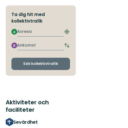
Ta dig hit med
kollektivtrafik
Avresa
A
Hitta
närmaste
hållplats
Ankomst
B
Byt
avgångs-
och
ankomsthållplatser
Sök kollektivtrafik
Aktiviteter och
faciliteter
Sevärdhet