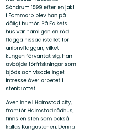
eller
Söndrum 1899 efter en jakt
spännande
i Fammarp blev han på
vildmark.
Oavsett
dåligt humör. På Folkets
v...
hus var nämligen en röd
flagga hissad istället för
unionsflaggan, vilket
kungen förväntat sig. Han
avböjde förfriskningar som
bjöds och visade inget
intresse över arbetet i
stenbrottet.
Även inne i Halmstad city,
framför Halmstad rådhus,
finns en sten som också
kallas Kungastenen. Denna