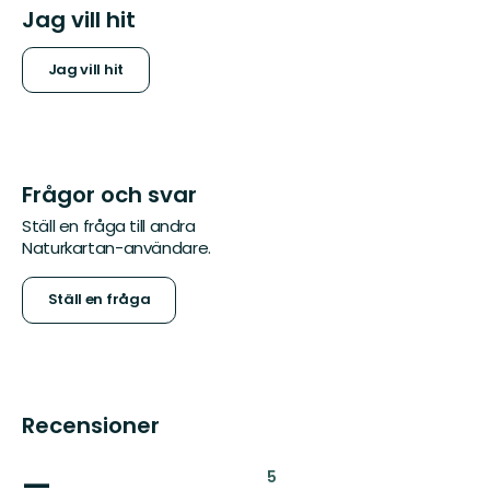
Jag vill hit
Jag vill hit
Frågor och svar
Ställ en fråga till andra
Naturkartan-användare.
Ställ en fråga
Recensioner
—
:
5