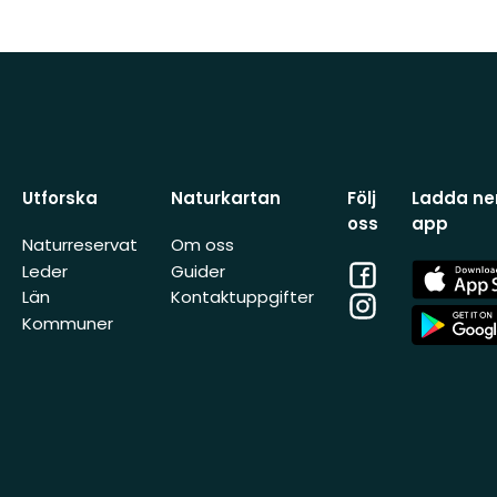
Utforska
Naturkartan
Följ
Ladda ner
oss
app
Naturreservat
Om oss
Facebook
App
Leder
Guider
Store
Län
Kontaktuppgifter
Instagram
App
Kommuner
Store