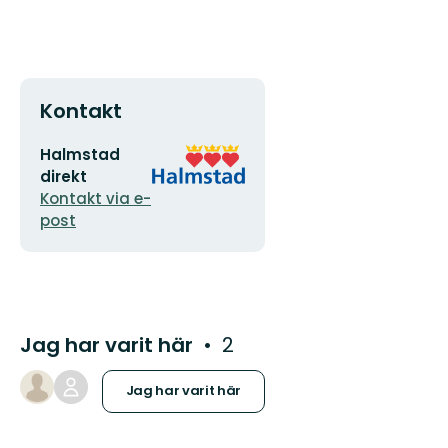
Kontakt
E-
Organisationens
Halmstad
postadress
logotyp
direkt
Kontakt via e-
post
Jag har varit här
2
Jag har varit här