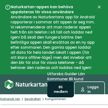
Naturkartan-appen kan behöva
Stän
uppdateras för vissa användare
Användare av Naturkartans app för Android
rapporterar i sommar att appen är seg mm.
Vi rekommenderar att man raderar appen
helt från sin telefon i så fall och laddar ned
igen! Då skall den fungera bättre. Den
befintliga appen skall ersättas av en ny app
efter sommaren. Den gamla appen laddar
all data för hela landet lokalt i appen (för
att klara offline-läge) men det innebär att
den blir för stor för vissa telefoner - då
behöver den raderas och laddas ned igen!
Utforska
Guider
Län
Kommuner
Bli kund
Bli
Logga
medlem
in
Hallands län
Sevärdhet
Kungastenen