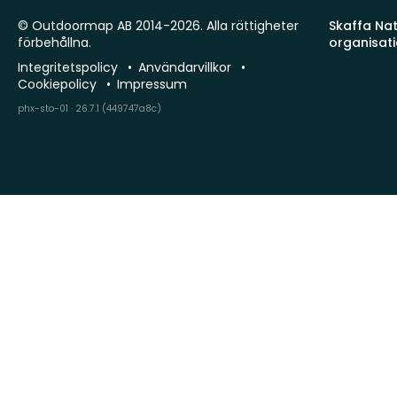
© Outdoormap AB 2014-2026. Alla rättigheter
Skaffa Natu
förbehållna.
organisat
Integritetspolicy
Användarvillkor
Cookiepolicy
Impressum
phx-sto-01 · 26.7.1 (449747a8c)