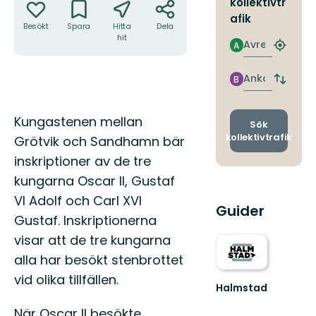
kollektivtr
afik
Besökt
Spara
Hitta
Dela
hit
Avresa
A
Hitta
närmas
hållpla
Ankomst
B
Byt
avgång
och
Beskrivning
Kungastenen mellan
ankomst
Sök
kollektivtrafik
Grötvik och Sandhamn bär
inskriptioner av de tre
kungarna Oscar II, Gustaf
VI Adolf och Carl XVI
Guider
Gustaf. Inskriptionerna
visar att de tre kungarna
alla har besökt stenbrottet
vid olika tillfällen.
Halmstad
Vacker
När Oscar II besökte
kust