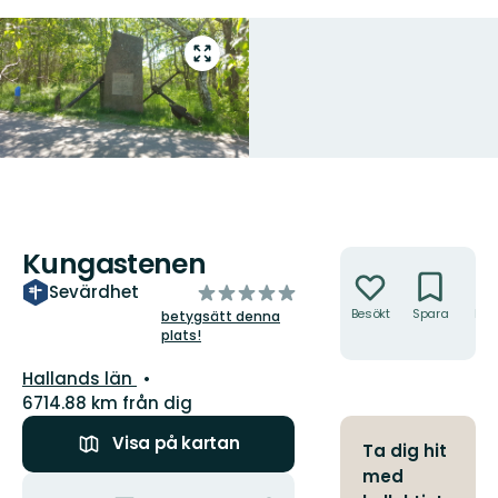
Gå
till
helskärmsläge
Kungastenen
Åtgärder
av
Sevärdhet
5
Besökt
Spara
Hitt
betygsätt denna
hit
plats!
stjärnor
Län:
Hallands län
6714.88 km från dig
Visa på kartan
Ta dig hit
med
Åtgärder