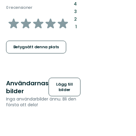
:
4
0 recensioner
:
3
av
:
2
:
1
5
stjärnor
Betygsätt denna plats
Användarnas
Lägg till
bilder
bilder
Inga användarbilder ännu. Bli den
första att dela!