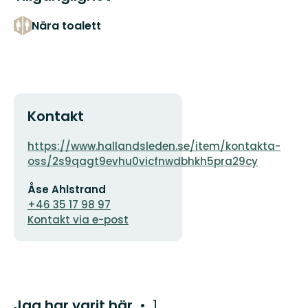
Nära toalett
Kontakt
Adress
https://www.hallandsleden.se/item/kontakta-
oss/2s9qagt9evhu0vicfnwdbhkh5pra29cy
E-
Åse Ahlstrand
postadress
+46 35 17 98 97
Kontakt via e-post
Jag har varit här
1