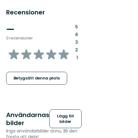
Recensioner
—
:
5
:
4
0 recensioner
:
3
av
:
2
:
1
5
stjärnor
Betygsätt denna plats
Användarnas
Lägg till
bilder
bilder
Inga användarbilder ännu. Bli den
första att dela!