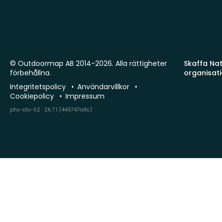
© Outdoormap AB 2014-2026. Alla rättigheter
Skaffa Natu
förbehållna.
organisat
Integritetspolicy
Användarvillkor
Cookiepolicy
Impressum
phx-sto-02 · 26.7.1 (449747a8c)