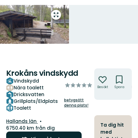
Gå
till
helskärmsläge
Krokåns vindskydd
Åtgärder
Vindskydd
av
Nära toalett
Besökt
Spara
Hitt
5
hit
Dricksvatten
stjärnor
betygsätt
Grillplats/Eldplats
denna plats!
Toalett
Län:
Hallands län
Ta dig hit
6750.40 km från dig
med