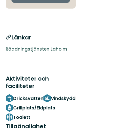
Länkar
Räddningstjänsten Laholm
Aktiviteter och
faciliteter
Dricksvatten
Vindskydd
Grillplats/Eldplats
Toalett
Tillgänglighet