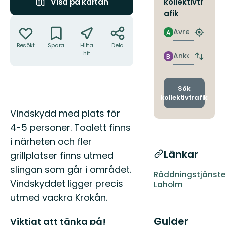
kollektivtr
Visa på kartan
afik
Åtgärder
Avresa
A
Hitta
närmas
Besökt
Spara
Hitta
Dela
hit
hållpla
Ankomst
B
Byt
avgång
och
ankomst
Sök
kollektivtrafik
Beskrivning
Vindskydd med plats för
4-5 personer. Toalett finns
i närheten och fler
Länkar
grillplatser finns utmed
slingan som går i området.
Räddningstjänst
Vindskyddet ligger precis
Laholm
utmed vackra Krokån.
Guider
Viktigt att tänka på!