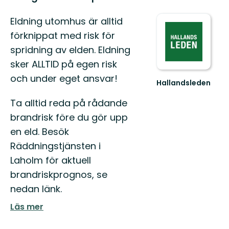
Eldning utomhus är alltid
förknippat med risk för
spridning av elden. Eldning
sker ALLTID på egen risk
och under eget ansvar!
Hallandsleden
Upptäck
Ta alltid reda på rådande
Hallands
vackra
brandrisk före du gör upp
inland
en eld. Besök
till
fots
Räddningstjänsten i
genom...
Laholm för aktuell
brandriskprognos, se
nedan länk.
Läs mer