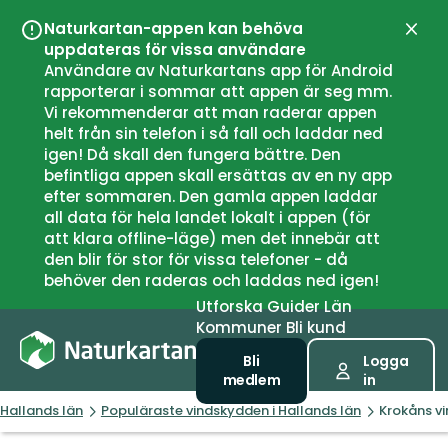
Naturkartan-appen kan behöva
Stän
uppdateras för vissa användare
Användare av Naturkartans app för Android
rapporterar i sommar att appen är seg mm.
Vi rekommenderar att man raderar appen
helt från sin telefon i så fall och laddar ned
igen! Då skall den fungera bättre. Den
befintliga appen skall ersättas av en ny app
efter sommaren. Den gamla appen laddar
all data för hela landet lokalt i appen (för
att klara offline-läge) men det innebär att
den blir för stor för vissa telefoner - då
behöver den raderas och laddas ned igen!
Utforska
Guider
Län
Kommuner
Bli kund
Bli
Logga
medlem
in
Hallands län
Populäraste vindskydden i Hallands län
Krokåns v