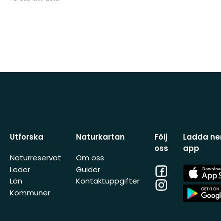
Utforska
Naturkartan
Följ
Ladda ner
oss
app
Naturreservat
Om oss
Facebook
App
Leder
Guider
Store
Län
Kontaktuppgifter
Instagram
App
Kommuner
Store