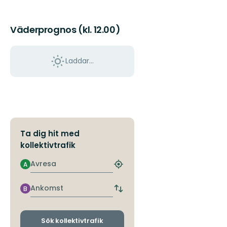
Väderprognos (kl. 12.00)
Laddar...
Ta dig hit med
kollektivtrafik
Avresa
A
Hitta
närmaste
hållplats
Ankomst
B
Byt
avgångs-
och
ankomsthållplatser
Sök kollektivtrafik