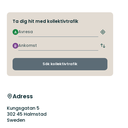
Ta dig hit med kollektivtrafik
Avresa
A
Hitta
närmaste
hållplats
Ankomst
B
Byt
avgångs-
och
ankomsthållp
Sök kollektivtrafik
Adress
Kungsgatan 5
302 45 Halmstad
Sweden