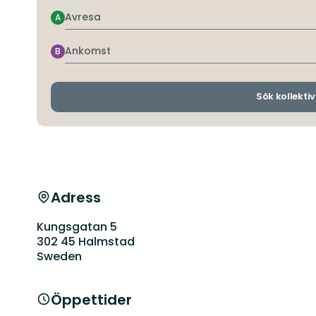
Avresa
A
Ankomst
B
Sök kollektiv
Adress
Kungsgatan 5
302 45 Halmstad
Sweden
Öppettider