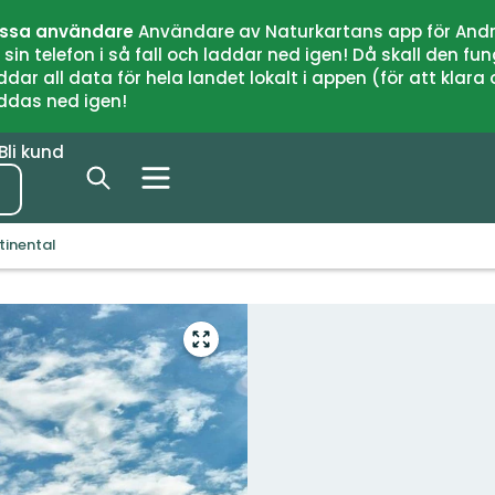
issa användare
Användare av Naturkartans app för Andr
n telefon i så fall och laddar ned igen! Då skall den fun
 all data för hela landet lokalt i appen (för att klara of
addas ned igen!
Bli kund
tinental
Gå
till
helskärmsläge