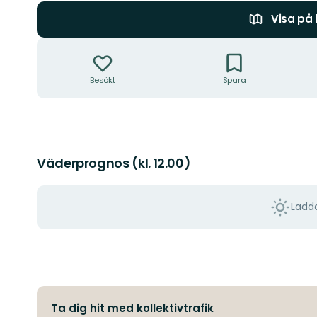
Visa på
Åtgärder
Besökt
Spara
Väderprognos (kl. 12.00)
Ladda
Ta dig hit med kollektivtrafik