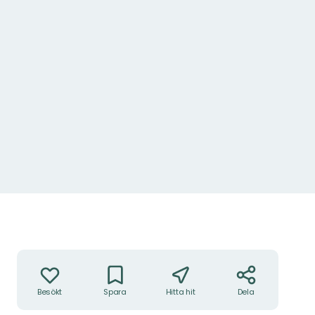
Åtgärder
Besökt
Spara
Hitta hit
Dela