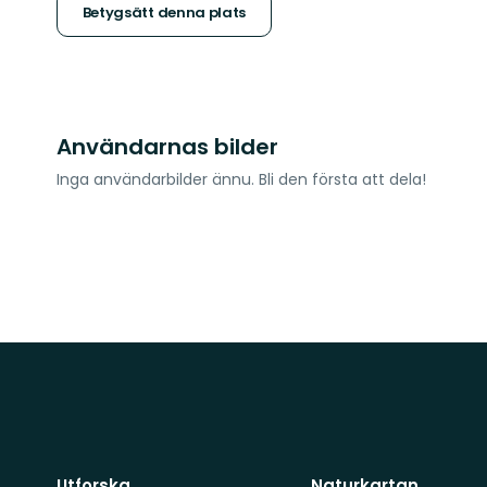
stjärnor
Betygsätt denna plats
Användarnas bilder
Inga användarbilder ännu. Bli den första att dela!
Utforska
Naturkartan