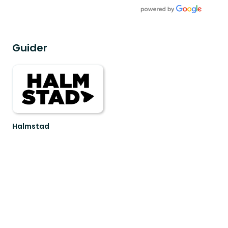
Guider
Halmstad
Vacker
kust
eller
spännande
vildmark.
Oavsett
v...