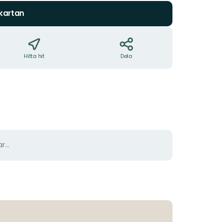
 kartan
Hitta hit
Dela
r...