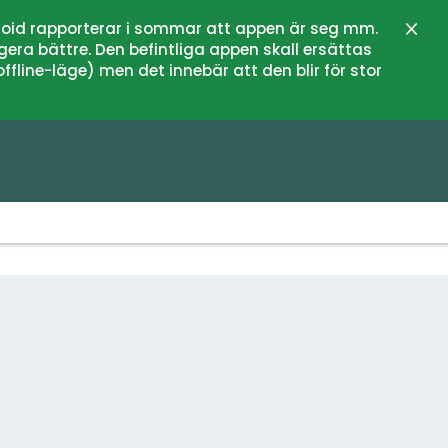
oid rapporterar i sommar att appen är seg mm.
Stän
gera bättre. Den befintliga appen skall ersättas
fline-läge) men det innebär att den blir för stor