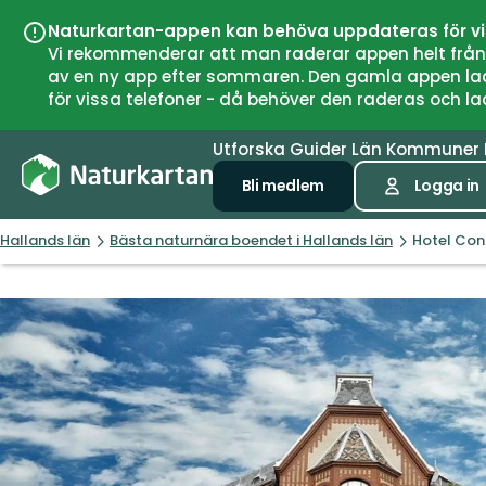
Naturkartan-appen kan behöva uppdateras för v
Vi rekommenderar att man raderar appen helt från si
av en ny app efter sommaren. Den gamla appen laddar
för vissa telefoner - då behöver den raderas och l
Utforska
Guider
Län
Kommuner
Bli medlem
Logga in
Hallands län
Bästa naturnära boendet i Hallands län
Hotel Con