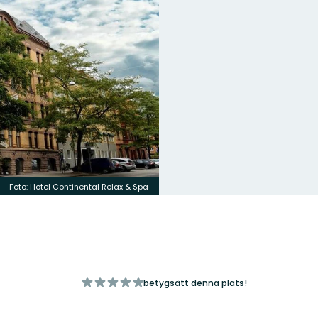
Foto:
Hotel Continental Relax & Spa
av
betygsätt denna plats!
5
stjärnor