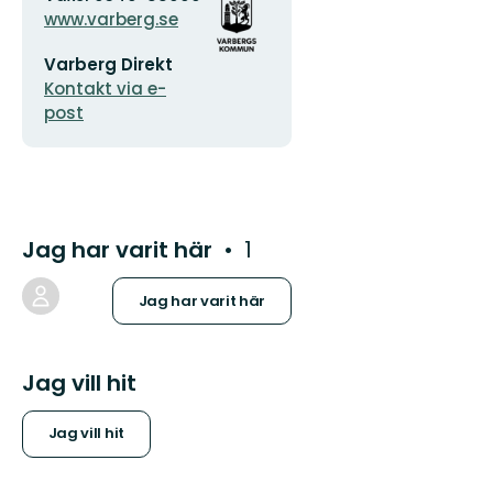
logotyp
www.varberg.se
E-
Varberg Direkt
postadress
Kontakt via e-
post
Jag har varit här
1
Jag har varit här
Jag vill hit
Jag vill hit