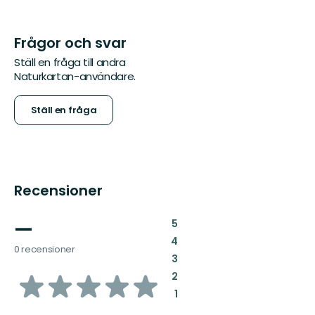
Frågor och svar
Ställ en fråga till andra
Naturkartan-användare.
Ställ en fråga
Recensioner
—
:
5
:
4
0 recensioner
:
3
av
:
2
:
1
5