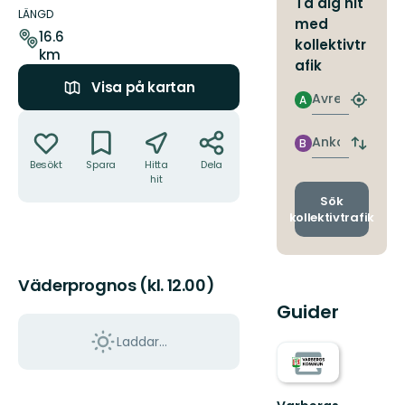
Ta dig hit
om
LÄNGD
med
leden
16.6
kollektivtr
km
afik
Visa på kartan
Avresa
A
Hitta
Åtgärder
närmas
hållpla
Ankomst
B
Byt
avgång
Besökt
Spara
Hitta
Dela
hit
och
ankomst
Sök
kollektivtrafik
Väderprognos (kl. 12.00)
Guider
Laddar...