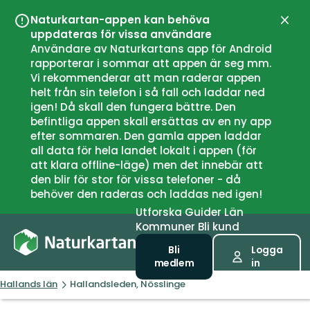
Naturkartan-appen kan behöva
Stän
uppdateras för vissa användare
Användare av Naturkartans app för Android
rapporterar i sommar att appen är seg mm.
Vi rekommenderar att man raderar appen
helt från sin telefon i så fall och laddar ned
igen! Då skall den fungera bättre. Den
befintliga appen skall ersättas av en ny app
efter sommaren. Den gamla appen laddar
all data för hela landet lokalt i appen (för
att klara offline-läge) men det innebär att
den blir för stor för vissa telefoner - då
behöver den raderas och laddas ned igen!
Utforska
Guider
Län
Kommuner
Bli kund
Bli
Logga
medlem
in
Hallands län
Hallandsleden, Nösslinge