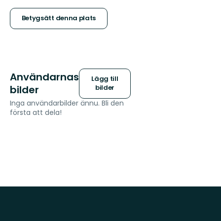
stjärnor
Betygsätt denna plats
Användarnas
Lägg till
bilder
bilder
Inga användarbilder ännu. Bli den
första att dela!