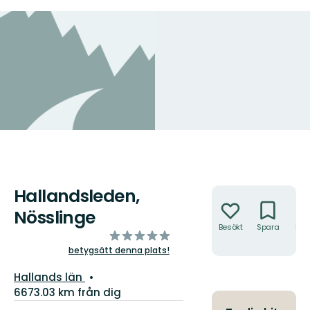
Hallandsleden,
Åtgärder
Nösslinge
Besökt
Spara
Hitt
av
hit
5
betygsätt denna plats!
stjärnor
Län:
Hallands län
6673.03 km från dig
Information