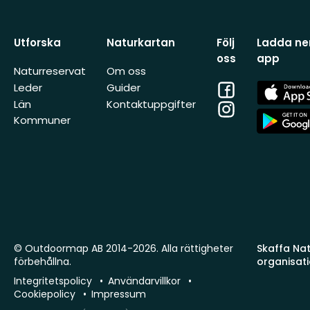
Utforska
Naturkartan
Följ
Ladda ner
oss
app
Naturreservat
Om oss
Facebook
App
Leder
Guider
Store
Län
Kontaktuppgifter
Instagram
App
Kommuner
Store
© Outdoormap AB 2014-2026. Alla rättigheter
Skaffa Natu
förbehållna.
organisat
Integritetspolicy
Användarvillkor
Cookiepolicy
Impressum