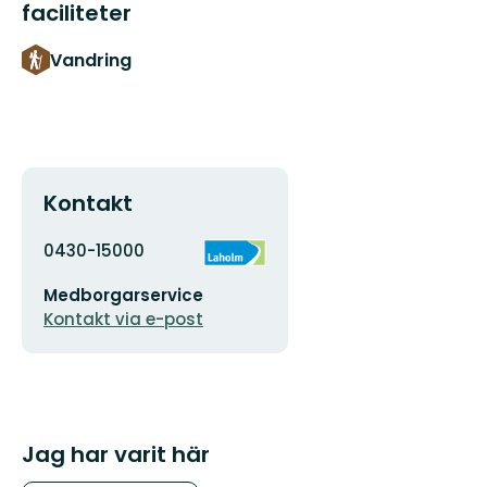
faciliteter
Vandring
Kontakt
Adress
Organisationens
0430-15000
logotyp
E-
Medborgarservice
postadress
Kontakt via e-post
Jag har varit här