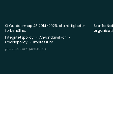
© Outdoormap AB 2014-2026. Alla rättigheter
Skaffa Natu
förbehållna.
organisat
Integritetspolicy
Användarvillkor
Cookiepolicy
Impressum
phx-sto-01 · 26.7.1 (449747a8c)