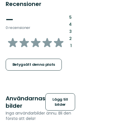
Recensioner
—
:
5
:
4
0 recensioner
:
3
av
:
2
:
1
5
stjärnor
Betygsätt denna plats
Användarnas
Lägg till
bilder
bilder
Inga användarbilder ännu. Bli den
första att dela!