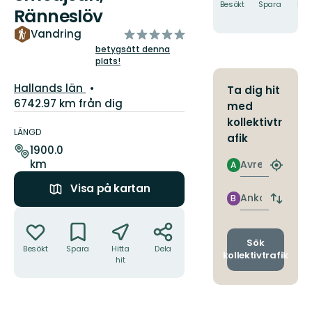
Besökt
Spara
Hitt
Ränneslöv
hit
av
Vandring
5
betygsätt denna
plats!
stjärnor
Län:
Hallands län
Ta dig hit
6742.97 km från dig
med
Information
kollektivtr
om
LÄNGD
afik
leden
1900.0
km
Avresa
A
Hitta
närmas
Visa på kartan
hållpla
Ankomst
B
Byt
Åtgärder
avgång
och
ankomst
Sök
Besökt
Spara
Hitta
Dela
kollektivtrafik
hit