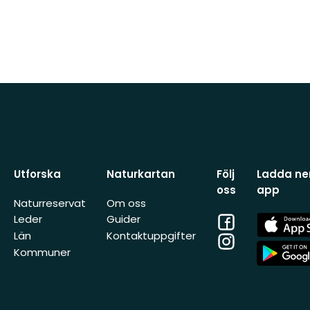
Utforska
Naturkartan
Följ
Ladda ner
oss
app
Naturreservat
Om oss
Facebook
App
Leder
Guider
Store
Län
Kontaktuppgifter
Instagram
App
Kommuner
Store