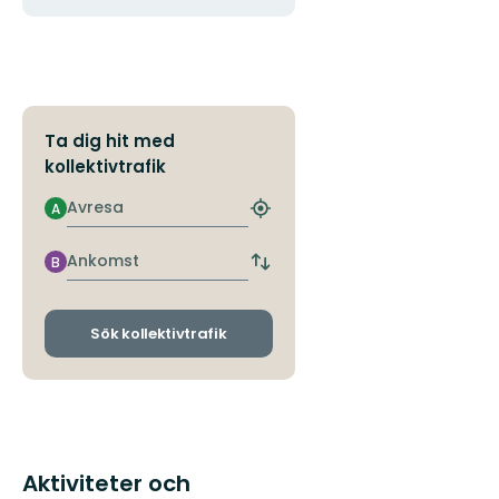
Ta dig hit med
kollektivtrafik
Avresa
A
Hitta
närmaste
hållplats
Ankomst
B
Byt
avgångs-
och
ankomsthållplatser
Sök kollektivtrafik
Aktiviteter och