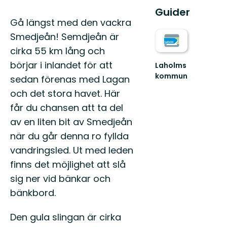
Guider
Beskrivning
Gå längst med den vackra
Smedjeån! Semdjeån är
cirka 55 km lång och
börjar i inlandet för att
Laholms
kommun
sedan förenas med Lagan
Laholm
och det stora havet. Här
heter
kommunen
får du chansen att ta del
som
av en liten bit av Smedjeån
helt
ogenerat
när du går denna ro fyllda
träder
vandringsled. Ut med leden
...
finns det möjlighet att slå
sig ner vid bänkar och
bänkbord.
Den gula slingan är cirka