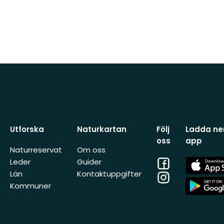
Utforska
Naturkartan
Följ
Ladda ner
oss
app
Naturreservat
Om oss
Facebook
App
Leder
Guider
Store
Län
Kontaktuppgifter
Instagram
App
Kommuner
Store