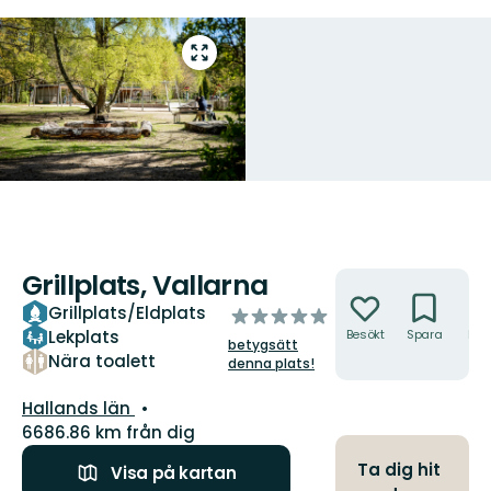
Gå
till
helskärmsläge
Grillplats, Vallarna
Åtgärder
Grillplats/Eldplats
av
Lekplats
Besökt
Spara
Hitt
5
betygsätt
hit
stjärnor
Nära toalett
denna plats!
Län:
Hallands län
6686.86 km från dig
Ta dig hit
Visa på kartan