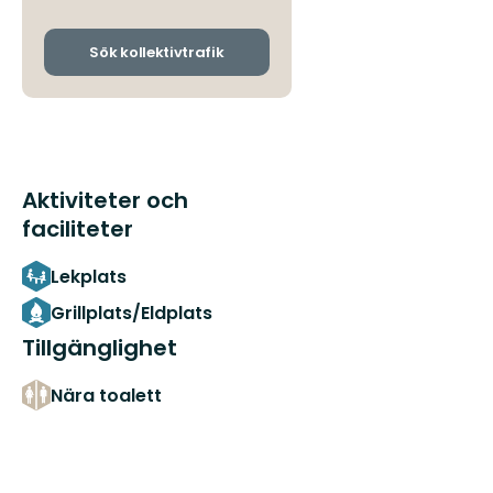
avgångs-
och
ankomsthållplatser
Sök kollektivtrafik
Aktiviteter och
faciliteter
Lekplats
Grillplats/Eldplats
Tillgänglighet
Nära toalett