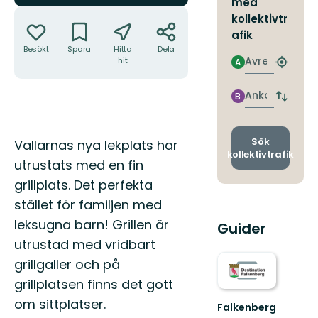
med
Åtgärder
kollektivtr
afik
Besökt
Spara
Hitta
Dela
Avresa
hit
A
Hitta
närmas
hållpla
Ankomst
B
Byt
avgång
och
ankomst
Beskrivning
Sök
Vallarnas nya lekplats har
kollektivtrafik
utrustats med en fin
grillplats. Det perfekta
stället för familjen med
leksugna barn! Grillen är
Guider
utrustad med vridbart
grillgaller och på
grillplatsen finns det gott
om sittplatser.
Falkenberg