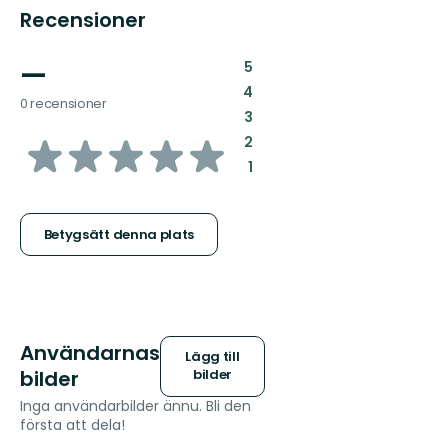
Recensioner
—
:
5
:
4
0 recensioner
:
3
av
:
2
:
1
5
stjärnor
Betygsätt denna plats
Användarnas
Lägg till
bilder
bilder
Inga användarbilder ännu. Bli den
första att dela!