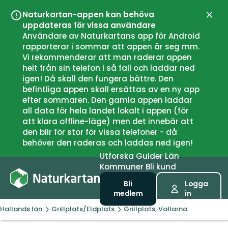
Naturkartan-appen kan behöva
Stän
uppdateras för vissa användare
Användare av Naturkartans app för Android
rapporterar i sommar att appen är seg mm.
Vi rekommenderar att man raderar appen
helt från sin telefon i så fall och laddar ned
igen! Då skall den fungera bättre. Den
befintliga appen skall ersättas av en ny app
efter sommaren. Den gamla appen laddar
all data för hela landet lokalt i appen (för
att klara offline-läge) men det innebär att
den blir för stor för vissa telefoner - då
behöver den raderas och laddas ned igen!
Utforska
Guider
Län
Kommuner
Bli kund
Bli
Logga
medlem
in
Hallands län
Grillplats/Eldplats
Grillplats, Vallarna