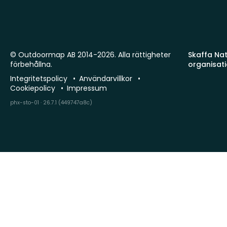
© Outdoormap AB 2014-2026. Alla rättigheter
Skaffa Natu
förbehållna.
organisat
Integritetspolicy
Användarvillkor
Cookiepolicy
Impressum
phx-sto-01 · 26.7.1 (449747a8c)