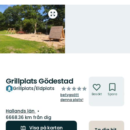
Gå
till
helskärmsläge
Grillplats Gödestad
Åtgärder
av
Grillplats/Eldplats
5
Besökt
Spara
Hitt
betygsätt
hit
stjärnor
denna plats!
Län:
Hallands län
6668.36 km från dig
Visa på kartan
Ta dig hit