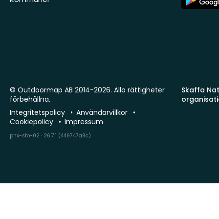
Store
© Outdoormap AB 2014-2026. Alla rättigheter
Skaffa Natu
förbehållna.
organisat
Integritetspolicy
Användarvillkor
Cookiepolicy
Impressum
phx-sto-02 · 26.7.1 (449747a8c)