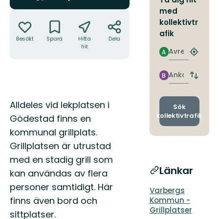
med
Åtgärder
kollektivtr
afik
Besökt
Spara
Hitta
Dela
hit
Avresa
A
Hitta
närmas
hållpla
Ankomst
B
Byt
avgång
och
Beskrivning
Alldeles vid lekplatsen i
ankomst
Sök
kollektivtrafik
Gödestad finns en
kommunal grillplats.
Grillplatsen är utrustad
med en stadig grill som
Länkar
kan användas av flera
personer samtidigt. Här
Varbergs
finns även bord och
Kommun -
Grillplatser
sittplatser.