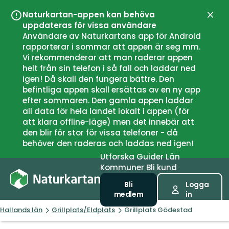
Naturkartan-appen kan behöva
Stän
uppdateras för vissa användare
Användare av Naturkartans app för Android
rapporterar i sommar att appen är seg mm.
Vi rekommenderar att man raderar appen
helt från sin telefon i så fall och laddar ned
igen! Då skall den fungera bättre. Den
befintliga appen skall ersättas av en ny app
efter sommaren. Den gamla appen laddar
all data för hela landet lokalt i appen (för
att klara offline-läge) men det innebär att
den blir för stor för vissa telefoner - då
behöver den raderas och laddas ned igen!
Utforska
Guider
Län
Kommuner
Bli kund
Bli
Logga
medlem
in
Hallands län
Grillplats/Eldplats
Grillplats Gödestad