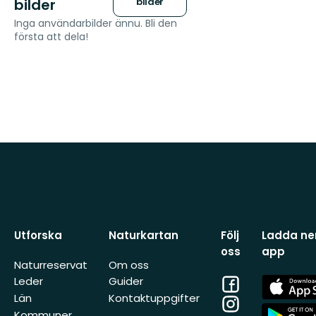
bilder
bilder
Inga användarbilder ännu. Bli den
första att dela!
Utforska
Naturkartan
Följ
Ladda ner
oss
app
Naturreservat
Om oss
Facebook
App
Leder
Guider
Store
Län
Kontaktuppgifter
Instagram
App
Kommuner