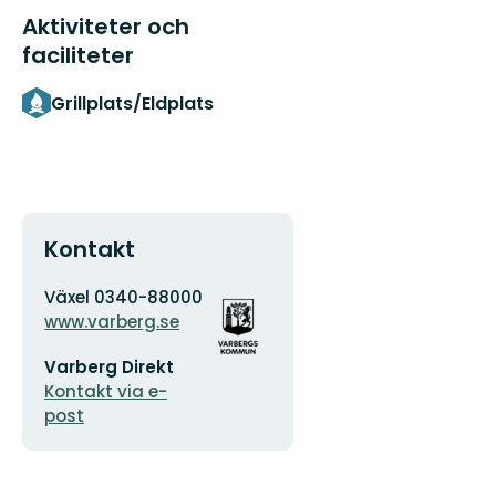
Aktiviteter och
faciliteter
Grillplats/Eldplats
Kontakt
Adress
Organisationens
Växel 0340-88000
logotyp
www.varberg.se
E-
Varberg Direkt
postadress
Kontakt via e-
post