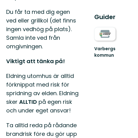
Du får ta med dig egen
Guider
ved eller grillkol (det finns
ingen vedhög på plats).
Samla inte ved från
omgivningen.
Varbergs
kommun
Viktigt att tänka på!
Välkommen
ut
i
Eldning utomhus är alltid
Varbergs
förknippat med risk för
fantastiska
natur!
spridning av elden. Eldning
sker
ALLTID
på egen risk
och under eget ansvar!
Ta alltid reda på rådande
brandrisk före du gör upp