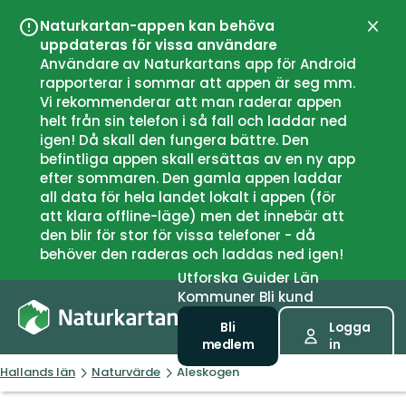
Naturkartan-appen kan behöva
Stän
uppdateras för vissa användare
Användare av Naturkartans app för Android
rapporterar i sommar att appen är seg mm.
Vi rekommenderar att man raderar appen
helt från sin telefon i så fall och laddar ned
igen! Då skall den fungera bättre. Den
befintliga appen skall ersättas av en ny app
efter sommaren. Den gamla appen laddar
all data för hela landet lokalt i appen (för
att klara offline-läge) men det innebär att
den blir för stor för vissa telefoner - då
behöver den raderas och laddas ned igen!
Utforska
Guider
Län
Kommuner
Bli kund
Bli
Logga
medlem
in
Hallands län
Naturvärde
Aleskogen