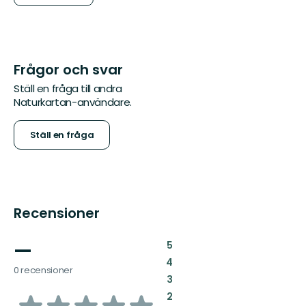
Frågor och svar
Ställ en fråga till andra
Naturkartan-användare.
Ställ en fråga
Recensioner
—
:
5
:
4
0 recensioner
:
3
av
:
2