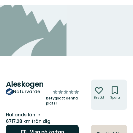
Aleskogen
Åtgärder
av
Naturvärde
5
Besökt
Spara
Hitt
betygsätt denna
hit
plats!
stjärnor
Län:
Hallands län
6717.28 km från dig
Visa på kartan