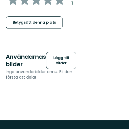
:
1
5
stjärnor
Betygsätt denna plats
Användarnas
Lägg till
bilder
bilder
Inga användarbilder ännu. Bli den
första att dela!