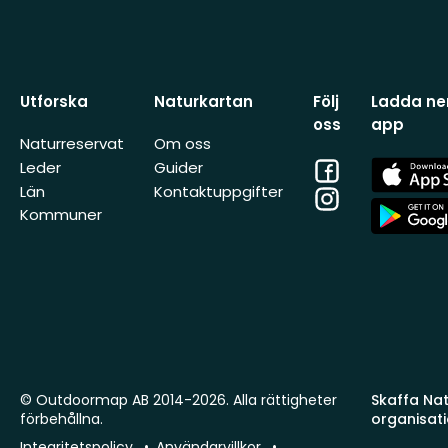
Utforska
Naturkartan
Följ
Ladda ner
oss
app
Naturreservat
Om oss
Facebook
App
Leder
Guider
Store
Län
Kontaktuppgifter
Instagram
App
Kommuner
Store
© Outdoormap AB 2014-2026. Alla rättigheter
Skaffa Natu
förbehållna.
organisat
Integritetspolicy
Användarvillkor