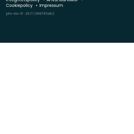
Cookiepolicy
Impressum
phx-sto-01 · 26.7.1 (449747a8c)