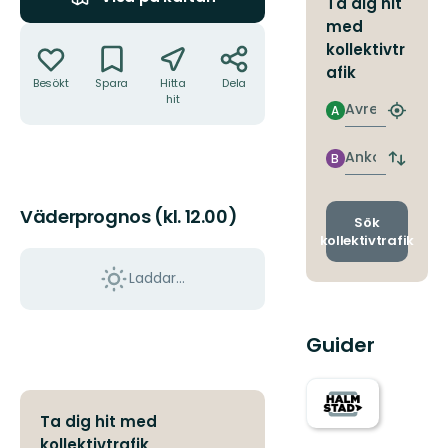
Ta dig hit
med
Åtgärder
kollektivtr
afik
Besökt
Spara
Hitta
Dela
hit
Avresa
A
Hitta
närmas
hållpla
Ankomst
B
Byt
avgång
och
Väderprognos (kl. 12.00)
ankomst
Sök
kollektivtrafik
Laddar...
Guider
Ta dig hit med
kollektivtrafik