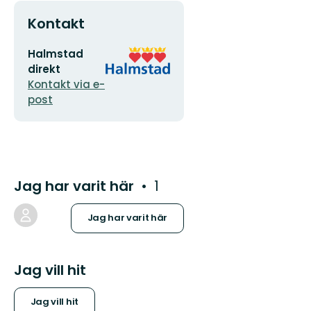
Kontakt
E-
Organisationens
Halmstad
postadress
logotyp
direkt
Kontakt via e-
post
Jag har varit här
1
Jag har varit här
Jag vill hit
Jag vill hit