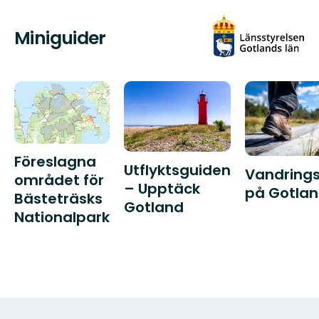
Miniguider
Föreslagna
Utflyktsguiden
Vandrings
området för
– Upptäck
på Gotla
Bästeträsks
Gotland
Nationalpark