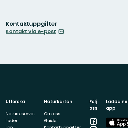
Kontaktuppgifter
Kontakt via e-post
Utforska
Naturkartan
Följ
Ladda ner
oss
app
Naturreservat
Om oss
Facebook
App
Leder
Guider
Store
Län
Kontaktuppgifter