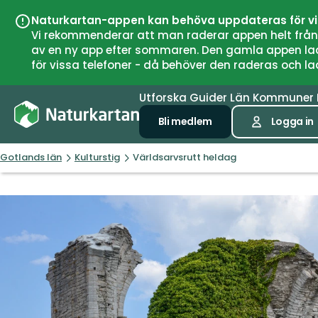
Naturkartan-appen kan behöva uppdateras för v
Vi rekommenderar att man raderar appen helt från si
av en ny app efter sommaren. Den gamla appen laddar
för vissa telefoner - då behöver den raderas och l
Utforska
Guider
Län
Kommuner
Bli medlem
Logga in
Gotlands län
Kulturstig
Världsarvsrutt heldag