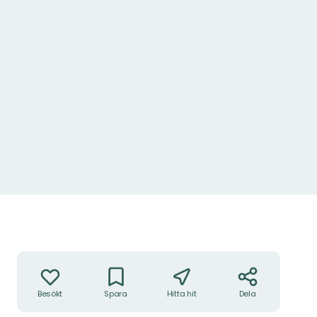
Åtgärder
Besökt
Spara
Hitta hit
Dela