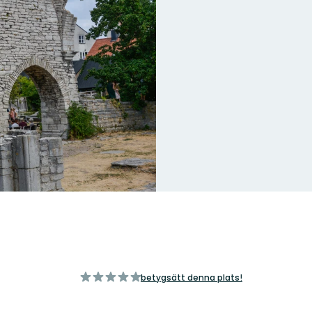
av
betygsätt denna plats!
5
stjärnor