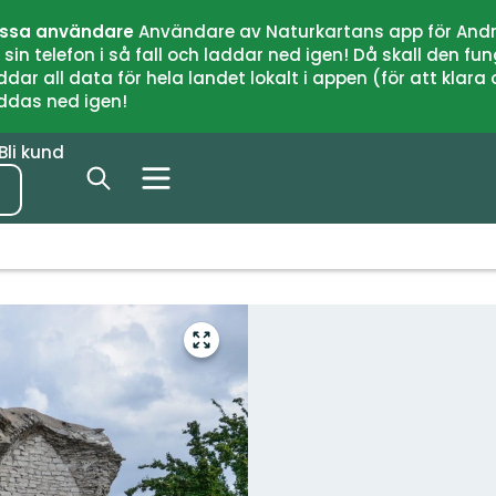
issa användare
Användare av Naturkartans app för Andr
n telefon i så fall och laddar ned igen! Då skall den fun
 all data för hela landet lokalt i appen (för att klara of
addas ned igen!
Bli kund
Gå
till
helskärmsläge