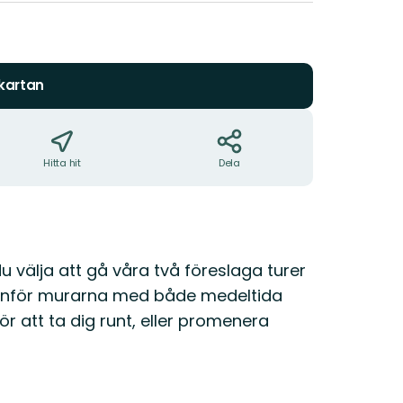
 kartan
Hitta hit
Dela
 du välja att gå våra två föreslaga turer
utanför murarna med både medeltida
r att ta dig runt, eller promenera