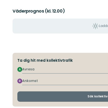
Väderprognos (kl. 12.00)
Ladda
Ta dig hit med kollektivtrafik
Avresa
A
Ankomst
B
Sök kollektiv