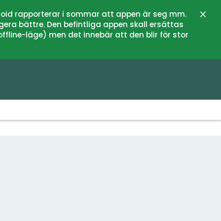
oid rapporterar i sommar att appen är seg mm.
Stän
gera bättre. Den befintliga appen skall ersättas
fline-läge) men det innebär att den blir för stor