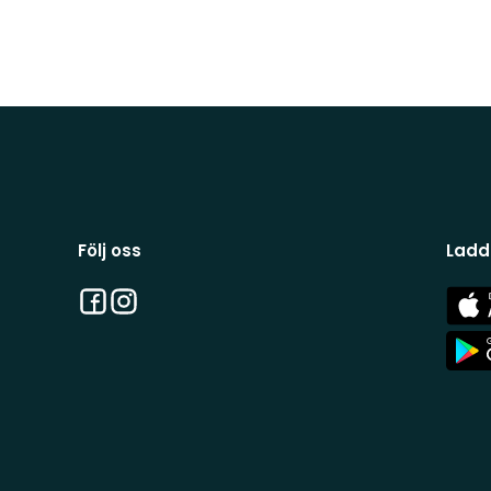
Följ oss
Ladd
Facebook
Instagram
App
Stor
App
Stor