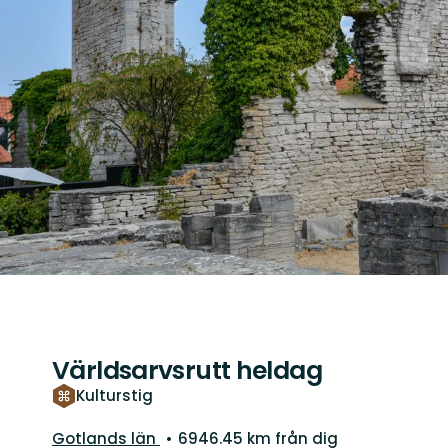
Världsarvsrutt heldag
Kulturstig
Län:
Gotlands län
6946.45 km från dig