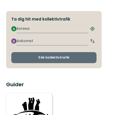
Ta dig hit med kollektivtrafik
Avresa
A
Hitta
närmaste
hållplats
Ankomst
B
Byt
avgångs-
och
ankomsthållp
Sök kollektivtrafik
Guider