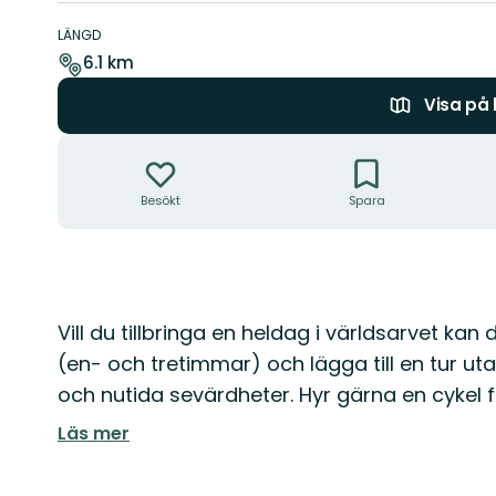
Information
om
LÄNGD
leden
6.1 km
Visa på
Åtgärder
Besökt
Spara
Beskrivning
Vill du tillbringa en heldag i världsarvet kan
(en- och tretimmar) och lägga till en tur 
och nutida sevärdheter. Hyr gärna en cykel fö
Läs mer