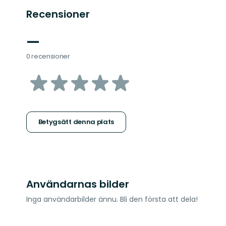
Recensioner
—
0 recensioner
av
5
stjärnor
Betygsätt denna plats
Användarnas bilder
Inga användarbilder ännu. Bli den första att dela!