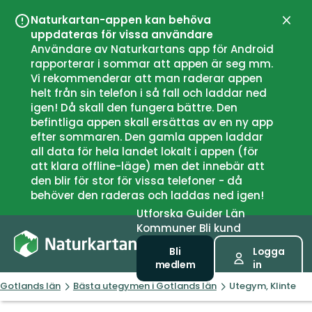
Naturkartan-appen kan behöva
Stän
uppdateras för vissa användare
Användare av Naturkartans app för Android
rapporterar i sommar att appen är seg mm.
Vi rekommenderar att man raderar appen
helt från sin telefon i så fall och laddar ned
igen! Då skall den fungera bättre. Den
befintliga appen skall ersättas av en ny app
efter sommaren. Den gamla appen laddar
all data för hela landet lokalt i appen (för
att klara offline-läge) men det innebär att
den blir för stor för vissa telefoner - då
behöver den raderas och laddas ned igen!
Utforska
Guider
Län
Kommuner
Bli kund
Bli
Logga
medlem
in
Gotlands län
Bästa utegymen i Gotlands län
Utegym, Klinte