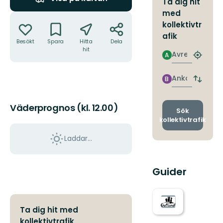
Ta dig hit
med
Åtgärder
kollektivtr
afik
Besökt
Spara
Hitta
Dela
hit
Avresa
A
Hitta
närmas
hållpla
Ankomst
B
Byt
avgång
och
Väderprognos (kl. 12.00)
ankomst
Sök
kollektivtrafik
Laddar...
Guider
Ta dig hit med
kollektivtrafik