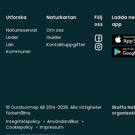
Utforska
Naturkartan
Följ
Ladda ner
oss
app
Naturreservat
Om oss
Facebook
App
Leder
Guider
Store
Län
Kontaktuppgifter
Instagram
App
Kommuner
Store
© Outdoormap AB 2014-2026. Alla rättigheter
Skaffa Natu
förbehållna.
organisat
Integritetspolicy
Användarvillkor
Cookiepolicy
Impressum