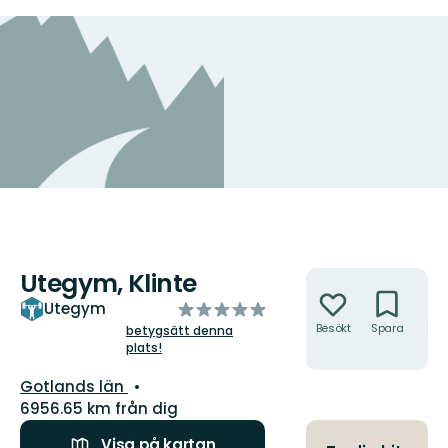
Utegym, Klinte
Åtgärder
av
Utegym
5
Besökt
Spara
Hitt
betygsätt denna
hit
plats!
stjärnor
Län:
Gotlands län
6956.65 km från dig
Visa på kartan