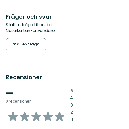
Frågor och svar
Ställ en fråga till andra
Naturkartan-användare.
Ställ en fråga
Recensioner
—
:
5
:
4
0 recensioner
:
3
av
:
2
:
1
5