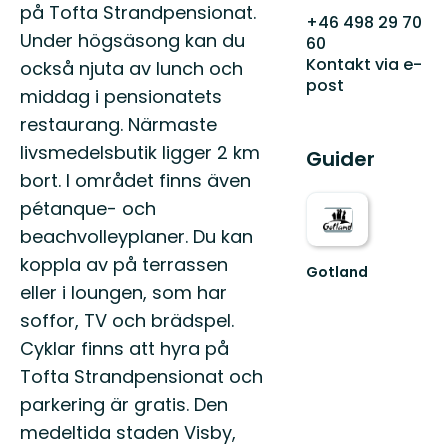
på Tofta Strandpensionat.
+46 498 29 70
Under högsäsong kan du
60
Kontakt via e-
också njuta av lunch och
post
middag i pensionatets
restaurang. Närmaste
livsmedelsbutik ligger 2 km
Guider
bort. I området finns även
pétanque- och
beachvolleyplaner. Du kan
koppla av på terrassen
Gotland
Welcome
eller i loungen, som har
to
soffor, TV och brädspel.
Gotland's
Cyklar finns att hyra på
fantastic
nature!
Tofta Strandpensionat och
parkering är gratis. Den
medeltida staden Visby,