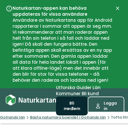
Naturkartan-appen kan behöva
Stän
uppdateras för vissa användare
Användare av Naturkartans app för Android
rapporterar i sommar att appen är seg mm.
Vi rekommenderar att man raderar appen
helt från sin telefon i så fall och laddar ned
igen! Då skall den fungera bättre. Den
befintliga appen skall ersättas av en ny app
efter sommaren. Den gamla appen laddar
all data för hela landet lokalt i appen (för
att klara offline-läge) men det innebär att
den blir för stor för vissa telefoner - då
behöver den raderas och laddas ned igen!
Utforska
Guider
Län
Kommuner
Bli kund
Bli
Logga
medlem
in
Gotlands län
Bästa naturnära boendet i Gotlands län
Tofta St