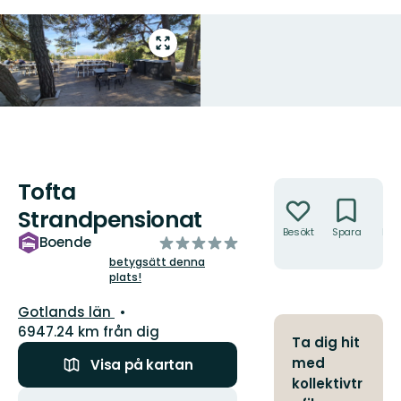
Gå
till
helskärmsläge
Tofta
Åtgärder
Strandpensionat
Besökt
Spara
Hitt
av
Boende
hit
5
betygsätt denna
plats!
stjärnor
Län:
Gotlands län
6947.24 km från dig
Ta dig hit
med
Visa på kartan
kollektivtr
Åtgärder