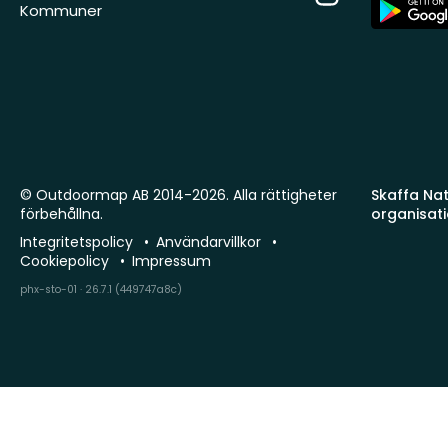
App
Kommuner
Store
© Outdoormap AB 2014-2026. Alla rättigheter
Skaffa Natu
förbehållna.
organisat
Integritetspolicy
Användarvillkor
Cookiepolicy
Impressum
phx-sto-01 · 26.7.1 (449747a8c)