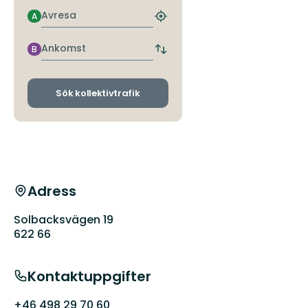
Avresa
A
Hitta
närmaste
hållplats
Ankomst
B
Byt
avgångs-
och
ankomsthållplatser
Sök kollektivtrafik
Adress
Solbacksvägen 19
622 66
Kontaktuppgifter
+46 498 29 70 60