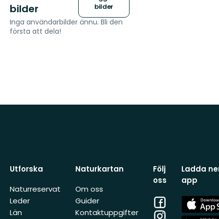
bilder
bilder
Inga användarbilder ännu. Bli den
första att dela!
Utforska
Naturkartan
Följ
Ladda ner
oss
app
Naturreservat
Om oss
Facebook
App
Leder
Guider
Store
Län
Kontaktuppgifter
Instagram