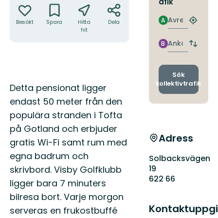
afik
Avresa
A
Besökt
Spara
Hitta
Dela
Hitta
hit
närmas
hållpla
Ankomst
B
Byt
avgång
och
ankomst
Sök
kollektivtrafik
Beskrivning
Detta pensionat ligger
endast 50 meter från den
populära stranden i Tofta
på Gotland och erbjuder
Adress
gratis Wi-Fi samt rum med
egna badrum och
Solbacksvägen
19
skrivbord. Visby Golfklubb
622 66
ligger bara 7 minuters
bilresa bort. Varje morgon
Kontaktuppgi
serveras en frukostbuffé