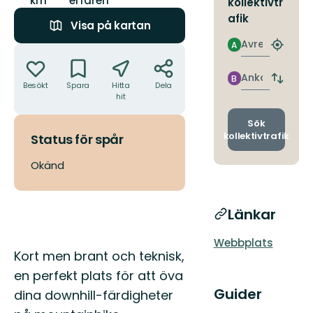
km
erfaren
kollektivtr
afik
Visa på kartan
Avresa
A
Åtgärder
Hitta
närmas
hållpla
Ankomst
B
Byt
Besökt
Spara
Hitta
Dela
avgång
hit
och
ankomst
Sök
kollektivtrafik
Status för spår
Okänd
Länkar
Webbplats
Beskrivning
Kort men brant och teknisk,
en perfekt plats för att öva
Guider
dina downhill-färdigheter