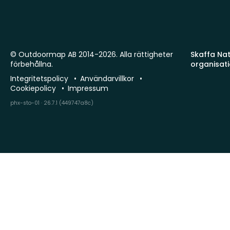
© Outdoormap AB 2014-2026. Alla rättigheter
Skaffa Natu
förbehållna.
organisat
Integritetspolicy
Användarvillkor
Cookiepolicy
Impressum
phx-sto-01 · 26.7.1 (449747a8c)