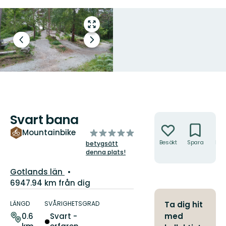
Gå
till
Föregående
Nästa
helskärmsläge
bild
bildspel
Svart bana
Åtgärder
av
Mountainbike
5
Besökt
Spara
Hitt
betygsätt
hit
denna plats!
stjärnor
Län:
Gotlands län
6947.94 km från dig
Information
om
LÄNGD
SVÅRIGHETSGRAD
Ta dig hit
leden
med
0.6
Svart -