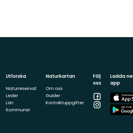
Utforska
Naturkartan
Följ
Ladda ner
oss
app
Naturreservat
Om oss
Facebook
App
Leder
Guider
Store
Län
Kontaktuppgifter
Instagram
App
Kommuner
Store