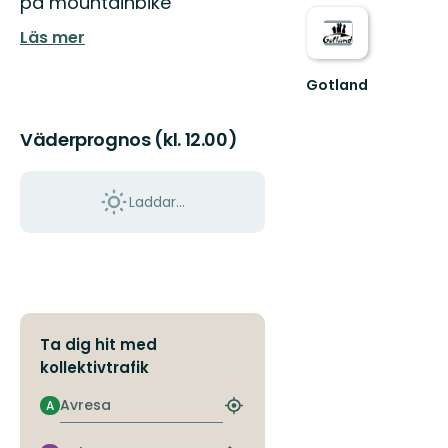
på mountainbike
Läs mer
Gotland
Welcome
to
Väderprognos (kl. 12.00)
Gotland's
fantastic
nature!
Laddar...
Ta dig hit med
kollektivtrafik
Avresa
A
Hitta
närmaste