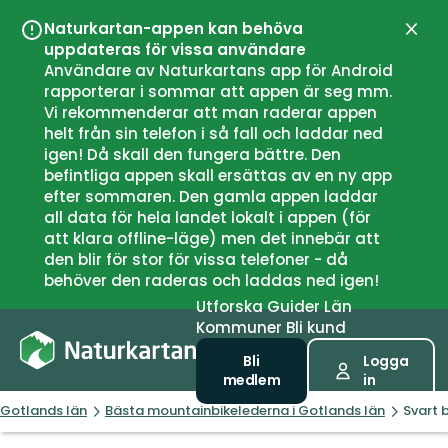
Naturkartan-appen kan behöva
Stän
uppdateras för vissa användare
Användare av Naturkartans app för Android
rapporterar i sommar att appen är seg mm.
Vi rekommenderar att man raderar appen
helt från sin telefon i så fall och laddar ned
igen! Då skall den fungera bättre. Den
befintliga appen skall ersättas av en ny app
efter sommaren. Den gamla appen laddar
all data för hela landet lokalt i appen (för
att klara offline-läge) men det innebär att
den blir för stor för vissa telefoner - då
behöver den raderas och laddas ned igen!
Utforska
Guider
Län
Kommuner
Bli kund
Bli
Logga
medlem
in
Gotlands län
Bästa mountainbikelederna i Gotlands län
Svart 