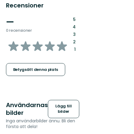
Recensioner
—
:
5
:
4
0 recensioner
:
3
av
:
2
:
1
5
stjärnor
Betygsätt denna plats
Användarnas
Lägg till
bilder
bilder
Inga användarbilder ännu. Bli den
första att dela!