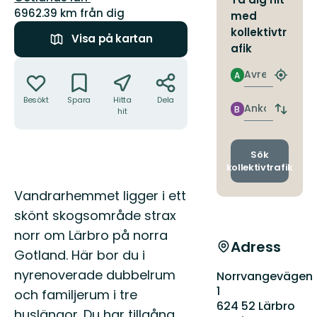
6962.39 km från dig
med
kollektivtr
Visa på kartan
afik
Åtgärder
Avresa
A
Hitta
närmas
Besökt
Spara
Hitta
Dela
hållpla
Ankomst
B
hit
Byt
avgång
och
ankomst
Sök
kollektivtrafik
Beskrivning
Vandrarhemmet ligger i ett
skönt skogsområde strax
norr om Lärbro på norra
Adress
Gotland. Här bor du i
nyrenoverade dubbelrum
Norrvangevägen
1
och familjerum i tre
624 52 Lärbro
huslängor. Du har tillgång