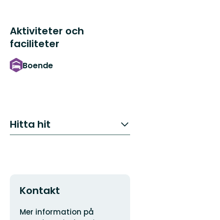
Aktiviteter och
faciliteter
Boende
Hitta hit
Kontakt
Adress
Organisationens
Mer information på