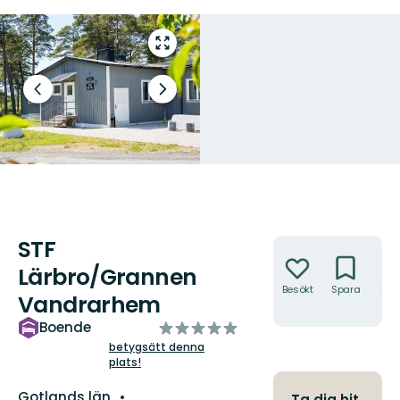
Gå
till
helskärmsläge
Föregående
Nästa
bild
bildspel
STF
Åtgärder
Lärbro/Grannen
Besökt
Spara
Hitt
Vandrarhem
hit
av
Boende
5
betygsätt denna
plats!
stjärnor
Län:
Gotlands län
Ta dig hit