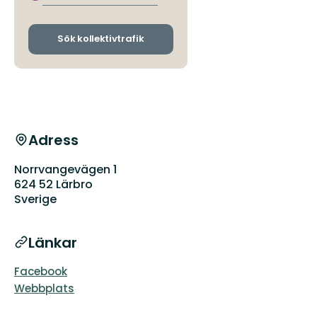
avgångs-
och
ankomsthållplatser
Sök kollektivtrafik
Adress
Norrvangevägen 1
624 52 Lärbro
Sverige
Länkar
Facebook
Webbplats