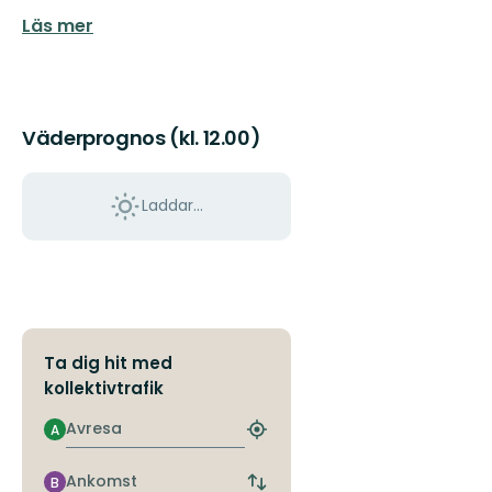
Läs mer
Väderprognos (kl. 12.00)
Laddar...
Ta dig hit med
kollektivtrafik
Avresa
A
Hitta
närmaste
hållplats
Ankomst
B
Byt