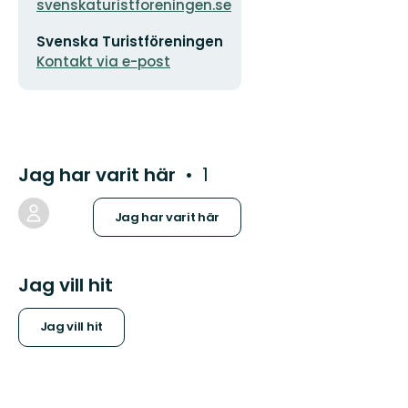
logotyp
svenskaturistforeningen.se
E-
Svenska Turistföreningen
postadress
Kontakt via e-post
Jag har varit här
1
Jag har varit här
Jag vill hit
Jag vill hit