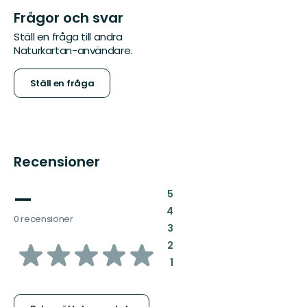
Frågor och svar
Ställ en fråga till andra
Naturkartan-användare.
Ställ en fråga
Recensioner
—
:
5
:
4
0 recensioner
:
3
av
:
2
:
1
5