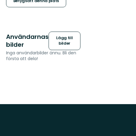
stjärnor
Betygsätt denna plats
Användarnas
Lägg till
bilder
bilder
Inga användarbilder ännu. Bli den
första att dela!