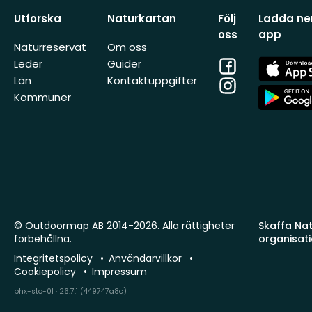
Utforska
Naturkartan
Följ
Ladda ner
oss
app
Naturreservat
Om oss
Facebook
App
Leder
Guider
Store
Län
Kontaktuppgifter
Instagram
App
Kommuner
Store
© Outdoormap AB 2014-2026. Alla rättigheter
Skaffa Natu
förbehållna.
organisat
Integritetspolicy
Användarvillkor
Cookiepolicy
Impressum
phx-sto-01 · 26.7.1 (449747a8c)