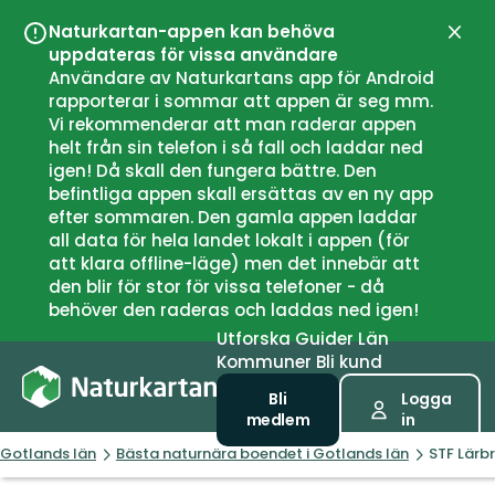
Naturkartan-appen kan behöva
Stän
uppdateras för vissa användare
Användare av Naturkartans app för Android
rapporterar i sommar att appen är seg mm.
Vi rekommenderar att man raderar appen
helt från sin telefon i så fall och laddar ned
igen! Då skall den fungera bättre. Den
befintliga appen skall ersättas av en ny app
efter sommaren. Den gamla appen laddar
all data för hela landet lokalt i appen (för
att klara offline-läge) men det innebär att
den blir för stor för vissa telefoner - då
behöver den raderas och laddas ned igen!
Utforska
Guider
Län
Kommuner
Bli kund
Bli
Logga
medlem
in
Gotlands län
Bästa naturnära boendet i Gotlands län
STF Lär