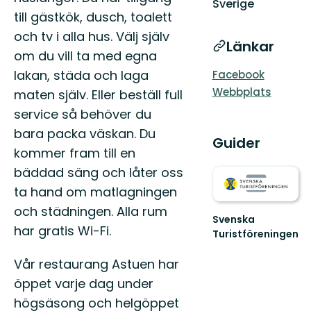
Sverige
till gästkök, dusch, toalett
och tv i alla hus. Välj själv
Länkar
om du vill ta med egna
lakan, städa och laga
Facebook
Webbplats
maten själv. Eller beställ full
service så behöver du
bara packa väskan. Du
Guider
kommer fram till en
bäddad säng och låter oss
ta hand om matlagningen
och städningen. Alla rum
Svenska
har gratis Wi-Fi.
Turistföreningen
Välkommen
till
Vår restaurang Astuen har
oss
öppet varje dag under
på
STF!
högsäsong och helgöppet