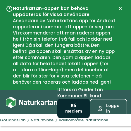
Naturkartan-appen kan behöva
Stän
uppdateras för vissa användare
Användare av Naturkartans app för Android
rapporterar i sommar att appen är seg mm.
Vi rekommenderar att man raderar appen
helt från sin telefon i så fall och laddar ned
igen! Då skall den fungera bättre. Den
befintliga appen skall ersättas av en ny app
efter sommaren. Den gamla appen laddar
all data för hela landet lokalt i appen (för
att klara offline-läge) men det innebär att
den blir för stor för vissa telefoner - då
behöver den raderas och laddas ned igen!
Utforska
Guider
Län
Kommuner
Bli kund
Bli
Logga
medlem
in
Gotlands län
Naturminne
Raukområde, Naturminne