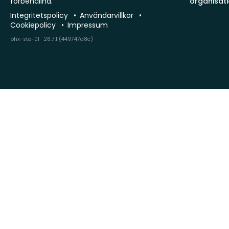
förbehållna.
organisat
Integritetspolicy
Användarvillkor
Cookiepolicy
Impressum
phx-sto-01 · 26.7.1 (449747a8c)