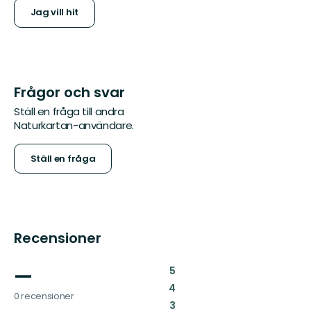
Jag vill hit
Frågor och svar
Ställ en fråga till andra
Naturkartan-användare.
Ställ en fråga
Recensioner
—
:
5
:
4
0 recensioner
:
3