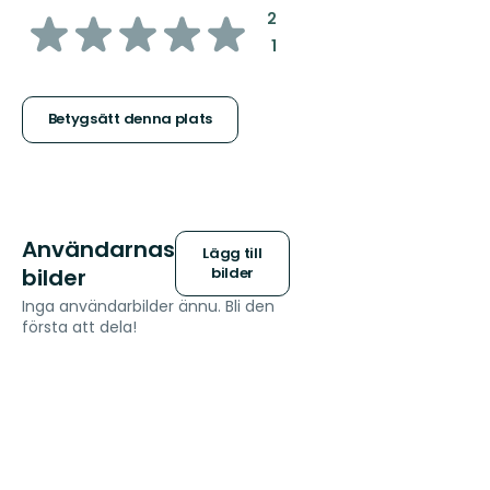
av
:
2
:
1
5
stjärnor
Betygsätt denna plats
Användarnas
Lägg till
bilder
bilder
Inga användarbilder ännu. Bli den
första att dela!