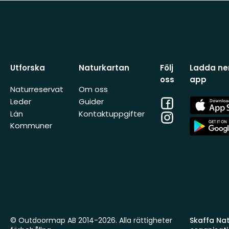
Utforska
Naturkartan
Följ
Ladda ner
oss
app
Naturreservat
Om oss
Facebook
App
Leder
Guider
Store
Län
Kontaktuppgifter
Instagram
App
Kommuner
Store
© Outdoormap AB 2014-2026. Alla rättigheter
Skaffa Natu