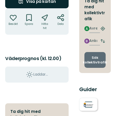
Ta dig hit
Visa på kartan
med
Åtgärder
kollektivtr
afik
Besökt
Spara
Hitta
Dela
Avresa
hit
A
Hitta
närmas
hållpla
Ankomst
B
Byt
avgång
och
ankomst
Sök
Väderprognos (kl. 12.00)
kollektivtrafik
Laddar...
Guider
Ta dig hit med