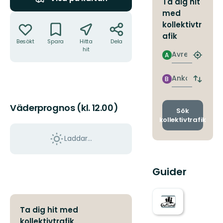
Ta dig hit
med
Åtgärder
kollektivtr
afik
Besökt
Spara
Hitta
Dela
hit
Avresa
A
Hitta
närmas
hållpla
Ankomst
B
Byt
avgång
och
Väderprognos (kl. 12.00)
ankomst
Sök
kollektivtrafik
Laddar...
Guider
Ta dig hit med
kollektivtrafik