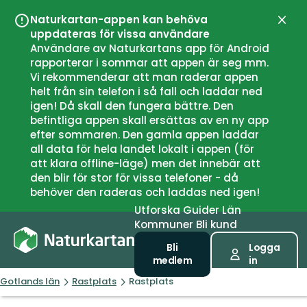
Naturkartan-appen kan behöva
Stän
uppdateras för vissa användare
Användare av Naturkartans app för Android
rapporterar i sommar att appen är seg mm.
Vi rekommenderar att man raderar appen
helt från sin telefon i så fall och laddar ned
igen! Då skall den fungera bättre. Den
befintliga appen skall ersättas av en ny app
efter sommaren. Den gamla appen laddar
all data för hela landet lokalt i appen (för
att klara offline-läge) men det innebär att
den blir för stor för vissa telefoner - då
behöver den raderas och laddas ned igen!
Utforska
Guider
Län
Kommuner
Bli kund
Bli
Logga
medlem
in
Gotlands län
Rastplats
Rastplats