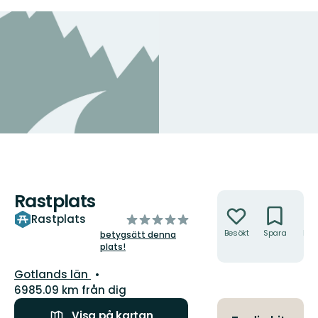
Rastplats
Åtgärder
av
Rastplats
5
Besökt
Spara
Hitt
betygsätt denna
hit
plats!
stjärnor
Län:
Gotlands län
6985.09 km från dig
Visa på kartan