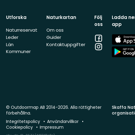
Utforska
Naturkartan
Följ
Ladda ner
oss
app
Naturreservat
Om oss
Facebook
App
Leder
Guider
Store
Län
Kontaktuppgifter
Instagram
App
Kommuner
Store
© Outdoormap AB 2014-2026. Alla rättigheter
Skaffa Natu
förbehållna.
organisat
Integritetspolicy
Användarvillkor
Cookiepolicy
Impressum