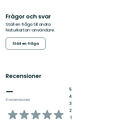
Frågor och svar
Ställ en fråga till andra
Naturkartan-användare.
Ställ en fråga
Recensioner
—
:
5
:
4
0 recensioner
:
3
av
:
2
:
1
5