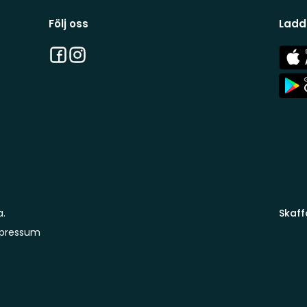
Följ oss
Ladd
Facebook
Instagram
App
Stor
App
Stor
a.
Skaff
pressum