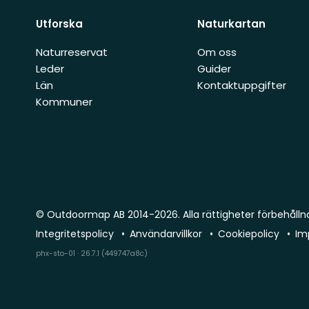
Utforska
Naturkartan
Naturreservat
Om oss
Leder
Guider
Län
Kontaktuppgifter
Kommuner
© Outdoormap AB 2014-2026. Alla rättigheter förbehålln
Integritetspolicy
Användarvillkor
Cookiepolicy
Im
phx-sto-01 · 26.7.1 (449747a8c)