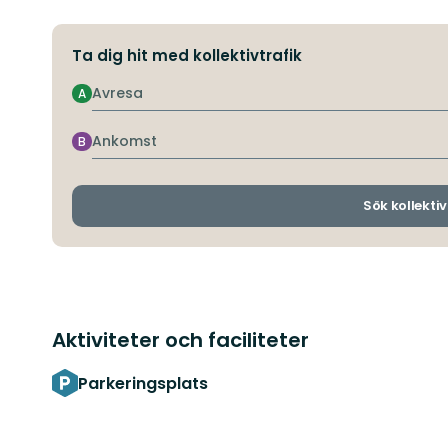
Ta dig hit med kollektivtrafik
Avresa
A
Ankomst
B
Sök kollektiv
Aktiviteter och faciliteter
Parkeringsplats