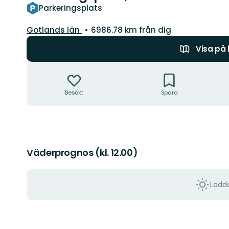
Parkeringsplats
Län:
Gotlands län
6986.78 km från dig
Visa på
Åtgärder
Besökt
Spara
Väderprognos (kl. 12.00)
Ladda