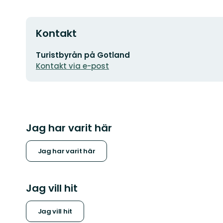
Kontakt
E-
Turistbyrån på Gotland
postadress
Kontakt via e-post
Jag har varit här
Jag har varit här
Jag vill hit
Jag vill hit