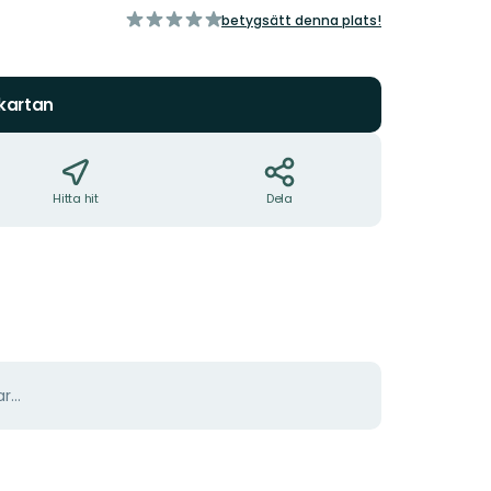
av
betygsätt denna plats!
5
stjärnor
 kartan
Hitta hit
Dela
r...