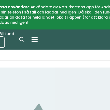
issa användare
Användare av Naturkartans app för Andr
n telefon i så fall och laddar ned igen! Då skall den fun
 all data för hela landet lokalt i appen (för att klara of
addas ned igen!
Bli kund