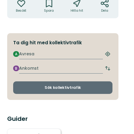
Besökt
Spara
Hitta hit
Dela
Ta dig hit med kollektivtrafik
Avresa
A
Hitta
närmaste
hållplats
Ankomst
B
Byt
avgångs-
och
ankomsthållp
Sök kollektivtrafik
Guider