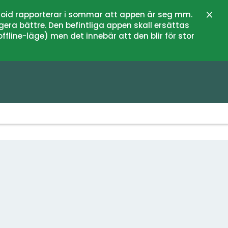
oid rapporterar i sommar att appen är seg mm.
Stän
gera bättre. Den befintliga appen skall ersättas
fline-läge) men det innebär att den blir för stor