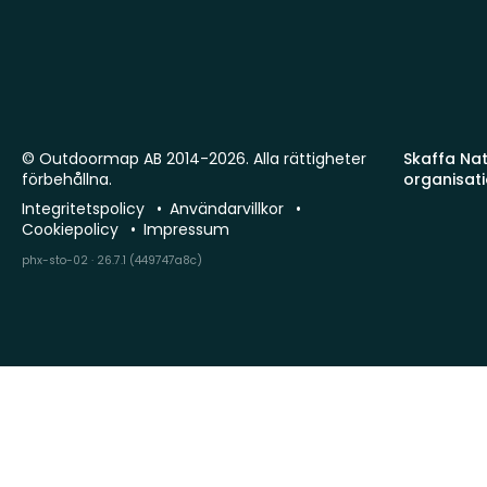
© Outdoormap AB 2014-2026. Alla rättigheter
Skaffa Natu
förbehållna.
organisat
Integritetspolicy
Användarvillkor
Cookiepolicy
Impressum
phx-sto-02 · 26.7.1 (449747a8c)