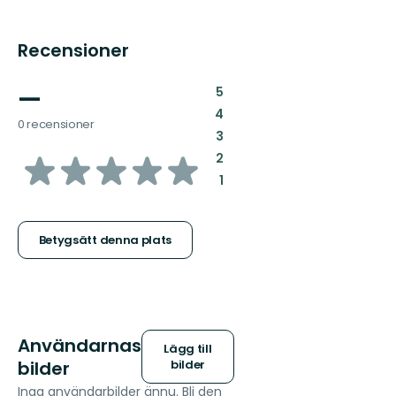
Recensioner
—
:
5
:
4
0 recensioner
:
3
av
:
2
:
1
5
stjärnor
Betygsätt denna plats
Användarnas
Lägg till
bilder
bilder
Inga användarbilder ännu. Bli den