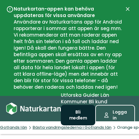
Naturkartan-appen kan behöva
Stän
uppdateras för vissa användare
Användare av Naturkartans app för Android
rapporterar i sommar att appen är seg mm.
Vi rekommenderar att man raderar appen
helt från sin telefon i så fall och laddar ned
igen! Då skall den fungera bättre. Den
befintliga appen skall ersättas av en ny app
efter sommaren. Den gamla appen laddar
all data för hela landet lokalt i appen (för
att klara offline-läge) men det innebär att
den blir för stor för vissa telefoner - då
behöver den raderas och laddas ned igen!
Utforska
Guider
Län
Kommuner
Bli kund
Bli
Logga
medlem
in
Gotlands län
Bästa vandringslederna i Gotlands län
Orange sp