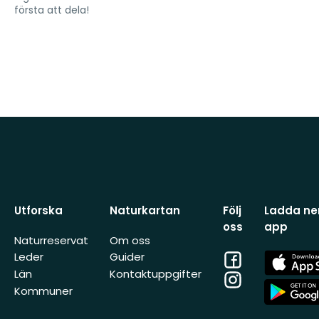
första att dela!
Utforska
Naturkartan
Följ
Ladda ner
oss
app
Naturreservat
Om oss
Facebook
App
Leder
Guider
Store
Län
Kontaktuppgifter
Instagram
App
Kommuner
Store