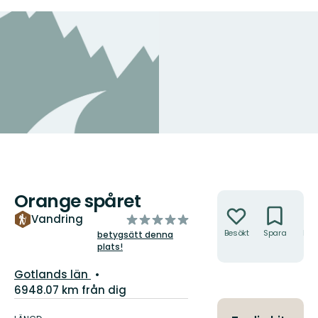
Orange spåret
Åtgärder
av
Vandring
5
Besökt
Spara
Hitt
betygsätt denna
hit
plats!
stjärnor
Län:
Gotlands län
6948.07 km från dig
Information