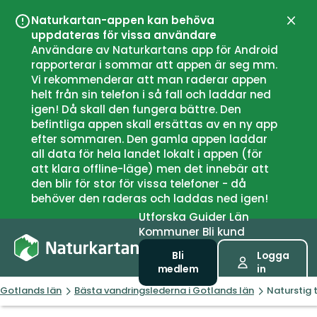
Naturkartan-appen kan behöva
Stän
uppdateras för vissa användare
Användare av Naturkartans app för Android
rapporterar i sommar att appen är seg mm.
Vi rekommenderar att man raderar appen
helt från sin telefon i så fall och laddar ned
igen! Då skall den fungera bättre. Den
befintliga appen skall ersättas av en ny app
efter sommaren. Den gamla appen laddar
all data för hela landet lokalt i appen (för
att klara offline-läge) men det innebär att
den blir för stor för vissa telefoner - då
behöver den raderas och laddas ned igen!
Utforska
Guider
Län
Kommuner
Bli kund
Bli
Logga
medlem
in
Gotlands län
Bästa vandringslederna i Gotlands län
Naturstig t