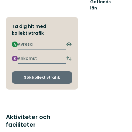
Gotlands
län
Välkommen
till
Gotland
Ta dig hit med
läns
kollektivtrafik
fantastiska
natur!
Avresa
A
Hitta
närmaste
hållplats
Ankomst
B
Byt
avgångs-
och
ankomsthållplatser
Sök kollektivtrafik
Aktiviteter och
faciliteter