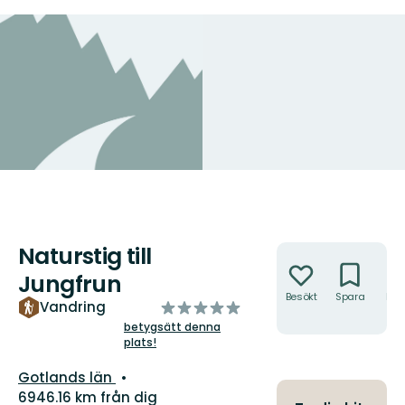
Naturstig till
Åtgärder
Jungfrun
Besökt
Spara
Hitt
av
Vandring
hit
5
betygsätt denna
plats!
stjärnor
Län:
Gotlands län
6946.16 km från dig