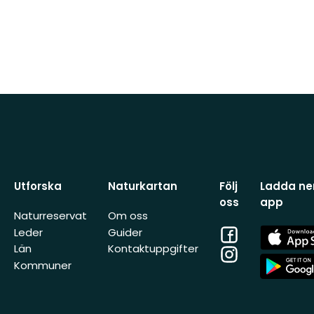
Utforska
Naturkartan
Följ
Ladda ner
oss
app
Naturreservat
Om oss
Facebook
App
Leder
Guider
Store
Län
Kontaktuppgifter
Instagram
App
Kommuner
Store