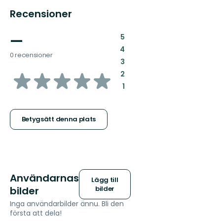
Recensioner
—
:
5
:
4
0 recensioner
:
3
av
:
2
:
1
5
stjärnor
Betygsätt denna plats
Användarnas
Lägg till
bilder
bilder
Inga användarbilder ännu. Bli den
första att dela!