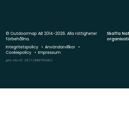
© Outdoormap AB 2014-2026. Alla rättigheter
Skaffa Natu
förbehållna.
organisat
Integritetspolicy
Användarvillkor
Cookiepolicy
Impressum
phx-sto-01 · 26.7.1 (449747a8c)