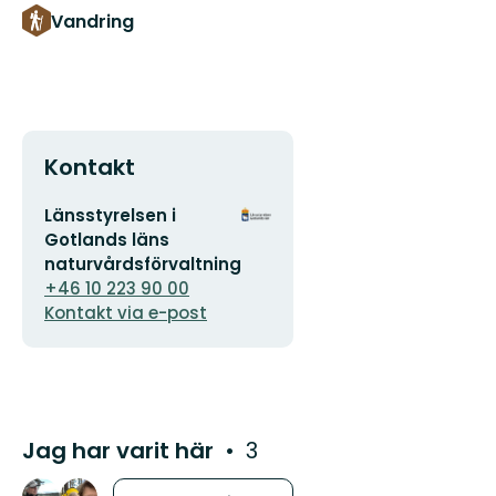
Vandring
Kontakt
E-
Organisationens
Länsstyrelsen i
postadress
logotyp
Gotlands läns
naturvårdsförvaltning
+46 10 223 90 00
Kontakt via e-post
Jag har varit här
3