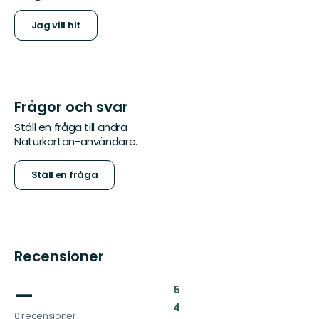
Jag vill hit
Frågor och svar
Ställ en fråga till andra
Naturkartan-användare.
Ställ en fråga
Recensioner
—
:
5
:
4
0 recensioner