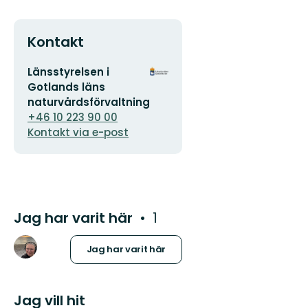
Kontakt
E-
Organisationens
Länsstyrelsen i
postadress
logotyp
Gotlands läns
naturvårdsförvaltning
+46 10 223 90 00
Kontakt via e-post
Jag har varit här
1
Jag har varit här
Jag vill hit