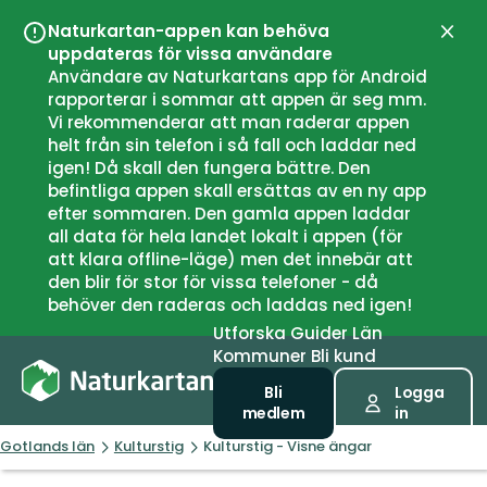
Naturkartan-appen kan behöva
Stän
uppdateras för vissa användare
Användare av Naturkartans app för Android
rapporterar i sommar att appen är seg mm.
Vi rekommenderar att man raderar appen
helt från sin telefon i så fall och laddar ned
igen! Då skall den fungera bättre. Den
befintliga appen skall ersättas av en ny app
efter sommaren. Den gamla appen laddar
all data för hela landet lokalt i appen (för
att klara offline-läge) men det innebär att
den blir för stor för vissa telefoner - då
behöver den raderas och laddas ned igen!
Utforska
Guider
Län
Kommuner
Bli kund
Bli
Logga
medlem
in
Gotlands län
Kulturstig
Kulturstig - Visne ängar