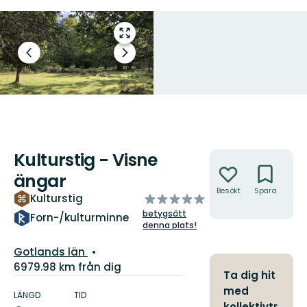
Gå
till
Föregående
Nästa
helskärmsläge
bild
bildspel
Kulturstig - Visne
Åtgärder
ängar
Besökt
Spara
Hitt
av
Kulturstig
hit
5
betygsätt
Forn-/kulturminne
stjärnor
denna plats!
Län:
Gotlands län
6979.98 km från dig
Ta dig hit
Information
med
om
LÄNGD
TID
kollektivtr