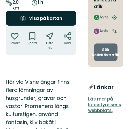
leden
2.0
1 h
afik
km
Avresa
A
Visa på kartan
Hitta
närmas
Åtgärder
hållpla
Ankomst
B
Byt
avgång
Besökt
Spara
Hitta
Dela
och
hit
ankomst
Sök
kollektivtrafik
Beskrivning
Här vid Visne ängar finns
Länkar
flera lämningar av
husgrunder, gravar och
Läs mer på
länsstyrelsens
vastar. Promenera längs
webbplats.
kulturstigen, använd
fantasin, kliv bakåt i