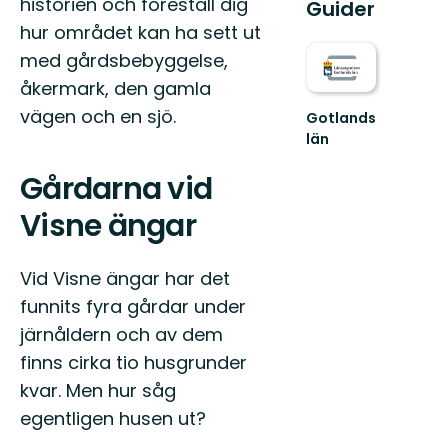
historien och föreställ dig
Guider
hur området kan ha sett ut
med gårdsbebyggelse,
åkermark, den gamla
vägen och en sjö.
Gotlands
län
Välkommen
till
Gårdarna vid
Gotland
läns
Visne ängar
fantastiska
natur!
Vid Visne ängar har det
funnits fyra gårdar under
järnåldern och av dem
finns cirka tio husgrunder
kvar. Men hur såg
egentligen husen ut?