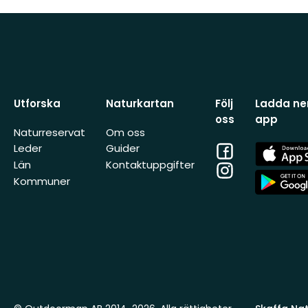
Utforska
Naturkartan
Följ
Ladda ner
oss
app
Naturreservat
Om oss
Facebook
App
Leder
Guider
Store
Län
Kontaktuppgifter
Instagram
App
Kommuner
Store