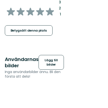
:
3
av
:
2
:
1
5
stjärnor
Betygsätt denna plats
Användarnas
Lägg till
bilder
bilder
Inga användarbilder ännu. Bli den
första att dela!