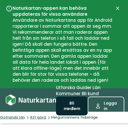
Naturkartan-appen kan behöva
Stän
uppdateras för vissa användare
Användare av Naturkartans app för Android
rapporterar i sommar att appen är seg mm.
Vi rekommenderar att man raderar appen
helt från sin telefon i så fall och laddar ned
igen! Då skall den fungera bättre. Den
befintliga appen skall ersättas av en ny app
efter sommaren. Den gamla appen laddar
all data för hela landet lokalt i appen (för
att klara offline-läge) men det innebär att
den blir för stor för vissa telefoner - då
behöver den raderas och laddas ned igen!
Utforska
Guider
Län
Kommuner
Bli kund
Bli
Logga
medlem
in
Gotlands län
Att göra
Helgumannens fiskeläge