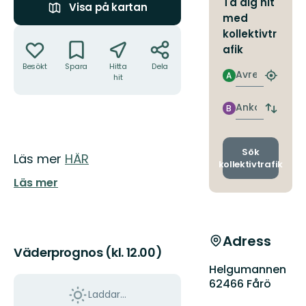
Ta dig hit
Visa på kartan
med
Åtgärder
kollektivtr
afik
Besökt
Spara
Hitta
Dela
Avresa
A
hit
Hitta
närmas
hållpla
Ankomst
B
Byt
avgång
och
ankomst
Sök
Beskrivning
Läs mer
HÄR
kollektivtrafik
Läs mer
Adress
Väderprognos (kl. 12.00)
Helgumannen
62466 Fårö
Laddar...