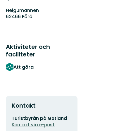
Helgumannen
62466 Fårö
Aktiviteter och
faciliteter
Att göra
Kontakt
E-
Turistbyrån på Gotland
postadress
Kontakt via e-post