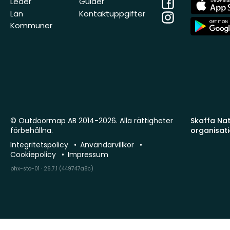
Facebook
App
Leder
Guider
Store
Län
Kontaktuppgifter
Instagram
App
Kommuner
Store
© Outdoormap AB 2014-2026. Alla rättigheter
Skaffa Natu
förbehållna.
organisat
Integritetspolicy
Användarvillkor
Cookiepolicy
Impressum
phx-sto-01 · 26.7.1 (449747a8c)