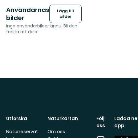
Användarnas
Lägg till
bilder
bilder
Inga användarbilder ännu. Bli den
första att dela!
Utforska
Naturkartan
Följ
Ladda ner
oss
app
Naturreservat
Om oss