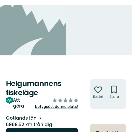
Helgumannens
Åtgärder
fiskeläge
Besökt
Spara
Hitt
av
Att
hit
göra
5
betygsätt denna plats!
stjärnor
Län:
Gotlands län
6968.52 km från dig