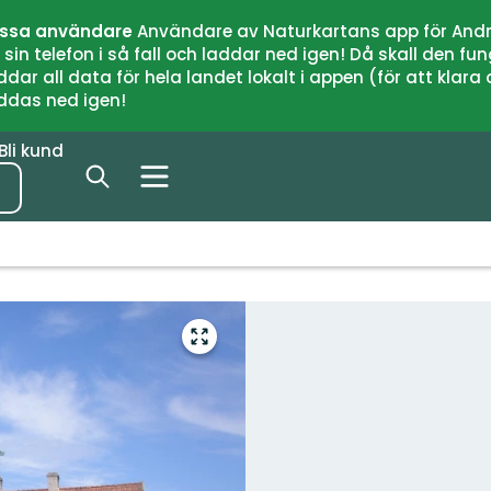
issa användare
Användare av Naturkartans app för Andr
n telefon i så fall och laddar ned igen! Då skall den fun
 all data för hela landet lokalt i appen (för att klara of
addas ned igen!
Bli kund
Gå
till
helskärmsläge