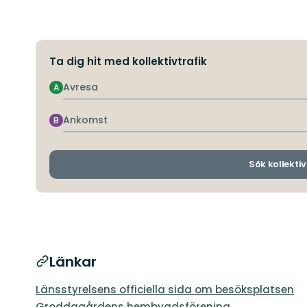
Ta dig hit med kollektivtrafik
Avresa
A
Ankomst
B
Sök kollektiv
Länkar
Länsstyrelsens officiella sida om besöksplatsen
Groddagårdens hembygdsförening