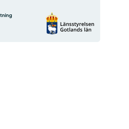
Organisationens
ltning
logotyp