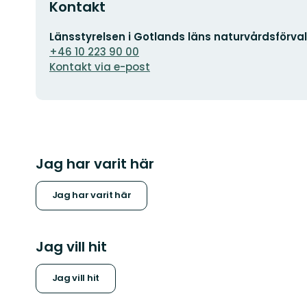
Kontakt
E-
Länsstyrelsen i Gotlands läns naturvårdsförva
postadress
+46 10 223 90 00
Kontakt via e-post
Jag har varit här
Jag har varit här
Jag vill hit
Jag vill hit