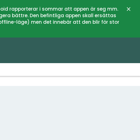
oid rapporterar i sommar att appen är seg mm.
Stän
gera bättre. Den befintliga appen skall ersättas
fline-läge) men det innebär att den blir för stor