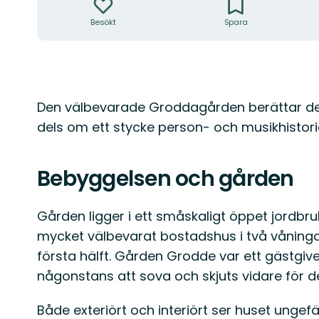
Besökt
Spara
Beskrivning
Den välbevarade Groddagården berättar del
dels om ett stycke person- och musikhistori
Bebyggelsen och gården
Gården ligger i ett småskaligt öppet jordbru
mycket välbevarat bostadshus i två våningar
första hälft. Gården Grodde var ett gästgi
någonstans att sova och skjuts vidare för de
Både exteriört och interiört ser huset ungefär