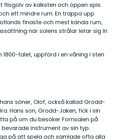
t flisgolv av kalksten och öppen spis.
ch ett mindre rum. En trappa upp
 Gotlands finaste och mest kända rum,
sättning när solens strålar letar sig in
1800-talet, uppförd i en våning i sten
av hans söner, Olof, också kallad Grodd-
lira. Hans son, Grodd-Jaken, fick i sin
 titta på om du besöker Fornsalen på
 bevarade instrument av sin typ.
ga på att spela och samlade ofta alla