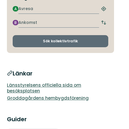
Avresa
A
Hitta
närmaste
hållplats
Ankomst
B
Byt
avgångs-
och
ankomsthållp
Sök kollektivtrafik
Länkar
Länsstyrelsens officiella sida om
besöksplatsen
Groddagårdens hembygdsförening
Guider