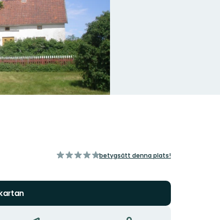
av
betygsätt denna plats!
5
stjärnor
 kartan