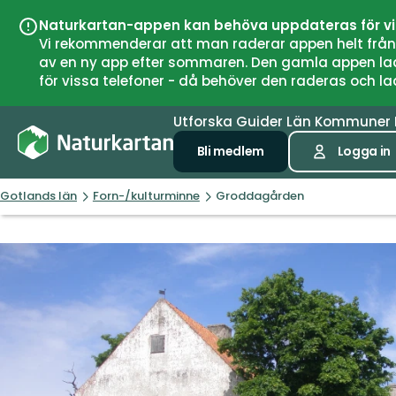
Naturkartan-appen kan behöva uppdateras för v
Vi rekommenderar att man raderar appen helt från si
av en ny app efter sommaren. Den gamla appen laddar
för vissa telefoner - då behöver den raderas och l
Utforska
Guider
Län
Kommuner
Bli medlem
Logga in
Gotlands län
Forn-/kulturminne
Groddagården