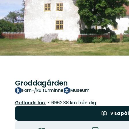
Groddagården
Forn-/kulturminne
Museum
Län:
Gotlands län
6962.38 km från dig
Visa på
Åtgärder