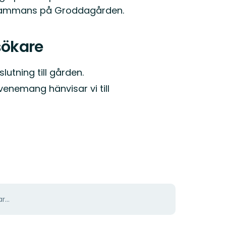
llsammans på Groddagården.
sökare
lutning till gården.
enemang hänvisar vi till
r...