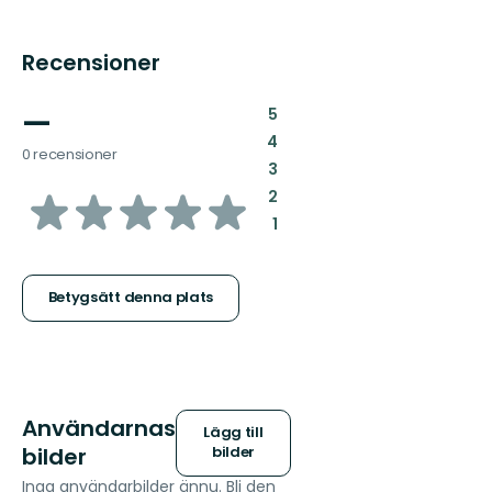
Recensioner
—
:
5
:
4
0 recensioner
:
3
av
:
2
:
1
5
stjärnor
Betygsätt denna plats
Användarnas
Lägg till
bilder
bilder
Inga användarbilder ännu. Bli den