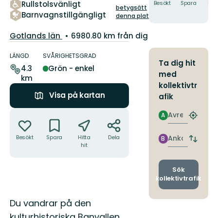
Rullstolsvänligt
Besökt
Spara
Hitt
5
betygsätt
hit
stjärnor
Barnvagnstillgängligt
denna plats!
Län:
Gotlands län
6980.80 km från dig
Information
om
LÄNGD
SVÅRIGHETSGRAD
Ta dig hit
leden
4.3
Grön - enkel
med
km
kollektivtr
Visa på kartan
afik
Åtgärder
Avresa
A
Hitta
närmas
hållpla
Ankomst
Besökt
Spara
Hitta
Dela
B
Byt
hit
avgång
och
ankomst
Sök
kollektivtrafik
Beskrivning
Du vandrar på den
kulturhistoriska Banvallen,