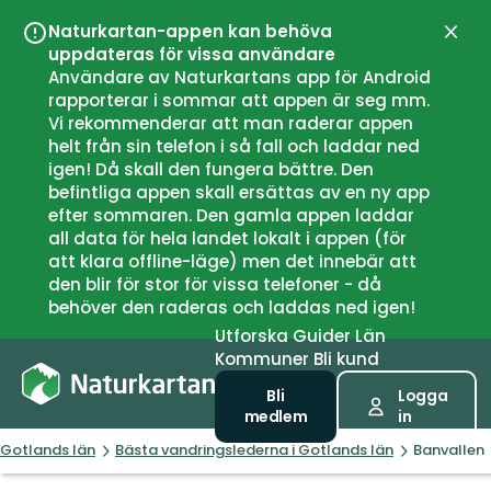
Naturkartan-appen kan behöva
Stän
uppdateras för vissa användare
Användare av Naturkartans app för Android
rapporterar i sommar att appen är seg mm.
Vi rekommenderar att man raderar appen
helt från sin telefon i så fall och laddar ned
igen! Då skall den fungera bättre. Den
befintliga appen skall ersättas av en ny app
efter sommaren. Den gamla appen laddar
all data för hela landet lokalt i appen (för
att klara offline-läge) men det innebär att
den blir för stor för vissa telefoner - då
behöver den raderas och laddas ned igen!
Utforska
Guider
Län
Kommuner
Bli kund
Bli
Logga
medlem
in
Gotlands län
Bästa vandringslederna i Gotlands län
Banvallen