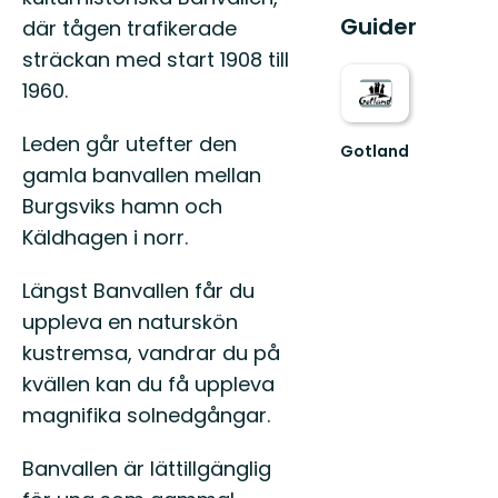
Guider
där tågen trafikerade
sträckan med start 1908 till
1960.
Leden går utefter den
Gotland
Welcome
gamla banvallen mellan
to
Burgsviks hamn och
Gotland's
fantastic
Käldhagen i norr.
nature!
Längst Banvallen får du
uppleva en naturskön
kustremsa, vandrar du på
kvällen kan du få uppleva
magnifika solnedgångar.
Banvallen är lättillgänglig