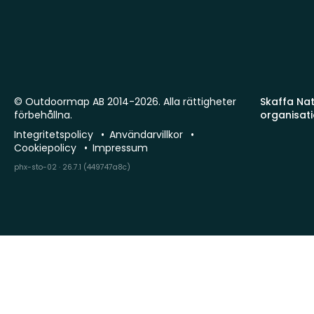
© Outdoormap AB 2014-2026. Alla rättigheter
Skaffa Natu
förbehållna.
organisat
Integritetspolicy
Användarvillkor
Cookiepolicy
Impressum
phx-sto-02 · 26.7.1 (449747a8c)