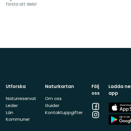
första att dela!
Utforska
Naturkartan
Följ
Ladda ner
oss
app
Naturreservat
Om oss
Facebook
App
Leder
Guider
Store
Län
Kontaktuppgifter
Instagram
App
Kommuner
Store