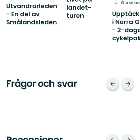
Glasrike
Utvandrarleden
landet-
Upptäck
- En del av
turen
i Norra G
Smålandsleden
- 2-dag
cykelpa
Frågor och svar
Recensioner