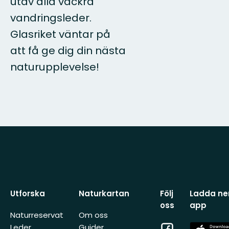
utav alla vackra
vandringsleder.
Glasriket väntar på
att få ge dig din nästa
naturupplevelse!
Utforska
Naturkartan
Följ
Ladda ner
oss
app
Naturreservat
Om oss
Facebook
App
Leder
Guider