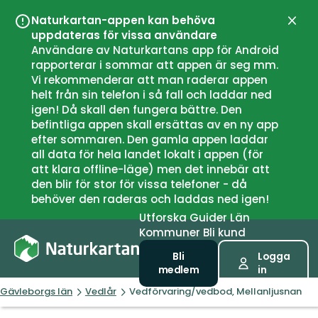
Naturkartan-appen kan behöva
Stän
uppdateras för vissa användare
Användare av Naturkartans app för Android
rapporterar i sommar att appen är seg mm.
Vi rekommenderar att man raderar appen
helt från sin telefon i så fall och laddar ned
igen! Då skall den fungera bättre. Den
befintliga appen skall ersättas av en ny app
efter sommaren. Den gamla appen laddar
all data för hela landet lokalt i appen (för
att klara offline-läge) men det innebär att
den blir för stor för vissa telefoner - då
behöver den raderas och laddas ned igen!
Utforska
Guider
Län
Kommuner
Bli kund
Bli
Logga
medlem
in
Gävleborgs län
Vedlår
Vedförvaring/vedbod, Mellanljusnan