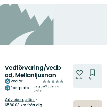
Vedförvaring/vedb
Åtgärder
od, Mellanljusnan
Besökt
Spara
Hitt
av
Vedlår
hit
5
betygsätt denna
Rastplats
plats!
stjärnor
Län:
Gävleborgs län
6580.03 km från dig