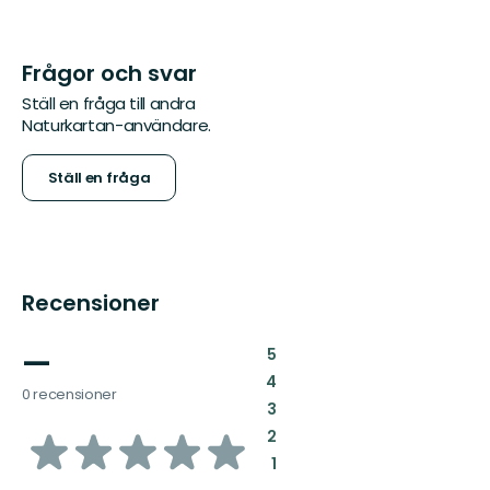
Frågor och svar
Ställ en fråga till andra
Naturkartan-användare.
Ställ en fråga
Recensioner
—
:
5
:
4
0 recensioner
:
3
av
:
2
:
1