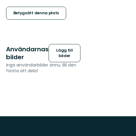
5
stjärnor
Betygsätt denna plats
Användarnas
Lägg till
bilder
bilder
Inga användarbilder ännu. Bli den
första att dela!