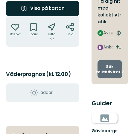
Ta dig hit
med
Visa på kartan
kollektivtr
Åtgärder
afik
Avresa
A
Besökt
Spara
Hitta
Dela
Hitta
hit
närmas
hållpla
Ankomst
B
Byt
avgång
och
ankomst
Sök
kollektivtrafik
Väderprognos (kl. 12.00)
Laddar...
Guider
Gävleborgs