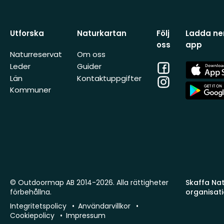
Utforska
Naturkartan
Följ
Ladda ner
oss
app
Naturreservat
Om oss
Facebook
App
Leder
Guider
Store
Län
Kontaktuppgifter
Instagram
App
Kommuner
Store
© Outdoormap AB 2014-2026. Alla rättigheter
Skaffa Natu
förbehållna.
organisat
Integritetspolicy
Användarvillkor
Cookiepolicy
Impressum