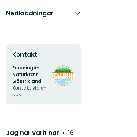
Nedladdningar
Kontakt
E-
Organisationens
Föreningen
postadress
logotyp
Naturkraft
Gästrikland
Kontakt via e-
post
Jag har varit här
16