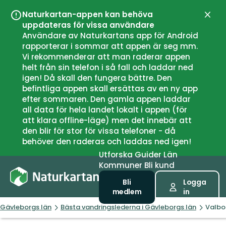
Naturkartan-appen kan behöva
Stän
uppdateras för vissa användare
Användare av Naturkartans app för Android
rapporterar i sommar att appen är seg mm.
Vi rekommenderar att man raderar appen
helt från sin telefon i så fall och laddar ned
igen! Då skall den fungera bättre. Den
befintliga appen skall ersättas av en ny app
efter sommaren. Den gamla appen laddar
all data för hela landet lokalt i appen (för
att klara offline-läge) men det innebär att
den blir för stor för vissa telefoner - då
behöver den raderas och laddas ned igen!
Utforska
Guider
Län
Kommuner
Bli kund
Bli
Logga
medlem
in
Gävleborgs län
Bästa vandringslederna i Gävleborgs län
Valbo