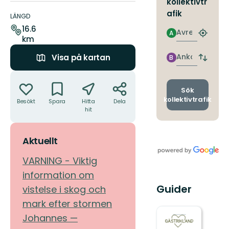
kollektivtr
Information
afik
om
LÄNGD
leden
16.6
Avresa
A
Hitta
km
närmas
hållpla
Ankomst
Visa på kartan
B
Byt
avgång
Åtgärder
och
ankomst
Sök
kollektivtrafik
Besökt
Spara
Hitta
Dela
hit
Aktuellt
VARNING - Viktig
information om
Guider
vistelse i skog och
mark efter stormen
Johannes —