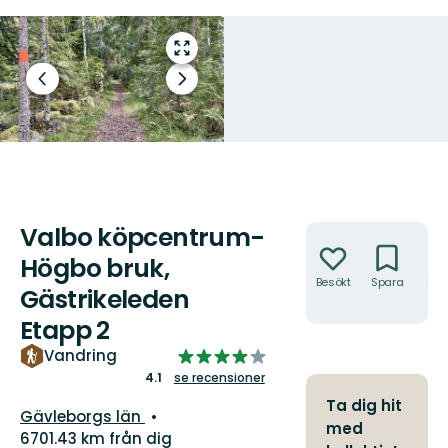
Gå
till
Föregående
Nästa
helskärmsläge
bild
bildspel
Valbo köpcentrum-
Åtgärder
Högbo bruk,
Besökt
Spara
Hitt
Gästrikeleden
hit
Etapp 2
4.095811051693405
Vandring
av
4.1
se recensioner
5
Ta dig hit
Län:
Gävleborgs län
stjärnor
med
6701.43 km från dig