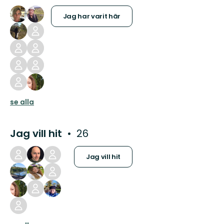
Jag har varit här
se alla
Jag vill hit
26
Jag vill hit