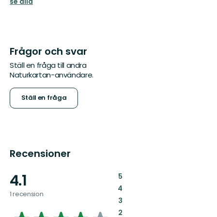
se alla
Frågor och svar
Ställ en fråga till andra
Naturkartan-användare.
Ställ en fråga
Recensioner
4.1
:
5
:
4
1 recension
:
3
:
2