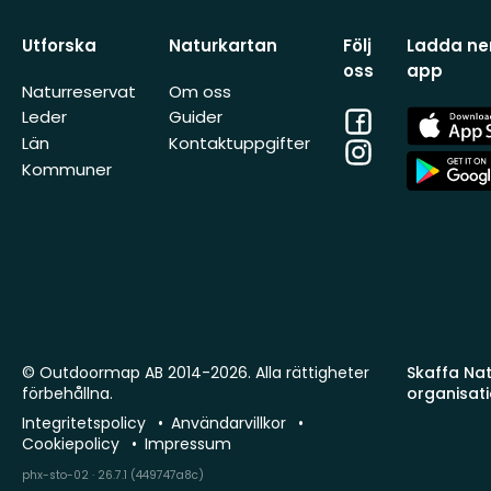
Utforska
Naturkartan
Följ
Ladda ner
oss
app
Naturreservat
Om oss
Facebook
App
Leder
Guider
Store
Län
Kontaktuppgifter
Instagram
App
Kommuner
Store
© Outdoormap AB 2014-2026. Alla rättigheter
Skaffa Natu
förbehållna.
organisat
Integritetspolicy
Användarvillkor
Cookiepolicy
Impressum
phx-sto-02 · 26.7.1 (449747a8c)