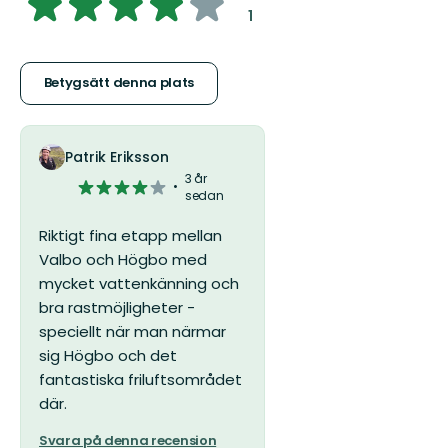
4.095811051693405
:
1
av
5
Betygsätt denna plats
stjärnor
Patrik Eriksson
3 år
4
sedan
av
5
Riktigt fina etapp mellan
stjärnor
Valbo och Högbo med
mycket vattenkänning och
bra rastmöjligheter -
speciellt när man närmar
sig Högbo och det
fantastiska friluftsområdet
där.
Svara på denna recension