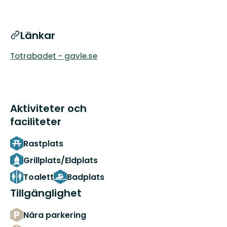
Länkar
Totrabadet - gavle.se
Aktiviteter och
faciliteter
Rastplats
Grillplats/Eldplats
Toalett
Badplats
Tillgänglighet
Nära parkering