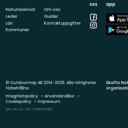
oss
app
Naturreservat
Om oss
Facebook
App
Leder
Guider
Store
Län
Kontaktuppgifter
Instagram
App
Kommuner
Store
© Outdoormap AB 2014-2026. Alla rättigheter
Skaffa Natu
förbehållna.
organisat
Integritetspolicy
Användarvillkor
Cookiepolicy
Impressum
phx-sto-02 · 26.7.1 (449747a8c)