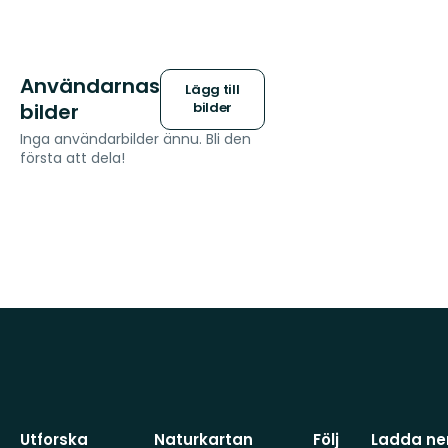
Användarnas
Lägg till
bilder
bilder
Inga användarbilder ännu. Bli den
första att dela!
Utforska
Naturkartan
Följ
Ladda ner