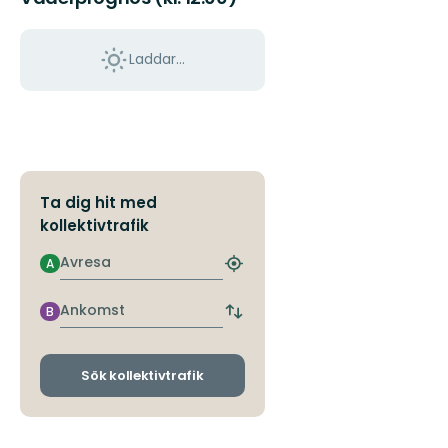
Laddar...
Ta dig hit med
kollektivtrafik
Avresa
A
Hitta
närmaste
hållplats
Ankomst
B
Byt
avgångs-
och
ankomsthållplatser
Sök kollektivtrafik