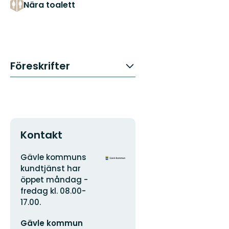
Nära toalett
Föreskrifter
Kontakt
Adress
Organisationens
Gävle kommuns
logotyp
kundtjänst har
öppet måndag -
fredag kl. 08.00-
17.00.
E-
Gävle kommun
postadress