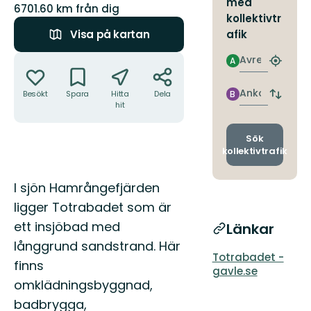
med
6701.60 km från dig
kollektivtr
Visa på kartan
afik
Åtgärder
Avresa
A
Hitta
närmas
hållpla
Ankomst
Besökt
Spara
Hitta
Dela
B
Byt
hit
avgång
och
ankomst
Sök
kollektivtrafik
Beskrivning
I sjön Hamrångefjärden
ligger Totrabadet som är
ett insjöbad med
Länkar
långgrund sandstrand. Här
Totrabadet -
finns
gavle.se
omklädningsbyggnad,
badbrygga,