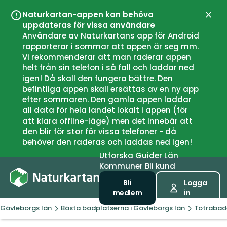
Naturkartan-appen kan behöva
Stän
uppdateras för vissa användare
Användare av Naturkartans app för Android
rapporterar i sommar att appen är seg mm.
Vi rekommenderar att man raderar appen
helt från sin telefon i så fall och laddar ned
igen! Då skall den fungera bättre. Den
befintliga appen skall ersättas av en ny app
efter sommaren. Den gamla appen laddar
all data för hela landet lokalt i appen (för
att klara offline-läge) men det innebär att
den blir för stor för vissa telefoner - då
behöver den raderas och laddas ned igen!
Utforska
Guider
Län
Kommuner
Bli kund
Bli
Logga
medlem
in
Gävleborgs län
Bästa badplatserna i Gävleborgs län
Totrabad