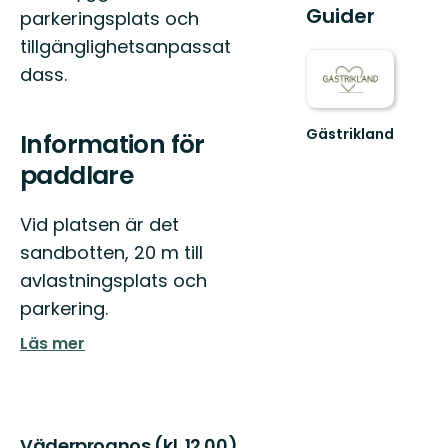
Guider
parkeringsplats och
tillgänglighetsanpassat
dass.
Gästrikland
Information för
Hitta
paddlare
ditt
nästa
friluftsäventyr
Vid platsen är det
i
Gästrikland!
sandbotten, 20 m till
avlastningsplats och
parkering.
Läs mer
Väderprognos (kl. 12.00)