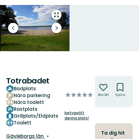
Gå
till
helskärmsläge
Föregående
Nästa
bild
bildspel
Totrabadet
Åtgärder
Badplats
av
Nära parkering
Besökt
Spara
Hitt
hit
5
Nära toalett
stjärnor
Rastplats
betygsätt
Grillplats/Eldplats
denna plats!
Toalett
Ta dig hit
Län:
Gävleborgs län