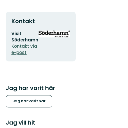
Kontakt
E-
Organisationens
Visit
postadress
logotyp
Söderhamn
Kontakt via
e-post
Jag har varit här
Jag har varit här
Jag vill hit