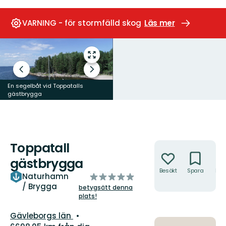
VARNING - för stormfälld skog
Läs mer
Gå
till
Föregående
Nästa
helskärmsläge
bild
bildspel
En segelbåt vid Toppatalls
gästbrygga
Toppatall
Åtgärder
gästbrygga
Besökt
Spara
Hitt
av
Naturhamn
hit
/ Brygga
5
betygsätt denna
plats!
stjärnor
Län:
Gävleborgs län