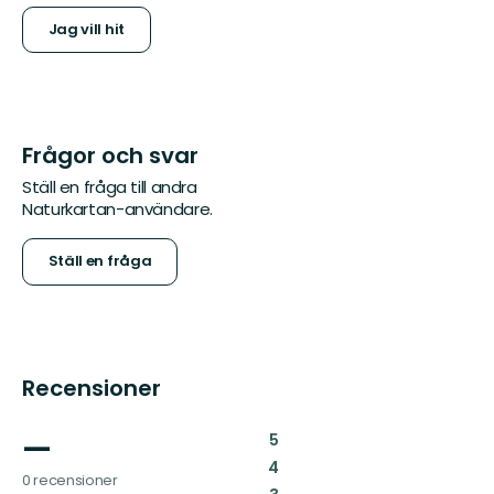
Jag vill hit
Frågor och svar
Ställ en fråga till andra
Naturkartan-användare.
Ställ en fråga
Recensioner
—
:
5
:
4
0 recensioner
: