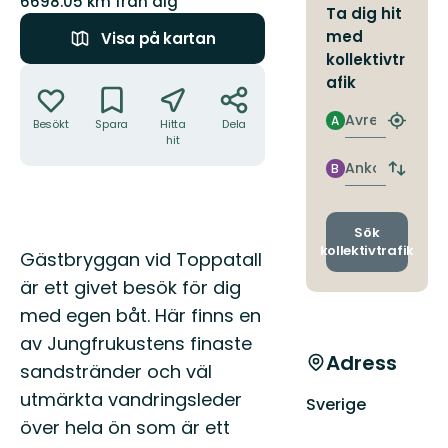
6698.05 km från dig
Ta dig hit
med
Visa på kartan
kollektivtr
Åtgärder
afik
Avresa
A
Besökt
Spara
Hitta
Dela
Hitta
hit
närmas
hållpla
Ankomst
B
Byt
avgång
och
ankomst
Sök
kollektivtrafik
Beskrivning
Gästbryggan vid Toppatall
är ett givet besök för dig
med egen båt. Här finns en
av Jungfrukustens finaste
Adress
sandstränder och väl
utmärkta vandringsleder
Sverige
över hela ön som är ett