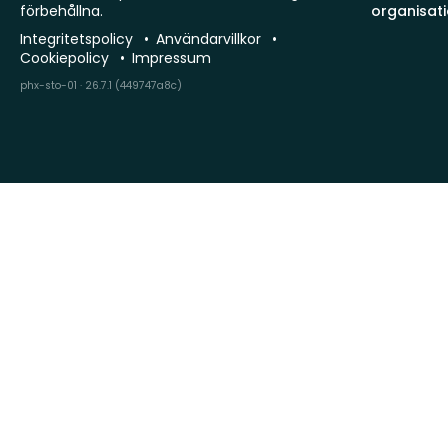
förbehållna.
organisat
Integritetspolicy
Användarvillkor
Cookiepolicy
Impressum
phx-sto-01 · 26.7.1 (449747a8c)