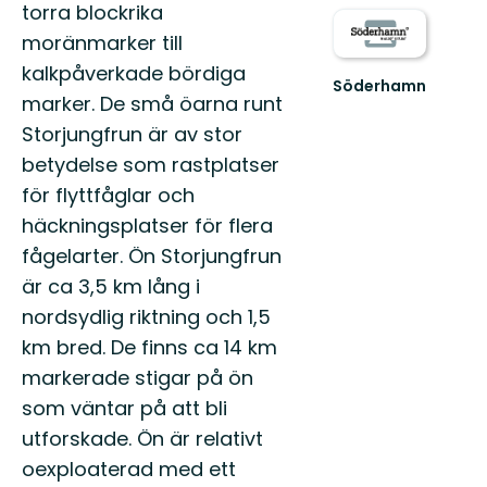
torra blockrika
moränmarker till
kalkpåverkade bördiga
Söderhamn
marker. De små öarna runt
Söderhamn
är
Storjungfrun är av stor
platsen
betydelse som rastplatser
där
Hälsingland
för flyttfåglar och
möter
häckningsplatser för flera
have...
fågelarter. Ön Storjungfrun
är ca 3,5 km lång i
nordsydlig riktning och 1,5
km bred. De finns ca 14 km
markerade stigar på ön
som väntar på att bli
utforskade. Ön är relativt
oexploaterad med ett