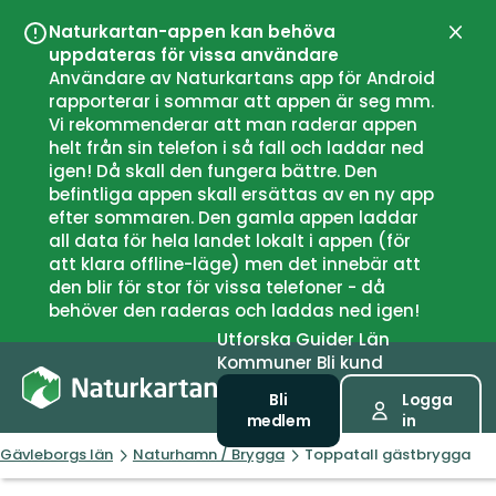
Naturkartan-appen kan behöva
Stän
uppdateras för vissa användare
Användare av Naturkartans app för Android
rapporterar i sommar att appen är seg mm.
Vi rekommenderar att man raderar appen
helt från sin telefon i så fall och laddar ned
igen! Då skall den fungera bättre. Den
befintliga appen skall ersättas av en ny app
efter sommaren. Den gamla appen laddar
all data för hela landet lokalt i appen (för
att klara offline-läge) men det innebär att
den blir för stor för vissa telefoner - då
behöver den raderas och laddas ned igen!
Utforska
Guider
Län
Kommuner
Bli kund
Bli
Logga
medlem
in
Gävleborgs län
Naturhamn / Brygga
Toppatall gästbrygga