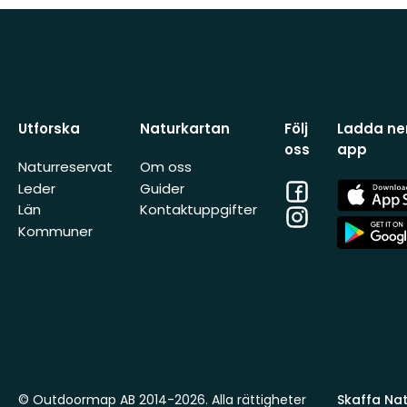
Utforska
Naturkartan
Följ
Ladda ner
oss
app
Naturreservat
Om oss
Facebook
App
Leder
Guider
Store
Län
Kontaktuppgifter
Instagram
App
Kommuner
Store
© Outdoormap AB 2014-2026. Alla rättigheter
Skaffa Natu