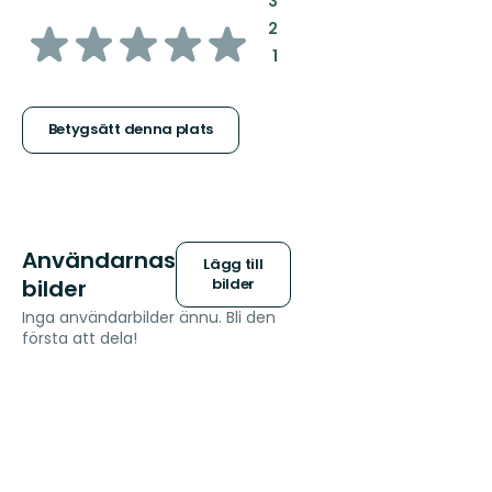
3
av
:
2
:
1
5
stjärnor
Betygsätt denna plats
Användarnas
Lägg till
bilder
bilder
Inga användarbilder ännu. Bli den
första att dela!