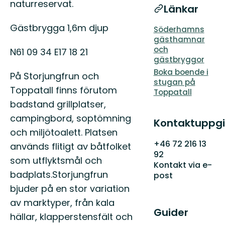
naturreservat.
Länkar
Gästbrygga 1,6m djup
Söderhamns
gästhamnar
och
N61 09 34 E17 18 21
gästbryggor
Boka boende i
På Storjungfrun och
stugan på
Toppatall finns förutom
Toppatall
badstand grillplatser,
campingbord, soptömning
Kontaktuppgi
och miljötoalett. Platsen
+46 72 216 13
används flitigt av båtfolket
92
som utflyktsmål och
Kontakt via e-
badplats.Storjungfrun
post
bjuder på en stor variation
av marktyper, från kala
Guider
hällar, klapperstensfält och