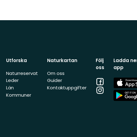
Utforska
Naturkartan
Följ
Ladda ner
oss
app
Naturreservat
Om oss
Facebook
App
Leder
Guider
Store
Län
Kontaktuppgifter
Instagram
App
Kommuner
Store