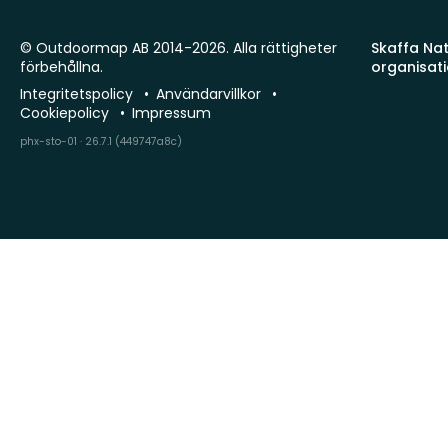
© Outdoormap AB 2014-2026. Alla rättigheter
Skaffa Natu
förbehållna.
organisat
Integritetspolicy
Användarvillkor
Cookiepolicy
Impressum
phx-sto-01 · 26.7.1 (449747a8c)