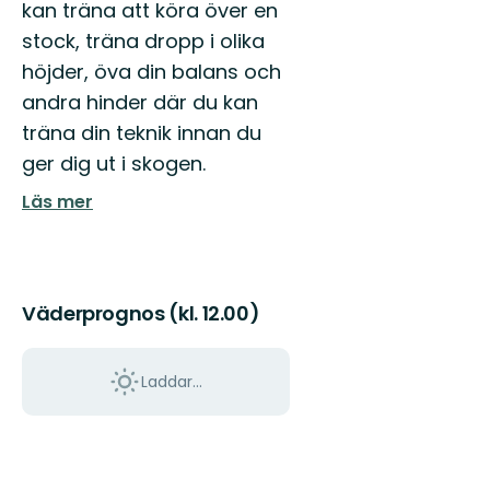
kan träna att köra över en
är
platsen
stock, träna dropp i olika
där
höjder, öva din balans och
Hälsingland
möter
andra hinder där du kan
have...
träna din teknik innan du
ger dig ut i skogen.
Läs mer
Väderprognos (kl. 12.00)
Laddar...