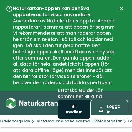
Naturkartan-appen kan behöva
Stän
uppdateras för vissa användare
Användare av Naturkartans app för Android
rapporterar i sommar att appen är seg mm.
Vi rekommenderar att man raderar appen
helt från sin telefon i så fall och laddar ned
igen! Då skall den fungera bättre. Den
befintliga appen skall ersättas av en ny app
efter sommaren. Den gamla appen laddar
all data för hela landet lokalt i appen (för
att klara offline-läge) men det innebär att
den blir för stor för vissa telefoner - då
behöver den raderas och laddas ned igen!
Utforska
Guider
Län
Kommuner
Bli kund
Bli
Logga
medlem
in
Gävleborgs län
Bästa mountainbikelederna i Gävleborgs län
Te