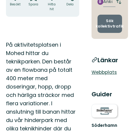
hållpla
Ankomst
B
Byt
Besökt
Spara
Hitta
Dela
avgång
hit
och
ankomst
Sök
kollektivtrafik
Beskrivning
På aktivitetsplatsen i
Mohed hittar du
Länkar
teknikparken. Den består
av en flowbana på totalt
Webbplats
400 meter med
doseringar, hopp, dropp
Guider
och härliga sträckor med
flera variationer. I
anslutning till banan hittar
du vår hinderpark med
Söderhamn
olika teknikhinder där du
Söderhamn