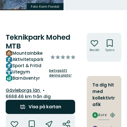
Foto: Karin Flordal
Foto: Karin Flordal
Teknikpark Mohed
Åtgärder
MTB
Besökt
Spara
Hitt
Mountainbike
hit
av
Aktivitetspark
5
Sport & Fritid
stjärnor
betygsätt
Utegym
denna plats!
Barnäventyr
Ta dig hit
Län:
Gävleborgs län
med
6668.46 km från dig
kollektivtr
afik
Visa på kartan
Avresa
A
Åtgärder
Hitta
närmas