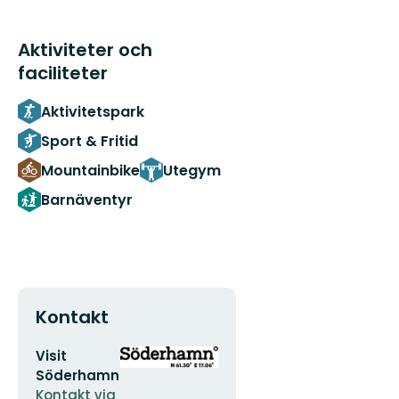
Aktiviteter och
faciliteter
Aktivitetspark
Sport & Fritid
Mountainbike
Utegym
Barnäventyr
Kontakt
E-
Organisationens
Visit
postadress
logotyp
Söderhamn
Kontakt via