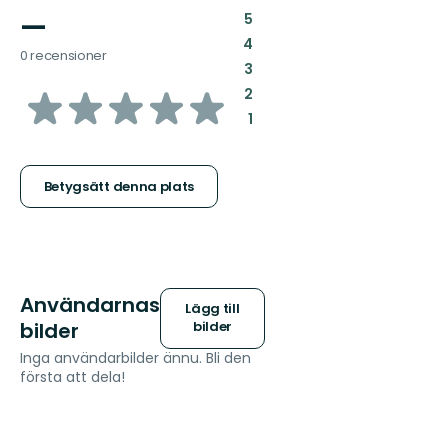
—
:
5
:
4
0 recensioner
:
3
av
:
2
:
1
5
stjärnor
Betygsätt denna plats
Användarnas
Lägg till
bilder
bilder
Inga användarbilder ännu. Bli den
första att dela!