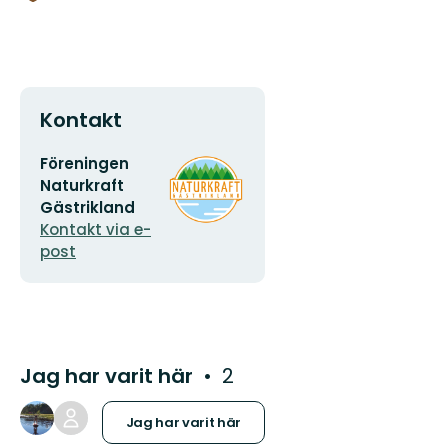
Kontakt
E-
Organisationens
Föreningen
postadress
logotyp
Naturkraft
Gästrikland
Kontakt via e-
post
Jag har varit här
2
Jag har varit här