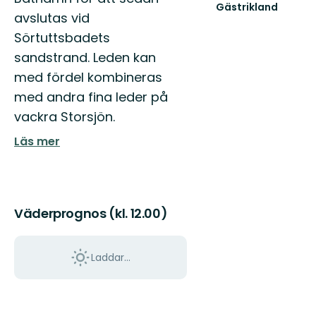
Gästrikland
avslutas vid
Hitta
ditt
Sörtuttsbadets
nästa
sandstrand. Leden kan
friluftsäventyr
i
med fördel kombineras
Gästrikland!
med andra fina leder på
vackra Storsjön.
Läs mer
Väderprognos (kl. 12.00)
Laddar...