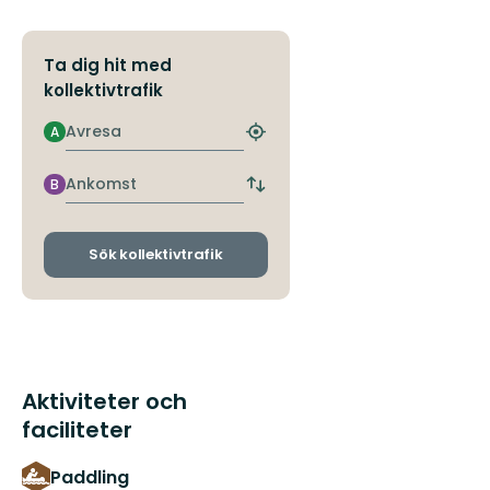
Ta dig hit med
kollektivtrafik
Avresa
A
Hitta
närmaste
hållplats
Ankomst
B
Byt
avgångs-
och
ankomsthållplatser
Sök kollektivtrafik
Aktiviteter och
faciliteter
Paddling