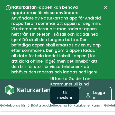
Naturkartan-appen kan behöva
Stän
uppdateras för vissa användare
Användare av Naturkartans app för Android
rapporterar i sommar att appen är seg mm.
Vi rekommenderar att man raderar appen
helt från sin telefon i så fall och laddar ned
igen! Då skall den fungera bättre. Den
befintliga appen skall ersättas av en ny app
efter sommaren. Den gamla appen laddar
all data för hela landet lokalt i appen (för
att klara offline-läge) men det innebär att
den blir för stor för vissa telefoner - då
behöver den raderas och laddas ned igen!
Utforska
Guider
Län
Kommuner
Bli kund
Bli
Logga
medlem
in
Gävleborgs län
Bästa paddellederna för kajak eller kanot i Gävle