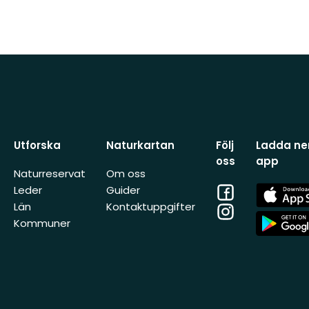
Utforska
Naturkartan
Följ
Ladda ner
oss
app
Naturreservat
Om oss
Facebook
App
Leder
Guider
Store
Län
Kontaktuppgifter
Instagram
App
Kommuner
Store