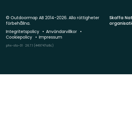
© Outdoormap AB 2014-2026. Alla rättigheter
Skaffa Natu
förbehållna.
organisat
Integritetspolicy
Användarvillkor
Cookiepolicy
Impressum
phx-sto-01 · 26.7.1 (449747a8c)