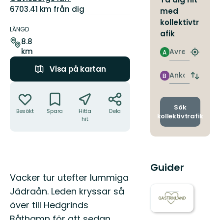
6703.41 km från dig
med
Information
kollektivtr
om
LÄNGD
afik
leden
8.8
km
Avresa
A
Hitta
närmas
Visa på kartan
hållpla
Ankomst
B
Byt
Åtgärder
avgång
och
ankomst
Sök
Besökt
Spara
Hitta
Dela
kollektivtrafik
hit
Guider
Beskrivning
Vacker tur utefter lummiga
Jädraån. Leden kryssar så
över till Hedgrinds
Båthamn för att sedan