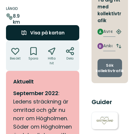
Information
med
om
LÄNGD
kollektivtr
leden
8.9
afik
km
Avresa
A
Visa på kartan
Hitta
närmas
Åtgärder
hållpla
Ankomst
B
Byt
avgång
Besökt
Spara
Hitta
Dela
och
hit
ankomst
Sök
kollektivtrafik
Aktuellt
September 2022
:
Guider
Ledens sträckning är
omritad och går nu
norr om Högholmen.
Söder om Högholmen