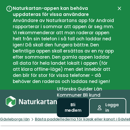
Naturkartan-appen kan behöva
Stän
uppdateras för vissa användare
Användare av Naturkartans app för Android
rapporterar i sommar att appen är seg mm.
Vi rekommenderar att man raderar appen
helt från sin telefon i så fall och laddar ned
igen! Då skall den fungera bättre. Den
befintliga appen skall ersättas av en ny app
efter sommaren. Den gamla appen laddar
all data för hela landet lokalt i appen (för
att klara offline-läge) men det innebär att
den blir för stor för vissa telefoner - då
behöver den raderas och laddas ned igen!
Utforska
Guider
Län
Kommuner
Bli kund
Bli
Logga
medlem
in
Gävleborgs län
Bästa paddellederna för kajak eller kanot i Gävle