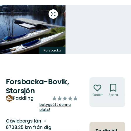
Gå
till
helskärmsläge
Forsbacka
Forsbacka-Bovik,
Åtgärder
Storsjön
Besökt
Spara
Hitt
av
Paddling
hit
5
betygsätt denna
plats!
stjärnor
Län:
Gävleborgs län
6708.25 km från dig
Ta dig hit