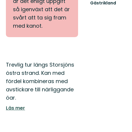
är det enligt uppgift
Gästrikland
Hitta
så igenväxt att det är
ditt
svårt att ta sig fram
nästa
med kanot.
friluftsäventyr
i
Gästrikland!
Beskrivning
Trevlig tur längs Storsjöns
östra strand. Kan med
fördel kombineras med
avstickare till närliggande
öar.
Läs mer