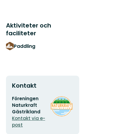
Aktiviteter och
faciliteter
Paddling
Kontakt
E-
Organisationens
Föreningen
postadress
logotyp
Naturkraft
Gästrikland
Kontakt via e-
post