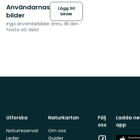
Användarnas
Lägg till
bilder
bilder
Inga användarbilder ännu. Bli den
första att dela!
Utforska
Naturkartan
Följ
Ladda ner
oss
app
Naturreservat
Om oss
Facebook
App
Leder
Guider