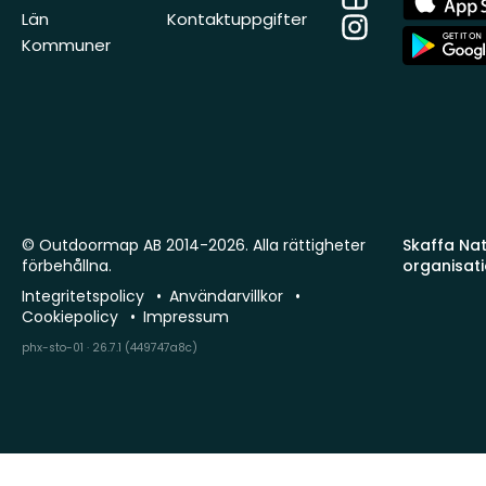
Store
Län
Kontaktuppgifter
Instagram
App
Kommuner
Store
© Outdoormap AB 2014-2026. Alla rättigheter
Skaffa Natu
förbehållna.
organisat
Integritetspolicy
Användarvillkor
Cookiepolicy
Impressum
phx-sto-01 · 26.7.1 (449747a8c)