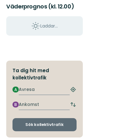
Väderprognos (kl. 12.00)
Laddar...
Ta dig hit med
kollektivtrafik
Avresa
A
Hitta
närmaste
hållplats
Ankomst
B
Byt
avgångs-
och
ankomsthållplatser
Sök kollektivtrafik