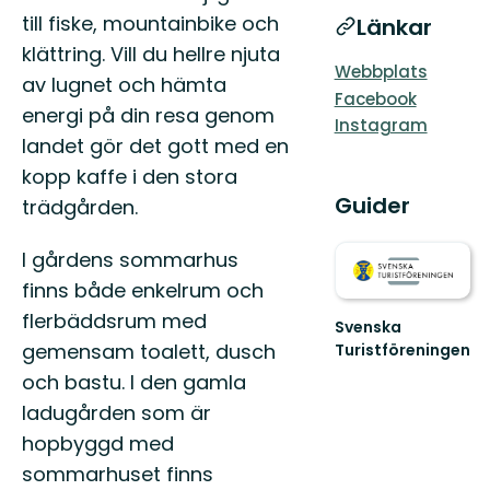
till fiske, mountainbike och
Länkar
klättring. Vill du hellre njuta
Webbplats
av lugnet och hämta
Facebook
energi på din resa genom
Instagram
landet gör det gott med en
kopp kaffe i den stora
Guider
trädgården.
I gårdens sommarhus
finns både enkelrum och
flerbäddsrum med
Svenska
gemensam toalett, dusch
Turistföreningen
Välkommen
och bastu. I den gamla
till
ladugården som är
oss
på
hopbyggd med
STF!
sommarhuset finns