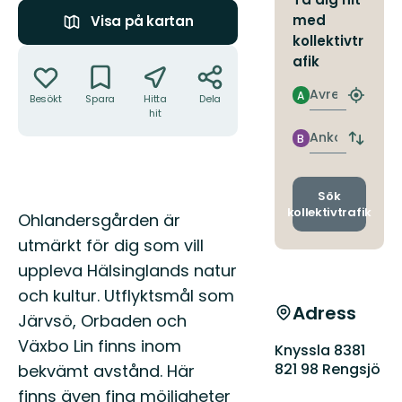
med
Visa på kartan
kollektivtr
Åtgärder
afik
Avresa
A
Besökt
Spara
Hitta
Dela
Hitta
hit
närmas
hållpla
Ankomst
B
Byt
avgång
och
ankomst
Sök
kollektivtrafik
Beskrivning
Ohlandersgården är
utmärkt för dig som vill
uppleva Hälsinglands natur
och kultur. Utflyktsmål som
Adress
Järvsö, Orbaden och
Växbo Lin finns inom
Knyssla 8381
821 98 Rengsjö
bekvämt avstånd. Här
finns även fina möjligheter