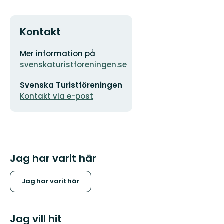
Kontakt
Adress
Organisationens
Mer information på
logotyp
svenskaturistforeningen.se
E-
Svenska Turistföreningen
postadress
Kontakt via e-post
Jag har varit här
Jag har varit här
Jag vill hit