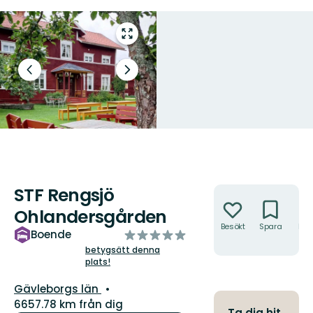
Gå
till
helskärmsläge
Föregående
Nästa
bild
bildspel
STF Rengsjö
Åtgärder
Ohlandersgården
Besökt
Spara
Hitt
av
Boende
hit
5
betygsätt denna
plats!
stjärnor
Län:
Gävleborgs län
6657.78 km från dig
Ta dig hit