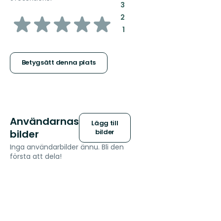
:
3
av
:
2
:
1
5
stjärnor
Betygsätt denna plats
Användarnas
Lägg till
bilder
bilder
Inga användarbilder ännu. Bli den
första att dela!