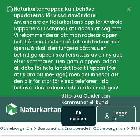
Naturkartan-appen kan behöva
Stän
uppdateras för vissa användare
Användare av Naturkartans app för Android
rapporterar i sommar att appen är seg mm.
Vi rekommenderar att man raderar appen
helt från sin telefon i så fall och laddar ned
igen! Då skall den fungera bättre. Den
befintliga appen skall ersättas av en ny app
efter sommaren. Den gamla appen laddar
all data för hela landet lokalt i appen (för
att klara offline-läge) men det innebär att
den blir för stor för vissa telefoner - då
behöver den raderas och laddas ned igen!
Utforska
Guider
Län
Kommuner
Bli kund
Bli
Logga
medlem
in
Gävleborgs län
Bästa naturnära boendet i Gävleborgs län
STF 