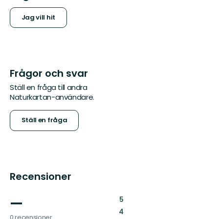
Jag vill hit
Frågor och svar
Ställ en fråga till andra
Naturkartan-användare.
Ställ en fråga
Recensioner
—
:
5
:
4
0 recensioner