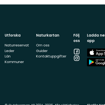
Utforska
Naturkartan
Följ
Ladda ner
oss
app
Naturreservat
Om oss
Facebook
App
Leder
Guider
Store
Län
Kontaktuppgifter
Instagram
App
Kommuner
Store