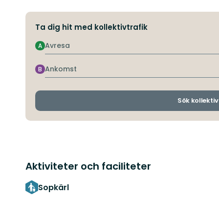
Ta dig hit med kollektivtrafik
Avresa
A
Ankomst
B
Sök kollektiv
Aktiviteter och faciliteter
Sopkärl