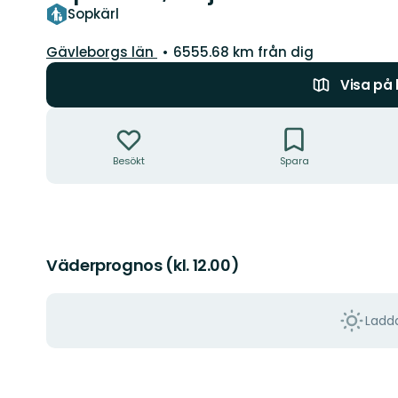
Sopkärl
Län:
Gävleborgs län
6555.68 km från dig
Visa på
Åtgärder
Besökt
Spara
Väderprognos (kl. 12.00)
Ladda