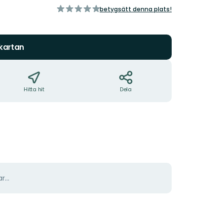
av
betygsätt denna plats!
5
stjärnor
 kartan
Hitta hit
Dela
r...