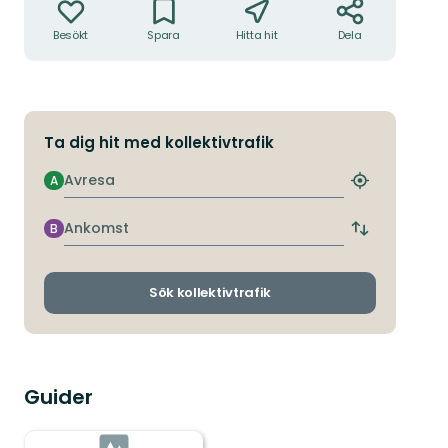
Besökt
Spara
Hitta hit
Dela
Ta dig hit med kollektivtrafik
Avresa
A
Hitta
närmaste
hållplats
Ankomst
B
Byt
avgångs-
och
ankomsthållp
Sök kollektivtrafik
Guider