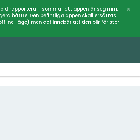
oid rapporterar i sommar att appen är seg mm.
Stän
gera bättre. Den befintliga appen skall ersättas
fline-läge) men det innebär att den blir för stor