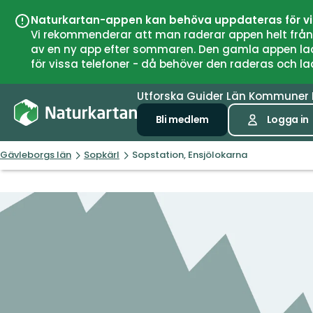
Naturkartan-appen kan behöva uppdateras för v
Vi rekommenderar att man raderar appen helt från si
av en ny app efter sommaren. Den gamla appen laddar
för vissa telefoner - då behöver den raderas och l
Utforska
Guider
Län
Kommuner
Bli medlem
Logga in
Gävleborgs län
Sopkärl
Sopstation, Ensjölokarna