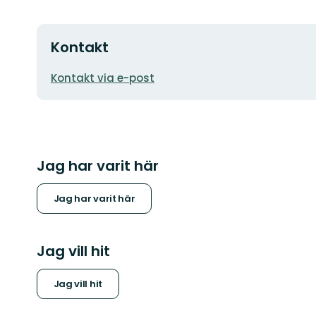
Kontakt
E-
Kontakt via e-post
postadress
Jag har varit här
Jag har varit här
Jag vill hit
Jag vill hit