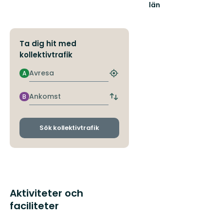
län
Ta dig hit med
kollektivtrafik
Avresa
A
Hitta
närmaste
hållplats
Ankomst
B
Byt
avgångs-
och
ankomsthållplatser
Sök kollektivtrafik
Aktiviteter och
faciliteter