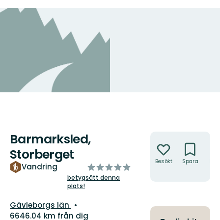
Barmarksled,
Åtgärder
Storberget
Besökt
Spara
Hitt
av
Vandring
hit
5
betygsätt denna
plats!
stjärnor
Län:
Gävleborgs län
6646.04 km från dig