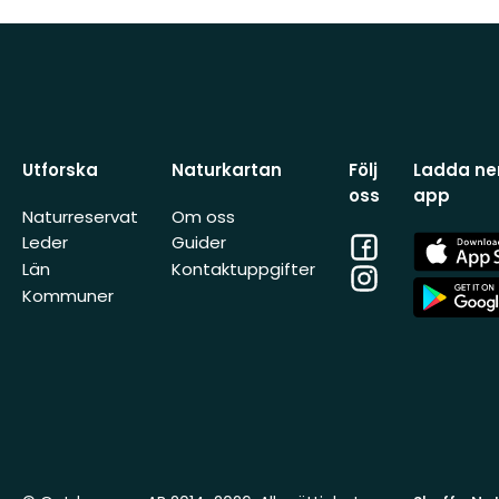
Utforska
Naturkartan
Följ
Ladda ner
oss
app
Naturreservat
Om oss
Facebook
App
Leder
Guider
Store
Län
Kontaktuppgifter
Instagram
App
Kommuner
Store