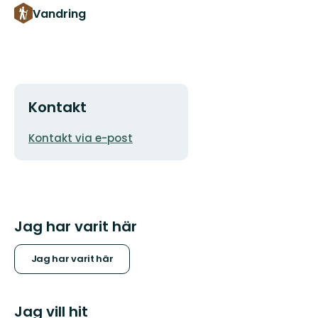
Vandring
Kontakt
E-
Kontakt via e-post
postadress
Jag har varit här
Jag har varit här
Jag vill hit