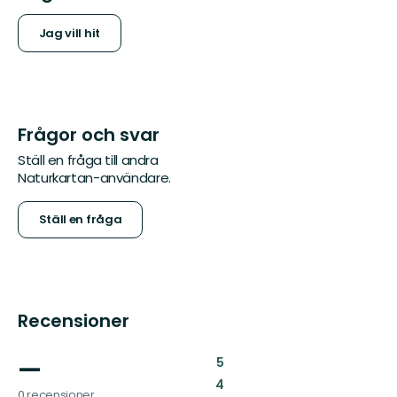
Jag vill hit
Frågor och svar
Ställ en fråga till andra
Naturkartan-användare.
Ställ en fråga
Recensioner
—
:
5
:
4
0 recensioner