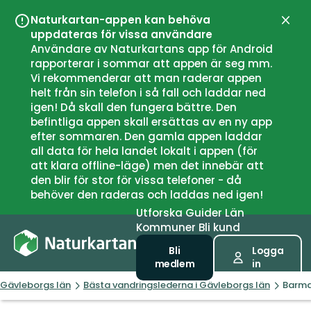
Naturkartan-appen kan behöva
Stän
uppdateras för vissa användare
Användare av Naturkartans app för Android
rapporterar i sommar att appen är seg mm.
Vi rekommenderar att man raderar appen
helt från sin telefon i så fall och laddar ned
igen! Då skall den fungera bättre. Den
befintliga appen skall ersättas av en ny app
efter sommaren. Den gamla appen laddar
all data för hela landet lokalt i appen (för
att klara offline-läge) men det innebär att
den blir för stor för vissa telefoner - då
behöver den raderas och laddas ned igen!
Utforska
Guider
Län
Kommuner
Bli kund
Bli
Logga
medlem
in
Gävleborgs län
Bästa vandringslederna i Gävleborgs län
Barma