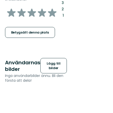
:
3
av
:
2
:
1
5
stjärnor
Betygsätt denna plats
Användarnas
Lägg till
bilder
bilder
Inga användarbilder ännu. Bli den
första att dela!