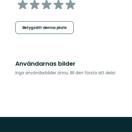
av
5
stjärnor
Betygsätt denna plats
Användarnas bilder
Inga användarbilder ännu. Bli den första att dela!