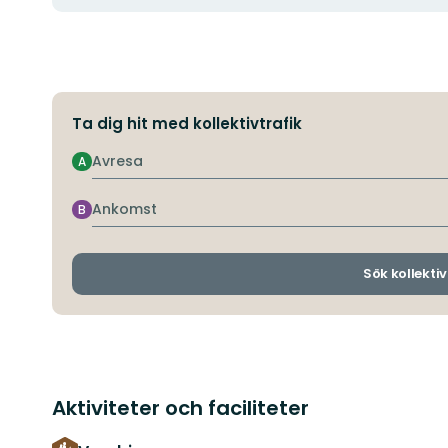
Ta dig hit med kollektivtrafik
Avresa
A
Ankomst
B
Sök kollektiv
Aktiviteter och faciliteter