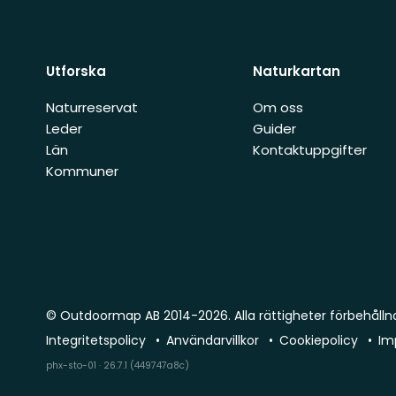
Utforska
Naturkartan
Naturreservat
Om oss
Leder
Guider
Län
Kontaktuppgifter
Kommuner
© Outdoormap AB 2014-2026. Alla rättigheter förbehålln
Integritetspolicy
Användarvillkor
Cookiepolicy
Im
phx-sto-01 · 26.7.1 (449747a8c)