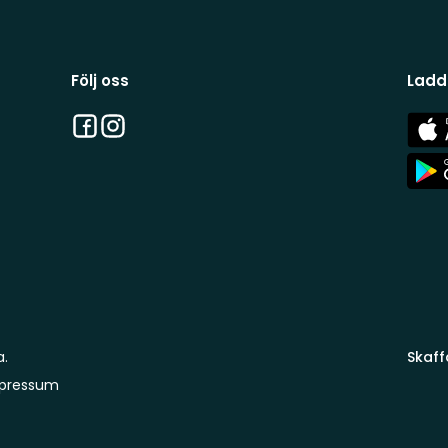
Följ oss
Ladd
Facebook
Instagram
App
Stor
App
Stor
a.
Skaff
pressum