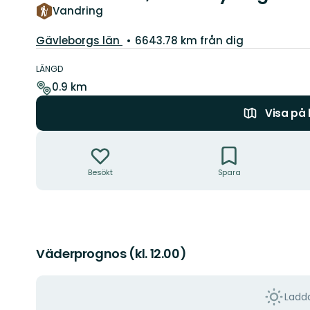
Vandring
Län:
Gävleborgs län
6643.78 km från dig
Information
om
LÄNGD
leden
0.9 km
Visa på
Åtgärder
Besökt
Spara
Väderprognos (kl. 12.00)
Ladda