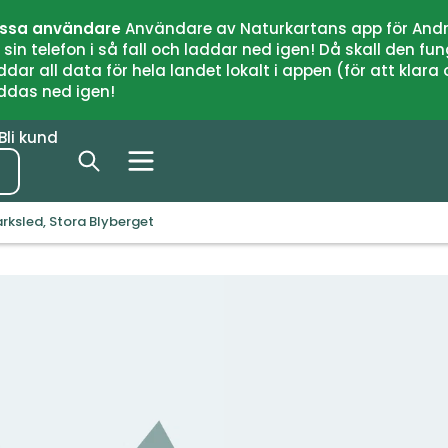
issa användare
Användare av Naturkartans app för Andr
n telefon i så fall och laddar ned igen! Då skall den fun
 all data för hela landet lokalt i appen (för att klara of
addas ned igen!
Bli kund
rksled, Stora Blyberget