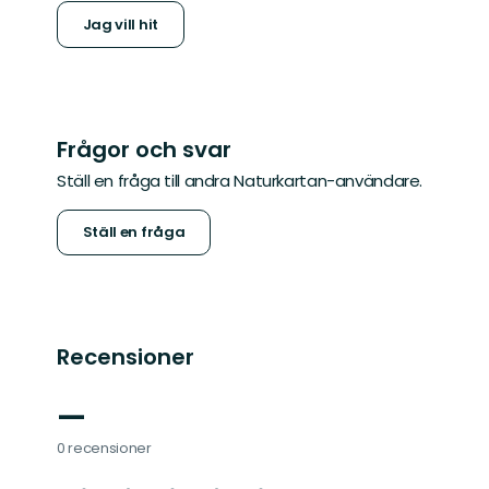
Jag vill hit
Frågor och svar
Ställ en fråga till andra Naturkartan-användare.
Ställ en fråga
Recensioner
—
0 recensioner