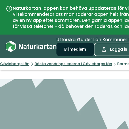
Naturkartan-appen kan behöva uppdateras för v
Vi rekommenderar att man raderar appen helt från si
av en ny app efter sommaren. Den gamla appen laddar
för vissa telefoner - då behöver den raderas och l
Utforska
Guider
Län
Kommuner
Bli medlem
Logga in
Gävleborgs län
Bästa vandringslederna i Gävleborgs län
Barma