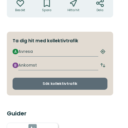
Besökt
Spara
Hitta hit
Dela
Ta dig hit med kollektivtrafik
Avresa
A
Hitta
närmaste
hållplats
Ankomst
B
Byt
avgångs-
och
ankomsthållp
Sök kollektivtrafik
Guider