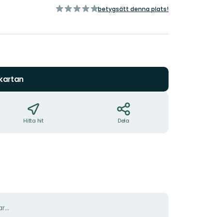
av
betygsätt denna plats!
5
stjärnor
 kartan
Hitta hit
Dela
r...