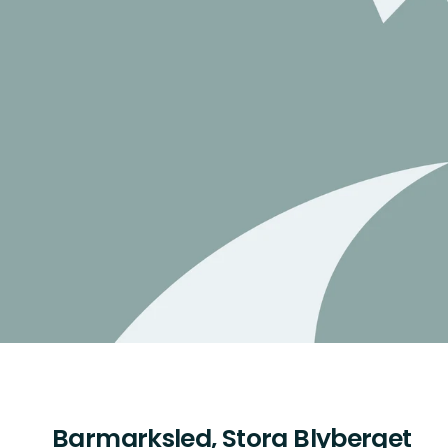
Barmarksled, Stora Blyberget