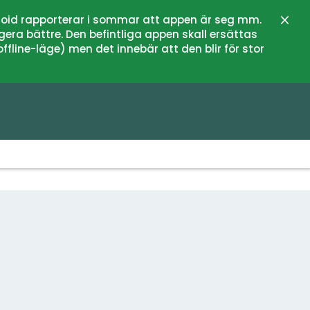
oid rapporterar i sommar att appen är seg mm.
Stän
gera bättre. Den befintliga appen skall ersättas
fline-läge) men det innebär att den blir för stor