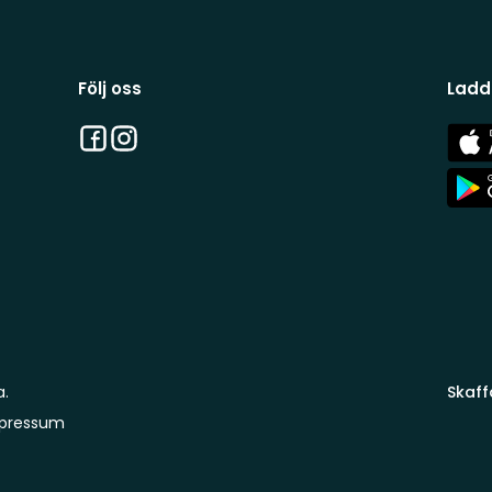
Följ oss
Ladd
Facebook
Instagram
App
Stor
App
Stor
a.
Skaff
pressum