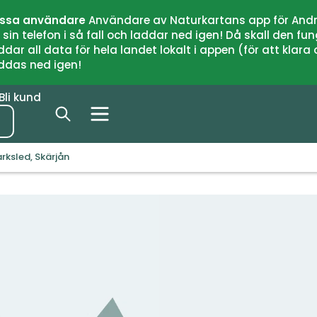
issa användare
Användare av Naturkartans app för Andr
n telefon i så fall och laddar ned igen! Då skall den fun
 all data för hela landet lokalt i appen (för att klara of
addas ned igen!
Bli kund
rksled, Skärjån