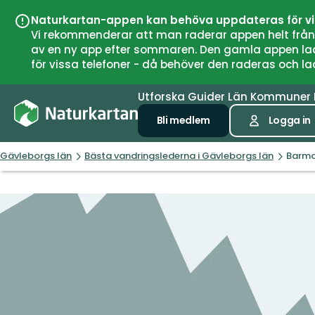
Naturkartan-appen kan behöva uppdateras för v
Vi rekommenderar att man raderar appen helt från si
av en ny app efter sommaren. Den gamla appen laddar
för vissa telefoner - då behöver den raderas och l
Utforska
Guider
Län
Kommuner
Bli medlem
Logga in
Gävleborgs län
Bästa vandringslederna i Gävleborgs län
Barma