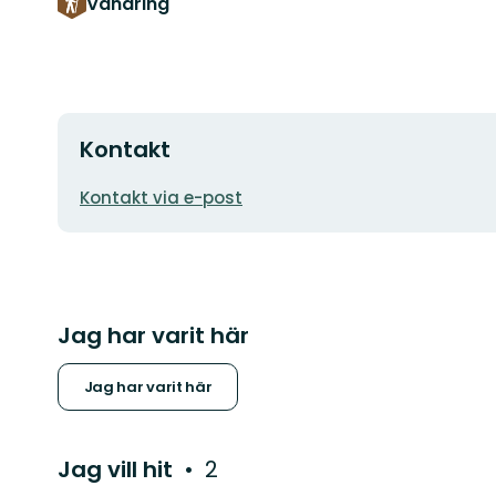
Vandring
Kontakt
E-
Kontakt via e-post
postadress
Jag har varit här
Jag har varit här
Jag vill hit
2