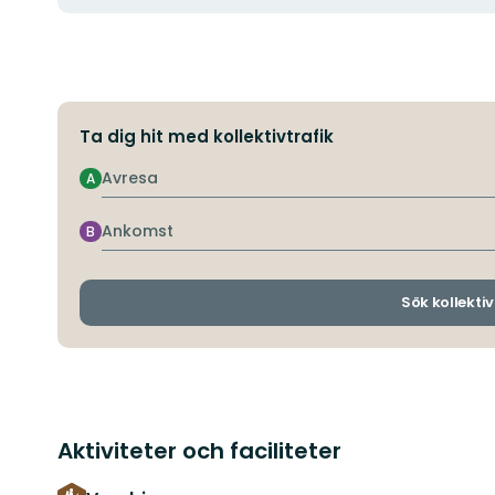
Ta dig hit med kollektivtrafik
Avresa
A
Ankomst
B
Sök kollektiv
Aktiviteter och faciliteter