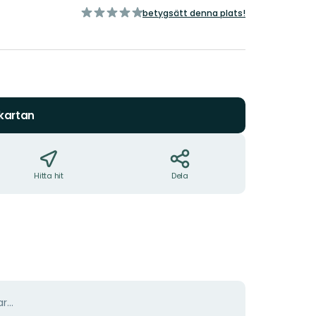
av
betygsätt denna plats!
5
stjärnor
 kartan
Hitta hit
Dela
r...