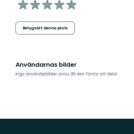
av
5
stjärnor
Betygsätt denna plats
Användarnas bilder
Inga användarbilder ännu. Bli den första att dela!