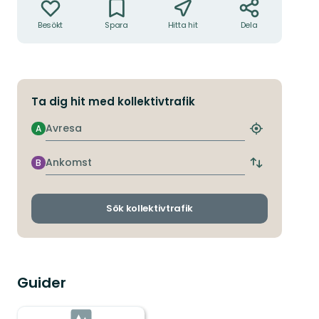
Besökt
Spara
Hitta hit
Dela
Ta dig hit med kollektivtrafik
Avresa
A
Hitta
närmaste
hållplats
Ankomst
B
Byt
avgångs-
och
ankomsthållp
Sök kollektivtrafik
Guider