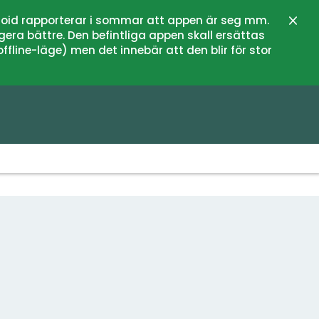
oid rapporterar i sommar att appen är seg mm.
Stän
gera bättre. Den befintliga appen skall ersättas
fline-läge) men det innebär att den blir för stor