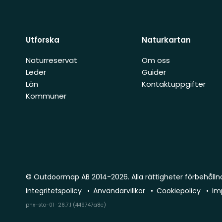
Utforska
Naturkartan
Naturreservat
Om oss
Leder
Guider
Län
Kontaktuppgifter
Kommuner
© Outdoormap AB 2014-2026. Alla rättigheter förbehålln
Integritetspolicy
Användarvillkor
Cookiepolicy
Im
phx-sto-01 · 26.7.1 (449747a8c)