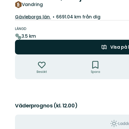
Vandring
Län:
Gävleborgs län
6691.04 km från dig
Information
om
LÄNGD
leden
3.5 km
Visa på
Åtgärder
Besökt
Spara
Väderprognos (kl. 12.00)
Ladda