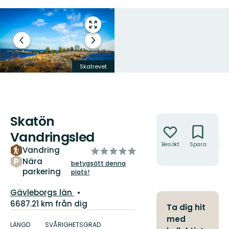
Gå
till
Föregående
Nästa
helskärmsläge
bild
bildspel
Skatrevet
Vandring på Skatön
Skatön
Åtgärder
Vandringsled
Besökt
Spara
Hitt
Vandring
av
hit
5
Nära
betygsätt denna
parkering
stjärnor
plats!
Län:
Gävleborgs län
6687.21 km från dig
Ta dig hit
Information
med
om
LÄNGD
SVÅRIGHETSGRAD