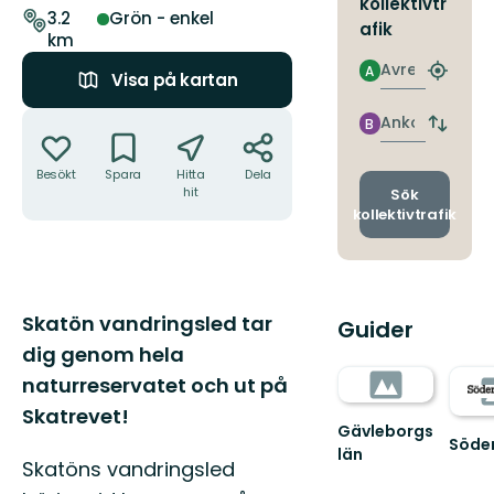
kollektivtr
leden
3.2
Grön - enkel
afik
km
Avresa
A
Hitta
Visa på kartan
närmas
Åtgärder
hållpla
Ankomst
B
Byt
avgång
och
Besökt
Spara
Hitta
Dela
ankomst
hit
Sök
kollektivtrafik
Beskrivning
Skatön vandringsled tar
Guider
dig genom hela
naturreservatet och ut på
Skatrevet!
Gävleborgs
Söde
län
Söde
Skatöns vandringsled
är