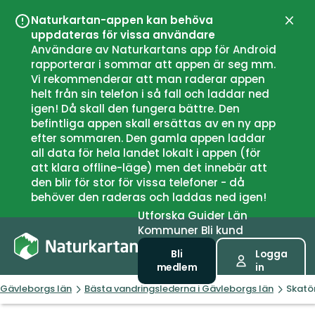
Naturkartan-appen kan behöva
Stän
uppdateras för vissa användare
Användare av Naturkartans app för Android
rapporterar i sommar att appen är seg mm.
Vi rekommenderar att man raderar appen
helt från sin telefon i så fall och laddar ned
igen! Då skall den fungera bättre. Den
befintliga appen skall ersättas av en ny app
efter sommaren. Den gamla appen laddar
all data för hela landet lokalt i appen (för
att klara offline-läge) men det innebär att
den blir för stor för vissa telefoner - då
behöver den raderas och laddas ned igen!
Utforska
Guider
Län
Kommuner
Bli kund
Bli
Logga
medlem
in
Gävleborgs län
Bästa vandringslederna i Gävleborgs län
Skatö