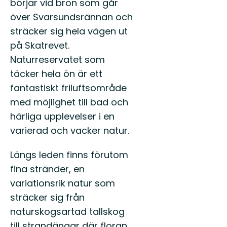
börjar vid bron som går
plats
där
över Svarsundsrännan och
Hälsin
sträcker sig hela vägen ut
möter
have...
på Skatrevet.
Naturreservatet som
täcker hela ön är ett
fantastiskt friluftsområde
med möjlighet till bad och
härliga upplevelser i en
varierad och vacker natur.
Längs leden finns förutom
fina stränder, en
variationsrik natur som
sträcker sig från
naturskogsartad tallskog
till strandängar där floran