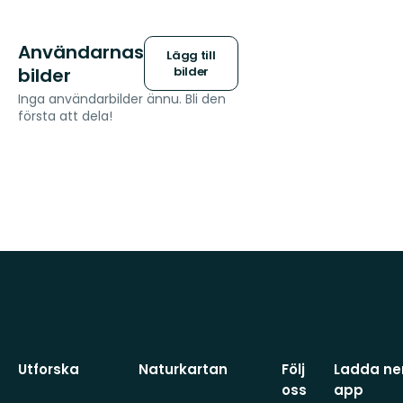
Användarnas
Lägg till
bilder
bilder
Inga användarbilder ännu. Bli den
första att dela!
Utforska
Naturkartan
Följ
Ladda ner
oss
app