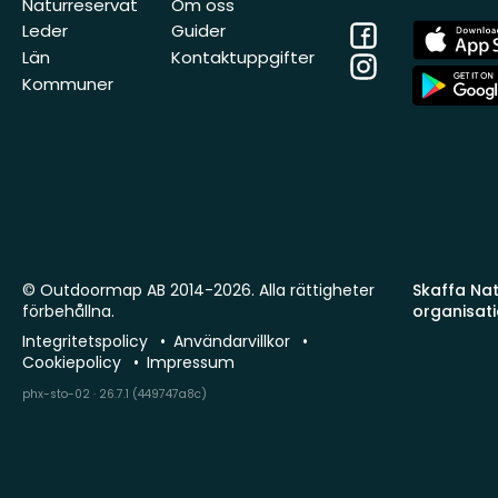
Naturreservat
Om oss
Facebook
App
Leder
Guider
Store
Län
Kontaktuppgifter
Instagram
App
Kommuner
Store
© Outdoormap AB 2014-2026. Alla rättigheter
Skaffa Natu
förbehållna.
organisat
Integritetspolicy
Användarvillkor
Cookiepolicy
Impressum
phx-sto-02 · 26.7.1 (449747a8c)