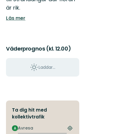
är rik.
Läs mer
Väderprognos (kl. 12.00)
Laddar...
Ta dig hit med
kollektivtrafik
Avresa
A
Hitta