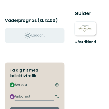
Guider
Väderprognos (kl. 12.00)
Laddar...
Gästrikland
Hitta
ditt
nästa
friluftsäventyr
i
Gästrikland!
Ta dig hit med
kollektivtrafik
Avresa
A
Hitta
närmaste
hållplats
Ankomst
B
Byt
avgångs-
och