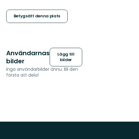
5
stjärnor
Betygsätt denna plats
Användarnas
Lägg till
bilder
bilder
Inga användarbilder ännu. Bli den
första att dela!