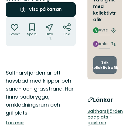
med
Visa på kartan
kollektivtr
Åtgärder
afik
Avresa
A
Hitta
Besökt
Spara
Hitta
Dela
närmas
hit
hållpla
Ankomst
B
Byt
avgång
och
ankomst
Sök
kollektivtrafik
Beskrivning
Saltharsfjärden är ett
havsbad med klippor och
sand- och grässtrand. Här
finns badbrygga,
Länkar
omklädningsrum och
Saltharsfjärden
grillplats.
badplats -
Läs mer
gavle.se