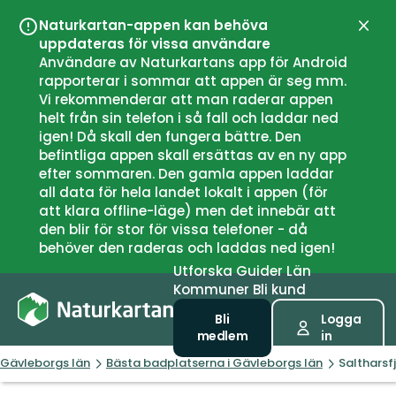
Naturkartan-appen kan behöva
Stän
uppdateras för vissa användare
Användare av Naturkartans app för Android
rapporterar i sommar att appen är seg mm.
Vi rekommenderar att man raderar appen
helt från sin telefon i så fall och laddar ned
igen! Då skall den fungera bättre. Den
befintliga appen skall ersättas av en ny app
efter sommaren. Den gamla appen laddar
all data för hela landet lokalt i appen (för
att klara offline-läge) men det innebär att
den blir för stor för vissa telefoner - då
behöver den raderas och laddas ned igen!
Utforska
Guider
Län
Kommuner
Bli kund
Bli
Logga
medlem
in
Gävleborgs län
Bästa badplatserna i Gävleborgs län
Saltharsf