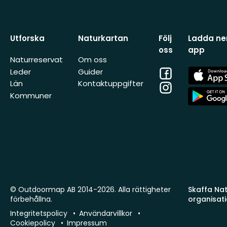
Utforska
Naturkartan
Följ
Ladda ner
oss
app
Naturreservat
Om oss
Facebook
App
Leder
Guider
Store
Län
Kontaktuppgifter
Instagram
App
Kommuner
Store
© Outdoormap AB 2014-2026. Alla rättigheter
Skaffa Natu
förbehållna.
organisat
Integritetspolicy
Användarvillkor
Cookiepolicy
Impressum