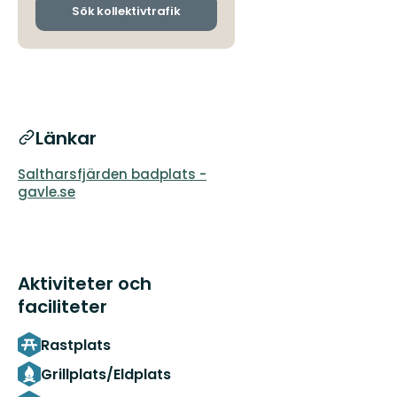
ankomsthållplatser
Sök kollektivtrafik
Länkar
Saltharsfjärden badplats -
gavle.se
Aktiviteter och
faciliteter
Rastplats
Grillplats/Eldplats