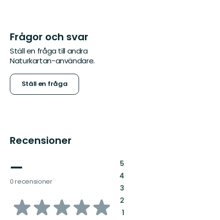
Frågor och svar
Ställ en fråga till andra
Naturkartan-användare.
Ställ en fråga
Recensioner
—
:
5
:
4
0 recensioner
:
3
av
:
2
:
1