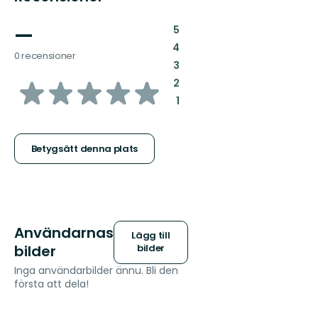
—
:
5
:
4
0 recensioner
:
3
av
:
2
:
1
5
stjärnor
Betygsätt denna plats
Användarnas
Lägg till
bilder
bilder
Inga användarbilder ännu. Bli den
första att dela!