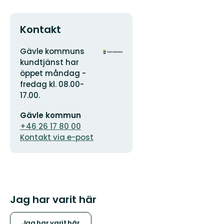
Kontakt
Adress
Organisationens
Gävle kommuns
logotyp
kundtjänst har
öppet måndag -
fredag kl. 08.00-
17.00.
E-
Gävle kommun
postadress
+46 26 17 80 00
Kontakt via e-post
Jag har varit här
Jag har varit här