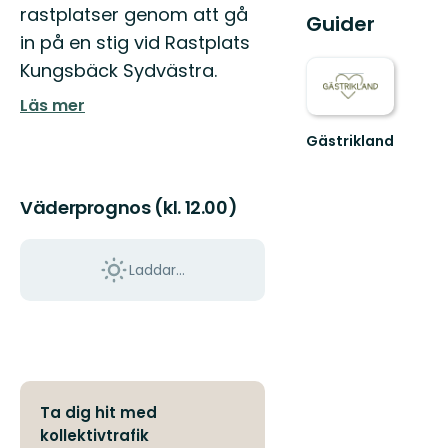
rastplatser genom att gå
Guider
in på en stig vid Rastplats
Kungsbäck Sydvästra.
Läs mer
Gästrikland
Hitta
ditt
nästa
Väderprognos (kl. 12.00)
friluftsäventyr
i
Gästrikland!
Laddar...
Ta dig hit med
kollektivtrafik