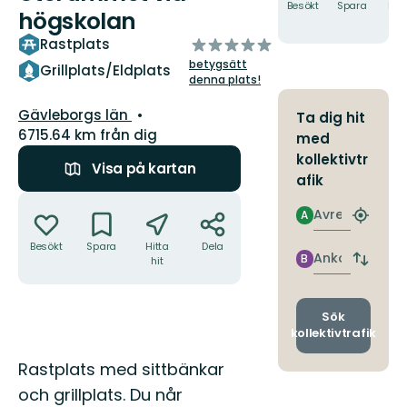
Besökt
Spara
Hitt
högskolan
hit
av
Rastplats
5
betygsätt
Grillplats/Eldplats
stjärnor
denna plats!
Län:
Gävleborgs län
Ta dig hit
6715.64 km från dig
med
kollektivtr
Visa på kartan
afik
Åtgärder
Avresa
A
Hitta
närmas
Besökt
Spara
Hitta
Dela
hållpla
Ankomst
B
hit
Byt
avgång
och
ankomst
Sök
kollektivtrafik
Beskrivning
Rastplats med sittbänkar
och grillplats. Du når