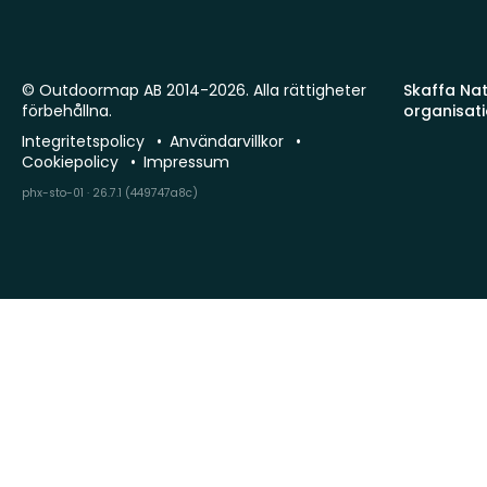
© Outdoormap AB 2014-2026. Alla rättigheter
Skaffa Natu
förbehållna.
organisat
Integritetspolicy
Användarvillkor
Cookiepolicy
Impressum
phx-sto-01 · 26.7.1 (449747a8c)