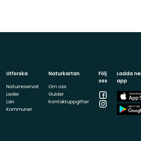
Utforska
Naturkartan
Följ
Ladda ner
oss
app
Naturreservat
Om oss
Facebook
App
Leder
Guider
Store
Län
Kontaktuppgifter
Instagram
App
Kommuner
Store