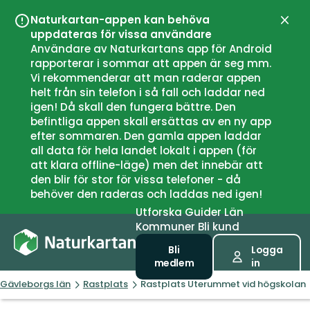
Naturkartan-appen kan behöva
Stän
uppdateras för vissa användare
Användare av Naturkartans app för Android
rapporterar i sommar att appen är seg mm.
Vi rekommenderar att man raderar appen
helt från sin telefon i så fall och laddar ned
igen! Då skall den fungera bättre. Den
befintliga appen skall ersättas av en ny app
efter sommaren. Den gamla appen laddar
all data för hela landet lokalt i appen (för
att klara offline-läge) men det innebär att
den blir för stor för vissa telefoner - då
behöver den raderas och laddas ned igen!
Utforska
Guider
Län
Kommuner
Bli kund
Bli
Logga
medlem
in
Gävleborgs län
Rastplats
Rastplats Uterummet vid högskolan