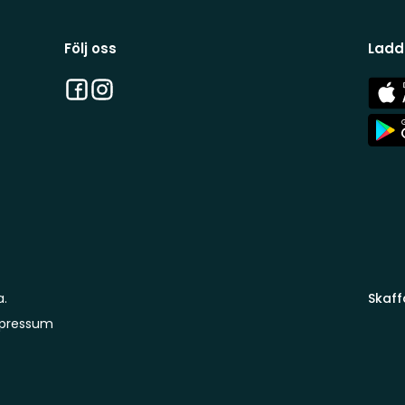
Följ oss
Ladd
Facebook
Instagram
App
Stor
App
Stor
a.
Skaff
pressum