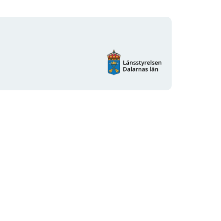
Organisationens
logotyp