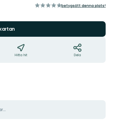
av
betygsätt denna plats!
5
stjärnor
 kartan
Hitta hit
Dela
r...