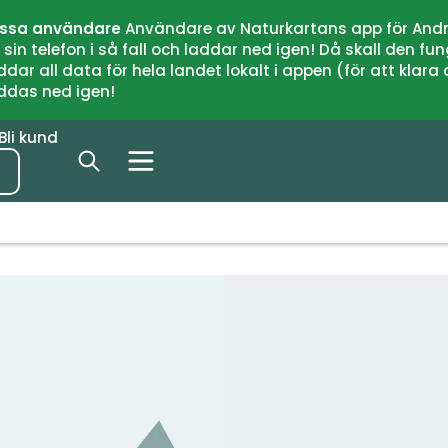
issa användare
Användare av Naturkartans app för Andr
n telefon i så fall och laddar ned igen! Då skall den fun
 all data för hela landet lokalt i appen (för att klara of
addas ned igen!
Bli kund