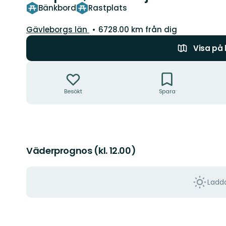
Bänkbord
Rastplats
Län:
Gävleborgs län
6728.00 km från dig
Visa på
Åtgärder
Besökt
Spara
Väderprognos (kl. 12.00)
Ladda