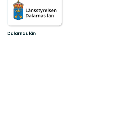
Dalarnas län
Välkommen
till
Dalarnas
fantastiska
natur!