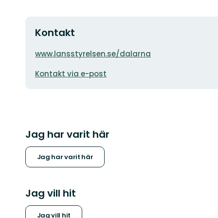
Kontakt
Adress
www.lansstyrelsen.se/dalarna
E-
Kontakt via e-post
postadress
Jag har varit här
Jag har varit här
Jag vill hit
Jag vill hit