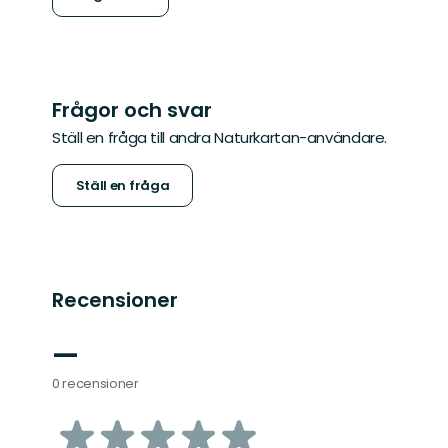
Frågor och svar
Ställ en fråga till andra Naturkartan-användare.
Ställ en fråga
Recensioner
—
0 recensioner
av