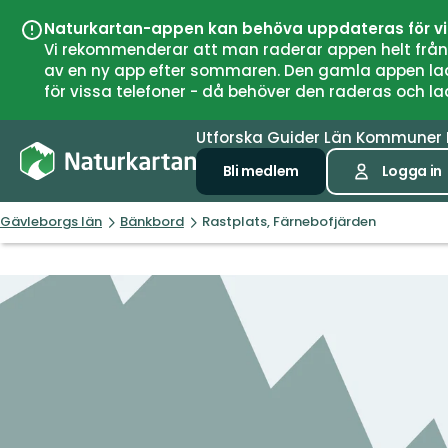
Naturkartan-appen kan behöva uppdateras för v
Vi rekommenderar att man raderar appen helt från si
av en ny app efter sommaren. Den gamla appen laddar
för vissa telefoner - då behöver den raderas och l
Utforska
Guider
Län
Kommuner
Bli medlem
Logga in
Gävleborgs län
Bänkbord
Rastplats, Färnebofjärden