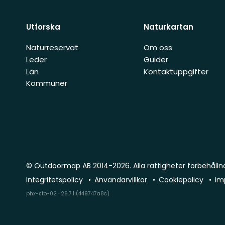
Utforska
Naturkartan
Naturreservat
Om oss
Leder
Guider
Län
Kontaktuppgifter
Kommuner
© Outdoormap AB 2014-2026. Alla rättigheter förbehålln
Integritetspolicy
Användarvillkor
Cookiepolicy
Im
phx-sto-02 · 26.7.1 (449747a8c)