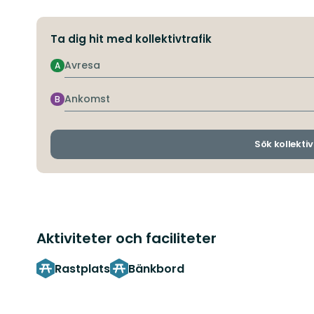
Ta dig hit med kollektivtrafik
Avresa
A
Ankomst
B
Sök kollektiv
Aktiviteter och faciliteter
Rastplats
Bänkbord