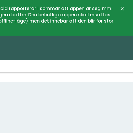
oid rapporterar i sommar att appen är seg mm.
Stän
gera bättre. Den befintliga appen skall ersättas
fline-läge) men det innebär att den blir för stor