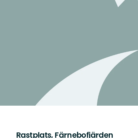
Rastplats, Färnebofjärden