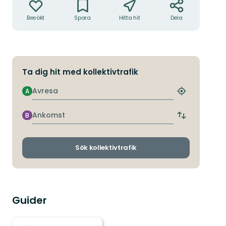
Besökt
Spara
Hitta hit
Dela
Ta dig hit med kollektivtrafik
Avresa
A
Hitta
närmaste
hållplats
Ankomst
B
Byt
avgångs-
och
ankomsthållp
Sök kollektivtrafik
Guider