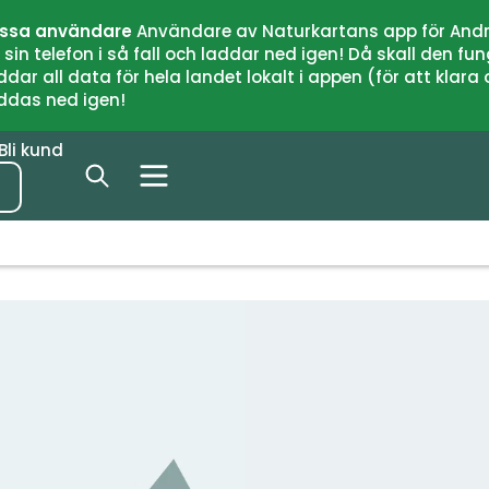
issa användare
Användare av Naturkartans app för Andr
n telefon i så fall och laddar ned igen! Då skall den fun
 all data för hela landet lokalt i appen (för att klara of
addas ned igen!
Bli kund