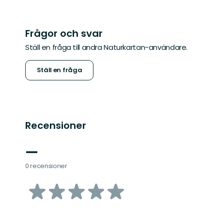
Frågor och svar
Ställ en fråga till andra Naturkartan-användare.
Ställ en fråga
Recensioner
—
0 recensioner
av
5