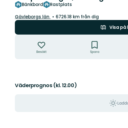
Bänkbord
Rastplats
Län:
Gävleborgs län
6726.18 km från dig
Visa på
Åtgärder
Besökt
Spara
Väderprognos (kl. 12.00)
Ladda