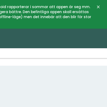
oid rapporterar i sommar att appen är seg mm.
Stän
gera bättre. Den befintliga appen skall ersättas
fline-läge) men det innebär att den blir för stor