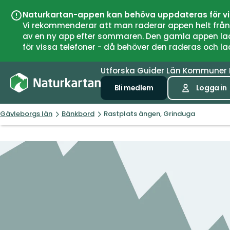
Naturkartan-appen kan behöva uppdateras för v
Vi rekommenderar att man raderar appen helt från si
av en ny app efter sommaren. Den gamla appen laddar
för vissa telefoner - då behöver den raderas och l
Utforska
Guider
Län
Kommuner
Bli medlem
Logga in
Gävleborgs län
Bänkbord
Rastplats ängen, Grinduga