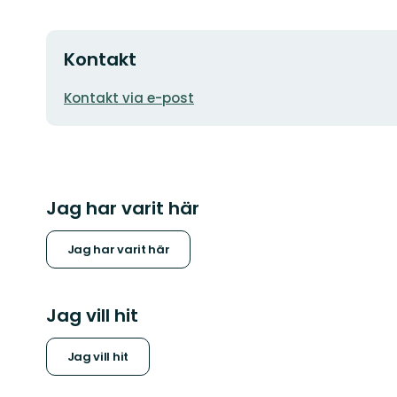
Kontakt
E-
Kontakt via e-post
postadress
Jag har varit här
Jag har varit här
Jag vill hit
Jag vill hit