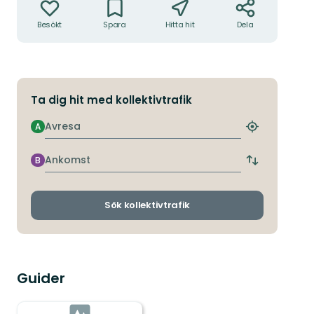
Besökt
Spara
Hitta hit
Dela
Ta dig hit med kollektivtrafik
Avresa
A
Hitta
närmaste
hållplats
Ankomst
B
Byt
avgångs-
och
ankomsthållp
Sök kollektivtrafik
Guider