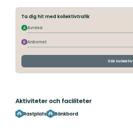
Ta dig hit med kollektivtrafik
Avresa
A
Ankomst
B
Sök kollektiv
Aktiviteter och faciliteter
Rastplats
Bänkbord