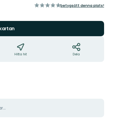
av
betygsätt denna plats!
5
stjärnor
 kartan
Hitta hit
Dela
r...