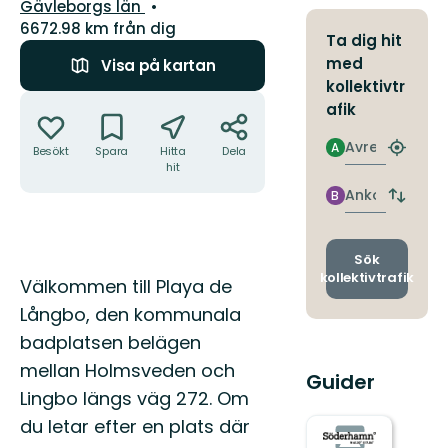
Län:
Gävleborgs län
6672.98 km från dig
Ta dig hit
med
Visa på kartan
kollektivtr
Åtgärder
afik
Avresa
A
Besökt
Spara
Hitta
Dela
Hitta
hit
närmas
hållpla
Ankomst
B
Byt
avgång
och
ankomst
Sök
kollektivtrafik
Beskrivning
Välkommen till Playa de
Långbo, den kommunala
badplatsen belägen
mellan Holmsveden och
Guider
Lingbo längs väg 272. Om
du letar efter en plats där