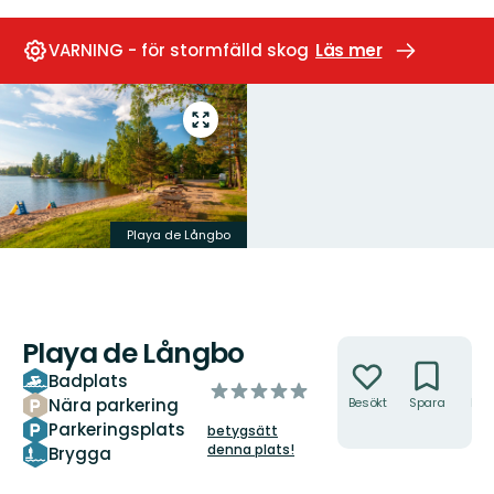
VARNING - för stormfälld skog
Läs mer
Gå
till
helskärmsläge
Playa de Långbo
Playa de Långbo
Åtgärder
Badplats
av
Nära parkering
Besökt
Spara
Hitt
5
hit
Parkeringsplats
betygsätt
stjärnor
denna plats!
Brygga