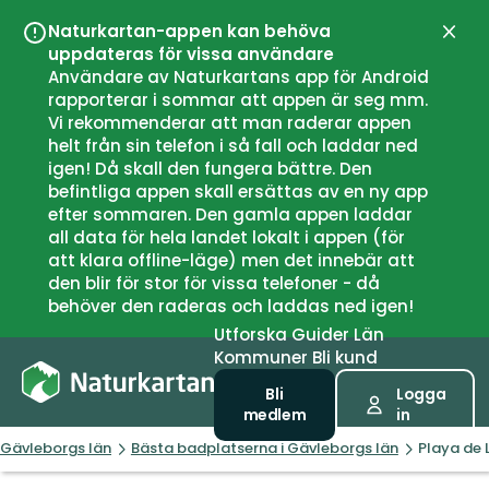
Naturkartan-appen kan behöva
Stän
uppdateras för vissa användare
Användare av Naturkartans app för Android
rapporterar i sommar att appen är seg mm.
Vi rekommenderar att man raderar appen
helt från sin telefon i så fall och laddar ned
igen! Då skall den fungera bättre. Den
befintliga appen skall ersättas av en ny app
efter sommaren. Den gamla appen laddar
all data för hela landet lokalt i appen (för
att klara offline-läge) men det innebär att
den blir för stor för vissa telefoner - då
behöver den raderas och laddas ned igen!
Utforska
Guider
Län
Kommuner
Bli kund
Bli
Logga
medlem
in
Gävleborgs län
Bästa badplatserna i Gävleborgs län
Playa de