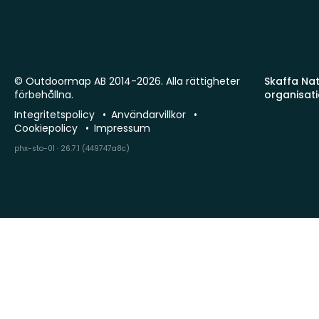
© Outdoormap AB 2014-2026. Alla rättigheter
Skaffa Natu
förbehållna.
organisat
Integritetspolicy
Användarvillkor
Cookiepolicy
Impressum
phx-sto-01 · 26.7.1 (449747a8c)