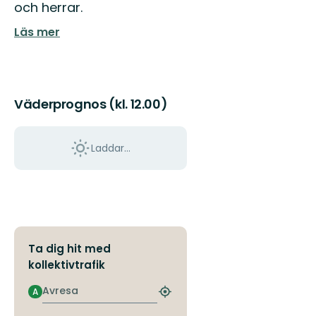
och herrar.
Läs mer
Väderprognos (kl. 12.00)
Laddar...
Ta dig hit med
kollektivtrafik
Avresa
A
Hitta
närmaste