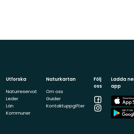
Utforska
Naturkartan
Följ
Ladda ner
oss
app
Naturreservat
Om oss
Facebook
App
Leder
Guider
Store
Län
Kontaktuppgifter
Instagram
App
Kommuner
Store