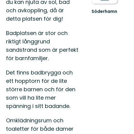
du kan njuta av sol, bad
och avkoppling, då är
Söderhamn
Söderhamn
detta platsen för dig!
är
platsen
Badplatsen är stor och
där
Hälsingland
riktigt långgrund
möter
sandstrand som är perfekt
have...
för barnfamiljer.
Det finns badbrygga och
ett hopptorn för de lite
större barnen och för den
som vill ha lite mer
spänning i sitt badande.
Omklädningsrum och
toaletter för både damer