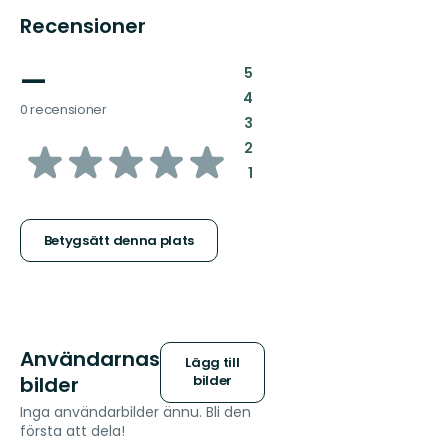
Recensioner
—
:
5
:
4
0 recensioner
:
3
av
:
2
:
1
5
stjärnor
Betygsätt denna plats
Användarnas
Lägg till
bilder
bilder
Inga användarbilder ännu. Bli den
första att dela!