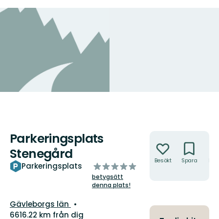
Parkeringsplats
Åtgärder
Stenegård
Besökt
Spara
Hitt
av
Parkeringsplats
hit
5
betygsätt
stjärnor
denna plats!
Län:
Gävleborgs län
6616.22 km från dig