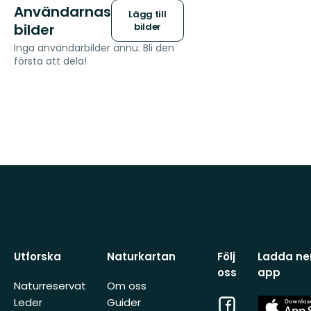
Användarnas
Lägg till
bilder
bilder
Inga användarbilder ännu. Bli den
första att dela!
Utforska
Naturkartan
Följ
Ladda ner
oss
app
Naturreservat
Om oss
Facebook
App
Leder
Guider