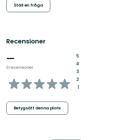
Ställ en fråga
Recensioner
—
:
5
:
4
0 recensioner
:
3
av
:
2
:
1
5
stjärnor
Betygsätt denna plats