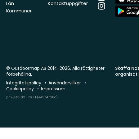
Store
Län
Kontaktuppgifter
Instagram
App
Kommuner
Store
© Outdoormap AB 2014-2026. Alla rättigheter
Skaffa Natu
förbehållna.
organisat
Integritetspolicy
Användarvillkor
Cookiepolicy
Impressum
phx-sto-02 · 26.7.1 (449747a8c)