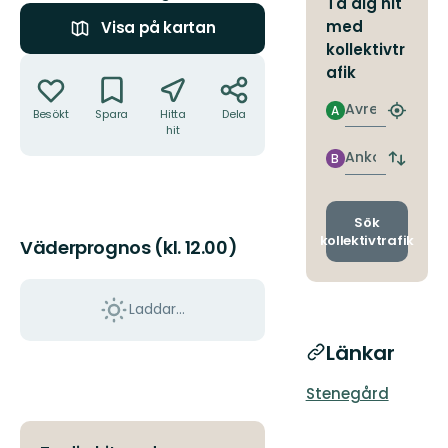
Ta dig hit
med
Visa på kartan
kollektivtr
Åtgärder
afik
Avresa
A
Besökt
Spara
Hitta
Dela
Hitta
hit
närmas
hållpla
Ankomst
B
Byt
avgång
och
ankomst
Sök
kollektivtrafik
Väderprognos (kl. 12.00)
Laddar...
Länkar
Stenegård