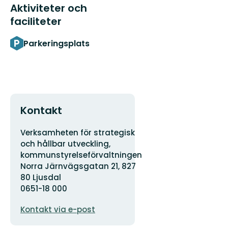
Aktiviteter och
faciliteter
Parkeringsplats
Kontakt
Adress
Verksamheten för strategisk
och hållbar utveckling,
kommunstyrelseförvaltningen
Norra Järnvägsgatan 21, 827
80 Ljusdal
0651-18 000
E-
Kontakt via e-post
postadress