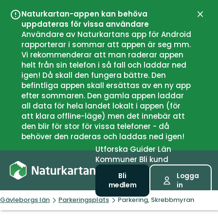
Naturkartan-appen kan behöva
Stän
uppdateras för vissa användare
Användare av Naturkartans app för Android
rapporterar i sommar att appen är seg mm.
Vi rekommenderar att man raderar appen
helt från sin telefon i så fall och laddar ned
igen! Då skall den fungera bättre. Den
befintliga appen skall ersättas av en ny app
efter sommaren. Den gamla appen laddar
all data för hela landet lokalt i appen (för
att klara offline-läge) men det innebär att
den blir för stor för vissa telefoner - då
behöver den raderas och laddas ned igen!
Utforska
Guider
Län
Kommuner
Bli kund
Bli
Logga
medlem
in
Gävleborgs län
Parkeringsplats
Parkering, Skrebbmyran