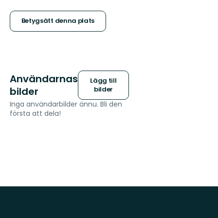
5
stjärnor
Betygsätt denna plats
Användarnas
Lägg till
bilder
bilder
Inga användarbilder ännu. Bli den
första att dela!