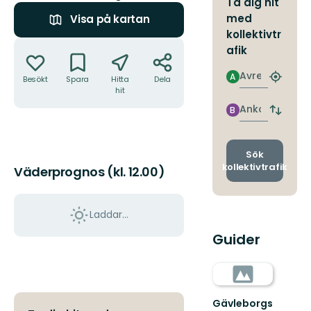
Ta dig hit
med
Visa på kartan
kollektivtr
Åtgärder
afik
Avresa
A
Besökt
Spara
Hitta
Dela
Hitta
hit
närmas
hållpla
Ankomst
B
Byt
avgång
och
ankomst
Sök
kollektivtrafik
Väderprognos (kl. 12.00)
Laddar...
Guider
Gävleborgs