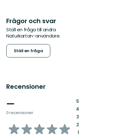
Frågor och svar
Ställ en fråga till andra
Naturkartan-användare.
Ställ en fråga
Recensioner
—
:
5
:
4
0 recensioner
:
3
av
:
2
:
1