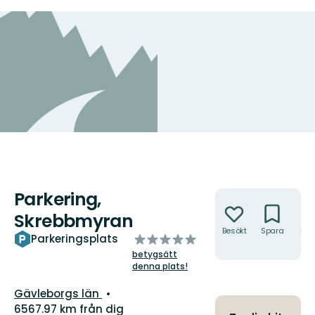
Parkering,
Åtgärder
Skrebbmyran
Besökt
Spara
Hitt
av
Parkeringsplats
hit
5
betygsätt
stjärnor
denna plats!
Län:
Gävleborgs län
6567.97 km från dig