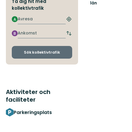
Ta dig hit med
län
kollektivtrafik
Avresa
A
Hitta
närmaste
hållplats
Ankomst
B
Byt
avgångs-
och
ankomsthållplatser
Sök kollektivtrafik
Aktiviteter och
faciliteter
Parkeringsplats