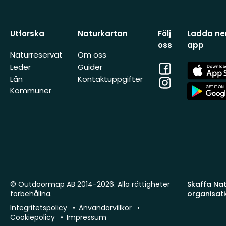
Utforska
Naturkartan
Följ
Ladda ner
oss
app
Naturreservat
Om oss
Facebook
App
Leder
Guider
Store
Län
Kontaktuppgifter
Instagram
App
Kommuner
Store
© Outdoormap AB 2014-2026. Alla rättigheter
Skaffa Natu
förbehållna.
organisat
Integritetspolicy
Användarvillkor
Cookiepolicy
Impressum