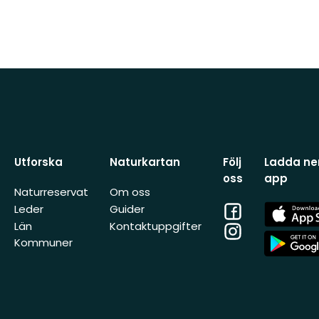
Utforska
Naturkartan
Följ
Ladda ner
oss
app
Naturreservat
Om oss
Facebook
App
Leder
Guider
Store
Län
Kontaktuppgifter
Instagram
App
Kommuner
Store