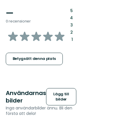
—
:
5
:
4
0 recensioner
:
3
av
:
2
:
1
5
stjärnor
Betygsätt denna plats
Användarnas
Lägg till
bilder
bilder
Inga användarbilder ännu. Bli den
första att dela!