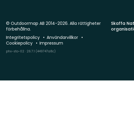
© Outdoormap AB 2014-2026. Alla rättigheter
Skaffa Natu
förbehållna.
organisat
Integritetspolicy
Användarvillkor
Cookiepolicy
Impressum
phx-sto-02 · 26.7.1 (449747a8c)