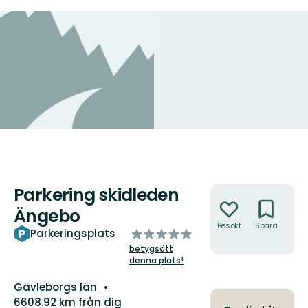
Parkering skidleden
Åtgärder
Ängebo
Besökt
Spara
Hitt
av
Parkeringsplats
hit
5
betygsätt
stjärnor
denna plats!
Län:
Gävleborgs län
6608.92 km från dig