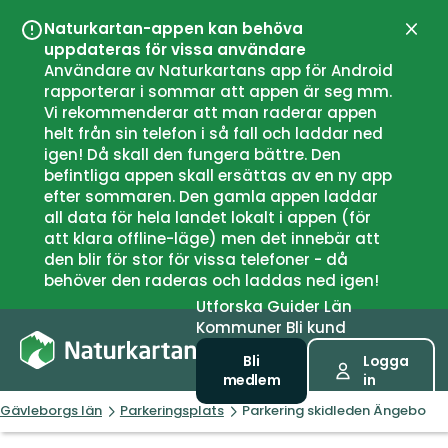
Naturkartan-appen kan behöva
Stän
uppdateras för vissa användare
Användare av Naturkartans app för Android
rapporterar i sommar att appen är seg mm.
Vi rekommenderar att man raderar appen
helt från sin telefon i så fall och laddar ned
igen! Då skall den fungera bättre. Den
befintliga appen skall ersättas av en ny app
efter sommaren. Den gamla appen laddar
all data för hela landet lokalt i appen (för
att klara offline-läge) men det innebär att
den blir för stor för vissa telefoner - då
behöver den raderas och laddas ned igen!
Utforska
Guider
Län
Kommuner
Bli kund
Bli
Logga
medlem
in
Gävleborgs län
Parkeringsplats
Parkering skidleden Ängebo