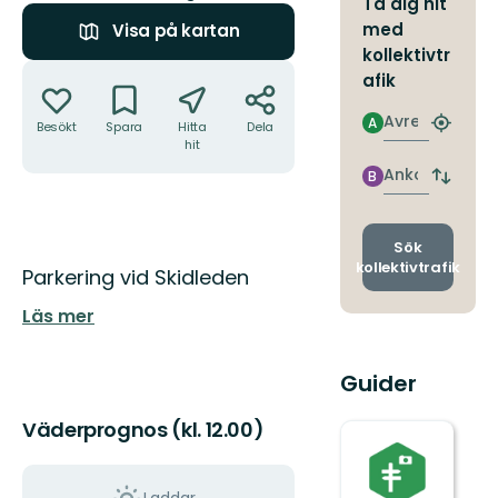
Ta dig hit
med
Visa på kartan
kollektivtr
Åtgärder
afik
Avresa
A
Besökt
Spara
Hitta
Dela
Hitta
hit
närmas
hållpla
Ankomst
B
Byt
avgång
och
ankomst
Sök
kollektivtrafik
Beskrivning
Parkering vid Skidleden
Läs mer
Guider
Väderprognos (kl. 12.00)