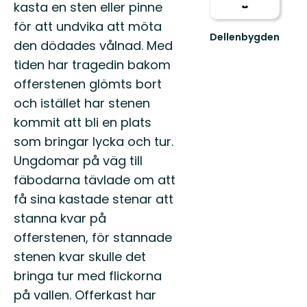
kasta en sten eller pinne
för att undvika att möta
Dellenbygden
den dödades vålnad. Med
Välkommen
till
tiden har tragedin bakom
Dellenbygden
offerstenen glömts bort
–
och istället har stenen
En
hissnande
kommit att bli en plats
vack...
som bringar lycka och tur.
Ungdomar på väg till
fäbodarna tävlade om att
få sina kastade stenar att
stanna kvar på
offerstenen, för stannade
stenen kvar skulle det
bringa tur med flickorna
på vallen. Offerkast har