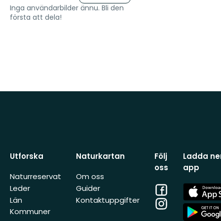
Inga användarbilder ännu. Bli den
första att dela!
Utforska
Naturkartan
Följ
Ladda ner
oss
app
Naturreservat
Om oss
Facebook
App
Leder
Guider
Store
Län
Kontaktuppgifter
Instagram
App
Kommuner
Store