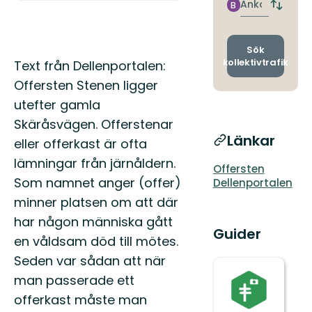
hållpla
Ankomst
B
Byt
avgång
och
ankomst
Sök
Beskrivning
kollektivtrafik
Text från Dellenportalen:
Offersten Stenen ligger
utefter gamla
Skäråsvägen. Offerstenar
Länkar
eller offerkast är ofta
lämningar från järnåldern.
Offersten
Som namnet anger (offer)
Dellenportalen
minner platsen om att där
har någon människa gått
Guider
en våldsam död till mötes.
Seden var sådan att när
man passerade ett
offerkast måste man