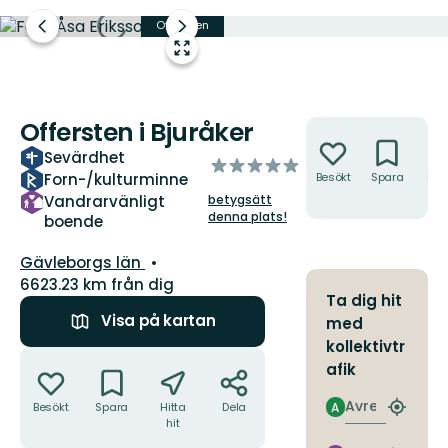
Offersten
Offersten
Föregående
Nästa
bild
bildspel
Gå
till
helskärmsläge
Offersten i Bjuråker
Åtgärder
Sevärdhet
av
Forn-/kulturminne
Besökt
Spara
Hitt
5
hit
Vandrarvänligt
betygsätt
stjärnor
denna plats!
boende
Län:
Gävleborgs län
6623.23 km från dig
Ta dig hit
Visa på kartan
med
kollektivtr
Åtgärder
afik
Avresa
Besökt
Spara
Hitta
Dela
A
Hitta
hit
närmas