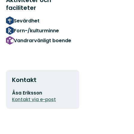
faciliteter
Sevärdhet
Forn-/kulturminne
Vandrarvänligt boende
Kontakt
E-
Åsa Eriksson
postadress
Kontakt via e-post