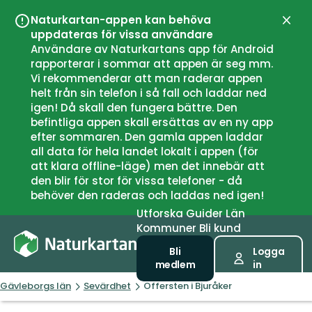
Naturkartan-appen kan behöva
Stän
uppdateras för vissa användare
Användare av Naturkartans app för Android
rapporterar i sommar att appen är seg mm.
Vi rekommenderar att man raderar appen
helt från sin telefon i så fall och laddar ned
igen! Då skall den fungera bättre. Den
befintliga appen skall ersättas av en ny app
efter sommaren. Den gamla appen laddar
all data för hela landet lokalt i appen (för
att klara offline-läge) men det innebär att
den blir för stor för vissa telefoner - då
behöver den raderas och laddas ned igen!
Utforska
Guider
Län
Kommuner
Bli kund
Bli
Logga
medlem
in
Gävleborgs län
Sevärdhet
Offersten i Bjuråker