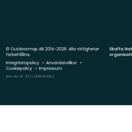
© Outdoormap AB 2014-2026. Alla rättigheter
Skaffa Natu
förbehållna.
organisat
Integritetspolicy
Användarvillkor
Cookiepolicy
Impressum
phx-sto-01 · 26.7.1 (449747a8c)