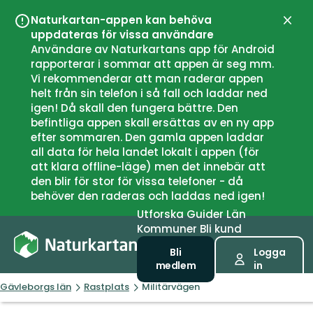
Naturkartan-appen kan behöva
Stän
uppdateras för vissa användare
Användare av Naturkartans app för Android
rapporterar i sommar att appen är seg mm.
Vi rekommenderar att man raderar appen
helt från sin telefon i så fall och laddar ned
igen! Då skall den fungera bättre. Den
befintliga appen skall ersättas av en ny app
efter sommaren. Den gamla appen laddar
all data för hela landet lokalt i appen (för
att klara offline-läge) men det innebär att
den blir för stor för vissa telefoner - då
behöver den raderas och laddas ned igen!
Utforska
Guider
Län
Kommuner
Bli kund
Bli
Logga
medlem
in
Gävleborgs län
Rastplats
Militärvägen