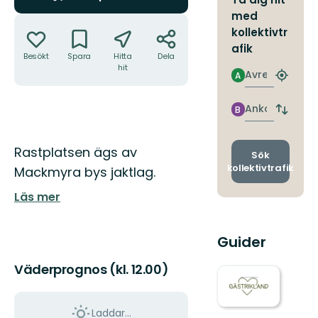
med
Åtgärder
kollektivtr
afik
Besökt
Spara
Hitta
Dela
hit
Avresa
A
Hitta
närmas
hållpla
Ankomst
B
Byt
avgång
och
Beskrivning
Rastplatsen ägs av
ankomst
Sök
kollektivtrafik
Mackmyra bys jaktlag.
Läs mer
Guider
Väderprognos (kl. 12.00)
Laddar...