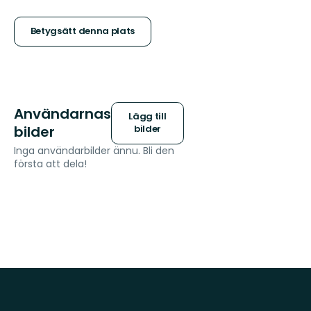
5
stjärnor
Betygsätt denna plats
Användarnas
Lägg till
bilder
bilder
Inga användarbilder ännu. Bli den
första att dela!