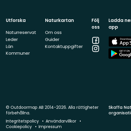
Utforska
Naturkartan
Följ
Ladda ner
oss
app
Naturreservat
Om oss
Facebook
App
Leder
Guider
Store
Län
Kontaktuppgifter
Instagram
App
Kommuner
Store
© Outdoormap AB 2014-2026. Alla rättigheter
Skaffa Natu
förbehållna.
organisat
Integritetspolicy
Användarvillkor
Cookiepolicy
Impressum