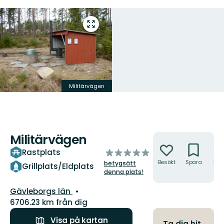
Gå
till
helskärmsläge
Militärvägen
Militärvägen
Åtgärder
av
Rastplats
5
Besökt
Spara
Hitt
betygsätt
Grillplats/Eldplats
hit
stjärnor
denna plats!
Län:
Gävleborgs län
6706.23 km från dig
Visa på kartan
Ta dig hit