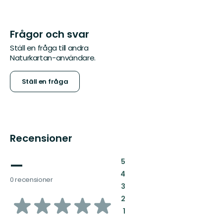
Frågor och svar
Ställ en fråga till andra
Naturkartan-användare.
Ställ en fråga
Recensioner
—
:
5
:
4
0 recensioner
:
3
av
:
2
:
1