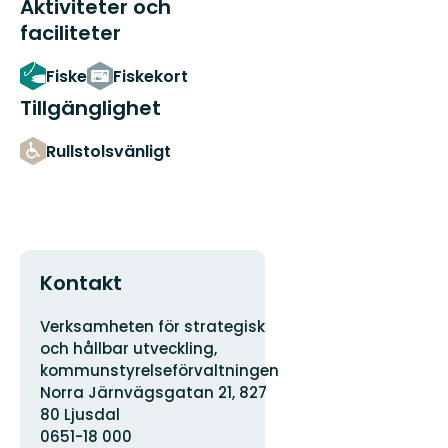
Aktiviteter och
faciliteter
Fiske
Fiskekort
Tillgänglighet
Rullstolsvänligt
Kontakt
Adress
Verksamheten för strategisk
och hållbar utveckling,
kommunstyrelseförvaltningen
Norra Järnvägsgatan 21, 827
80 Ljusdal
0651-18 000