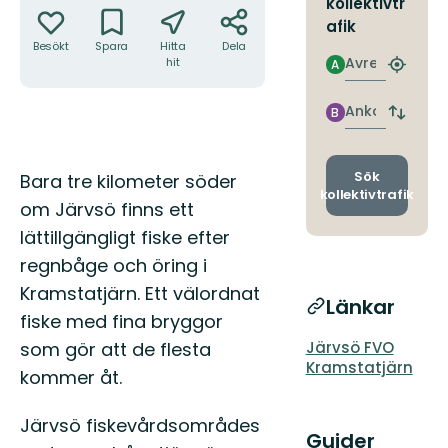
kollektivtr
afik
Besökt
Spara
Hitta
Dela
Avresa
hit
A
Hitta
närmas
hållpla
Ankomst
B
Byt
avgång
och
ankomst
Beskrivning
Sök
Bara tre kilometer söder
kollektivtrafik
om Järvsö finns ett
lättillgängligt fiske efter
regnbåge och öring i
Kramstatjärn. Ett välordnat
Länkar
fiske med fina bryggor
som gör att de flesta
Järvsö FVO
Kramstatjärn
kommer åt.
Järvsö fiskevårdsområdes
Guider