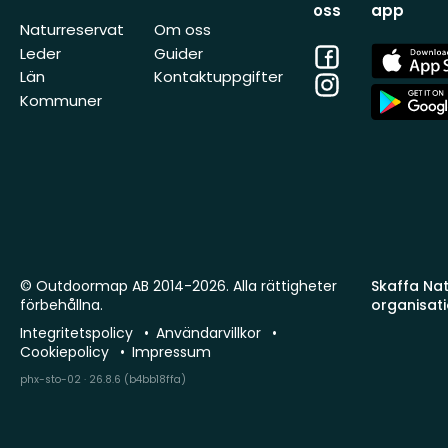
oss
app
Naturreservat
Om oss
Facebook
App
Leder
Guider
Store
Län
Kontaktuppgifter
Instagram
App
Kommuner
Store
© Outdoormap AB 2014-2026. Alla rättigheter
Skaffa Natu
förbehållna.
organisat
Integritetspolicy
Användarvillkor
Cookiepolicy
Impressum
phx-sto-02 · 26.8.6 (b4bb18ffa)