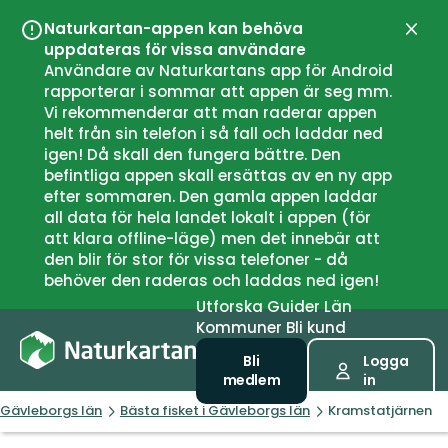
Naturkartan-appen kan behöva
Stän
uppdateras för vissa användare
Användare av Naturkartans app för Android
rapporterar i sommar att appen är seg mm.
Vi rekommenderar att man raderar appen
helt från sin telefon i så fall och laddar ned
igen! Då skall den fungera bättre. Den
befintliga appen skall ersättas av en ny app
efter sommaren. Den gamla appen laddar
all data för hela landet lokalt i appen (för
att klara offline-läge) men det innebär att
den blir för stor för vissa telefoner - då
behöver den raderas och laddas ned igen!
Utforska
Guider
Län
Kommuner
Bli kund
Bli
Logga
medlem
in
Gävleborgs län
Bästa fisket i Gävleborgs län
Kramstatjärnen