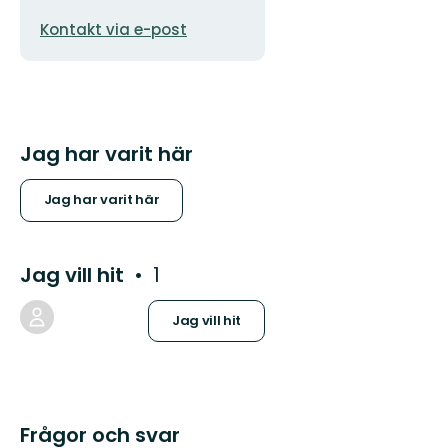
E-
Kontakt via e-post
postadress
Jag har varit här
Jag har varit här
Jag vill hit
1
Jag vill hit
Frågor och svar