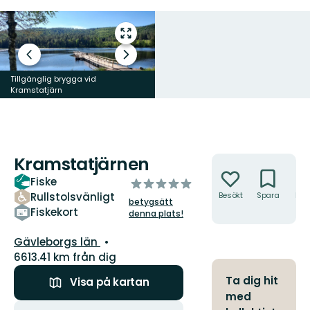
Gå
till
Föregående
Nästa
helskärmsläge
bild
bildspel
Tillgänglig brygga vid
Kramstatjärn
Kramstatjärnen
Åtgärder
Fiske
av
Rullstolsvänligt
Besökt
Spara
Hitt
5
betygsätt
hit
stjärnor
Fiskekort
denna plats!
Län:
Gävleborgs län
6613.41 km från dig
Ta dig hit
Visa på kartan
med
Åtgärder