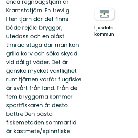
enda regnbågstjärn är
Kramstatjärn. En trevlig
liten tjärn där det finns
både rejäla bryggor,
Ljusdals
kommun
utedass och en olåst
Välkommen
timrad stuga där man kan
till
vår
grilla korv och söka skydd
fantastiska
vid dåligt väder. Det är
natur
i
ganska mycket växtlighet
Ljusdals...
runt tjärnen varför flugfiske
är svårt från land. Från de
fem bryggorna kommer
sportfiskaren åt desto
bättre.Den bästa
fiskemetoden sommartid
är kastmete/spinnfiske